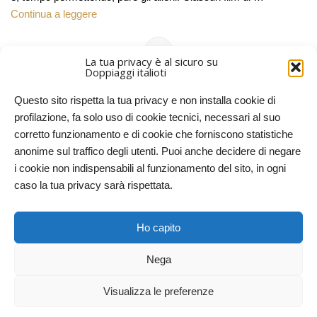
Continua a leggere
La tua privacy è al sicuro su
Doppiaggi italioti
Questo sito rispetta la tua privacy e non installa cookie di
profilazione, fa solo uso di cookie tecnici, necessari al suo
corretto funzionamento e di cookie che forniscono statistiche
anonime sul traffico degli utenti. Puoi anche decidere di negare
i cookie non indispensabili al funzionamento del sito, in ogni
caso la tua privacy sarà rispettata.
Doppiaggi italioti, 2011-2025. Licenze CC-BY-NC Creative
Ho capito
Commons – Attribuzione – Non commerciale
Nega
RITORNA IN CIMA
Visualizza le preferenze