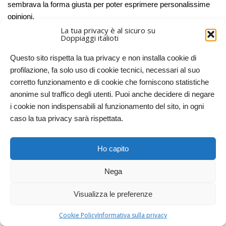
sembrava la forma giusta per poter esprimere personalissime
opinioni.
La tua privacy è al sicuro su
Doppiaggi italioti
Nel
novembre 2011
avviene il trasferimento alla piattaforma
WordPress a causa della chiusura di Splinder, dopo che il blog
Questo sito rispetta la tua privacy e non installa cookie di
aveva accumulato più di 11.000 visite ed un notevole numero
profilazione, fa solo uso di cookie tecnici, necessari al suo
(notevole per l’argomento trattato) di lettori affezionati.
corretto funzionamento e di cookie che forniscono statistiche
anonime sul traffico degli utenti. Puoi anche decidere di negare
Nel
novembre 2014
, oltre che a pubblicare articoli sul blog,
i cookie non indispensabili al funzionamento del sito, in ogni
l’autore ha cominciato a produrre anche contenuti video di
caso la tua privacy sarà rispettata.
“svago cinematografico”, slegati dall’argomento principale del
blog. Anche il canale YouTube, come il blog, è un canale di
nicchia. L’idea originale consisteva nella realizzazione di una
Ho capito
serie dedicata al doppiaggio ma purtroppo la situazione con i
copyright su YouTube si è rivelata subito troppo ostica e così il
Nega
canale già esistente è stato riciclato per una serie di
Visualizza le preferenze
intrattenimento (“
I videocommentatori
“) basata su commenti
durante la visione di film “brutti” e discussioni su film di nuova
Cookie Policy
Informativa sulla privacy
uscita (“
Non comprate quel biglietto
“).