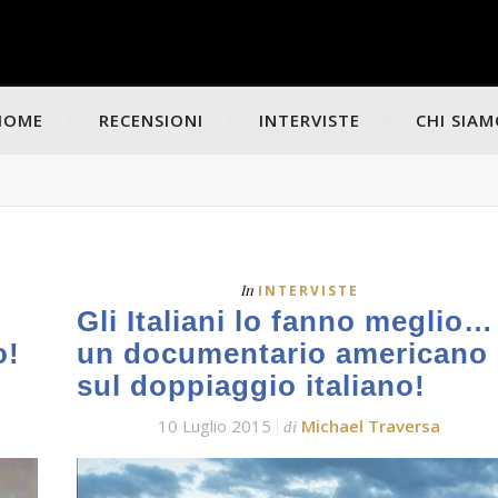
HOME
RECENSIONI
INTERVISTE
CHI SIA
In
INTERVISTE
Gli Italiani lo fanno meglio…
o!
un documentario americano
sul doppiaggio italiano!
10 Luglio 2015
Michael Traversa
di