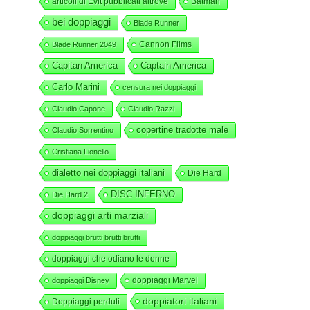
articoli di Evit pubblicati altrove
Batman
bei doppiaggi
Blade Runner
Cannon Films
Blade Runner 2049
Capitan America
Captain America
Carlo Marini
censura nei doppiaggi
Claudio Capone
Claudio Razzi
copertine tradotte male
Claudio Sorrentino
Cristiana Lionello
dialetto nei doppiaggi italiani
Die Hard
DISC INFERNO
Die Hard 2
doppiaggi arti marziali
doppiaggi brutti brutti brutti
doppiaggi che odiano le donne
doppiaggi Marvel
doppiaggi Disney
doppiatori italiani
Doppiaggi perduti