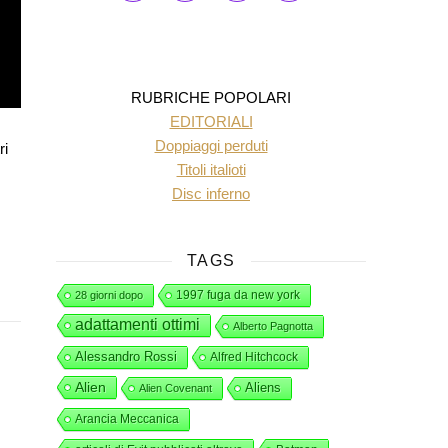
RUBRICHE POPOLARI
EDITORIALI
Doppiaggi perduti
ri
Titoli italioti
Disc inferno
TAGS
1997 fuga da new york
28 giorni dopo
adattamenti ottimi
Alberto Pagnotta
Alessandro Rossi
Alfred Hitchcock
Alien
Aliens
Alien Covenant
Arancia Meccanica