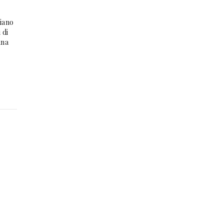
liano
 di
una