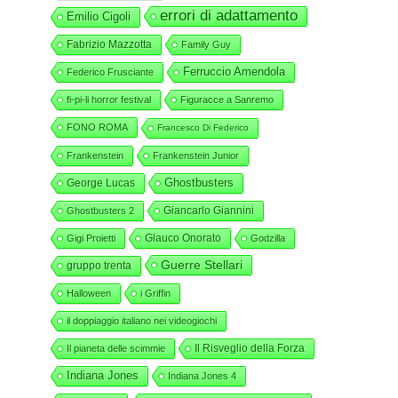
errori di adattamento
Emilio Cigoli
Fabrizio Mazzotta
Family Guy
Ferruccio Amendola
Federico Frusciante
fi-pi-li horror festival
Figuracce a Sanremo
FONO ROMA
Francesco Di Federico
Frankenstein
Frankenstein Junior
George Lucas
Ghostbusters
Giancarlo Giannini
Ghostbusters 2
Glauco Onorato
Gigi Proietti
Godzilla
Guerre Stellari
gruppo trenta
Halloween
i Griffin
il doppiaggio italiano nei videogiochi
Il Risveglio della Forza
Il pianeta delle scimmie
Indiana Jones
Indiana Jones 4