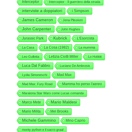
Interceptor
Interceptor - Il guerriero della strada
interviste a doppiatori
i Simpson
James Cameron
Jena Plissken
John Carpenter
John Hughes
Kubrick
Jurassic Park
L'Esorcista
La Cosa (1982)
La Casa
La mummia
Letizia Ciotti Miller
Leo Gullotta
Lo Hobbit
Luca Dal Fabbro
Luciano De Ambrosis
Mad Max
Lydia Simoneschi
Mamma ho perso l'aereo
Mad Max: Fury Road
Maratona Star Wars come Lucas comanda
Mario Maldesi
Marco Mete
Mario Milita
Mel Brooks
Michele Gammino
Mino Caprio
monty python e il sacro graal