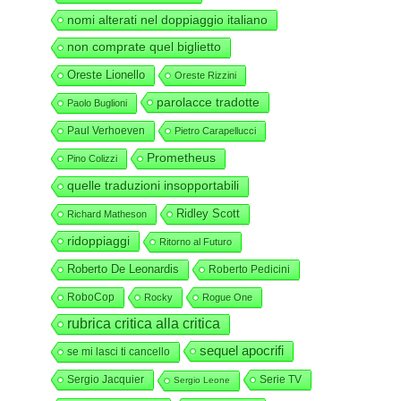
nomi alterati nel doppiaggio italiano
non comprate quel biglietto
Oreste Lionello
Oreste Rizzini
parolacce tradotte
Paolo Buglioni
Paul Verhoeven
Pietro Carapellucci
Prometheus
Pino Colizzi
quelle traduzioni insopportabili
Ridley Scott
Richard Matheson
ridoppiaggi
Ritorno al Futuro
Roberto De Leonardis
Roberto Pedicini
RoboCop
Rocky
Rogue One
rubrica critica alla critica
sequel apocrifi
se mi lasci ti cancello
Sergio Jacquier
Serie TV
Sergio Leone