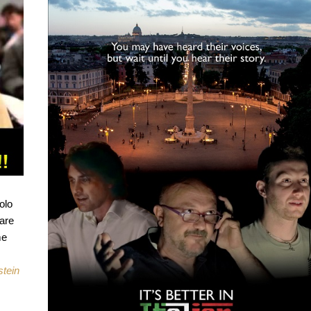
solo
are
me
tein