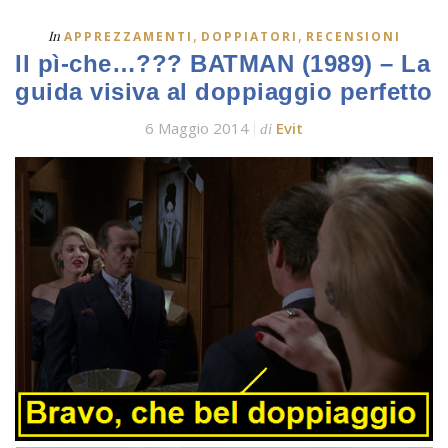
,
,
In
APPREZZAMENTI
DOPPIATORI
RECENSIONI
Il pì-che…??? BATMAN (1989) – La
guida visiva al doppiaggio perfetto
6 Maggio 2014
Evit
di