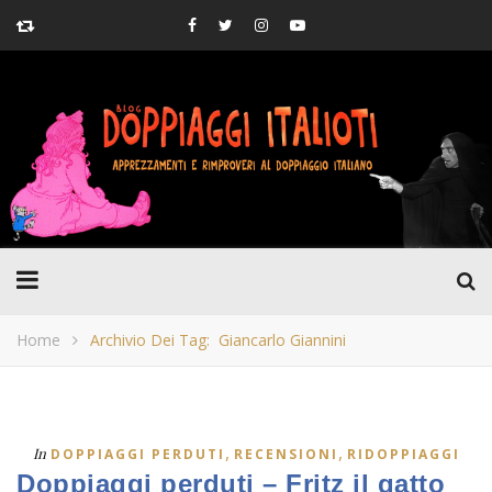
Home
Archivio Dei Tag: Giancarlo Giannini
,
,
In
DOPPIAGGI PERDUTI
RECENSIONI
RIDOPPIAGGI
Doppiaggi perduti – Fritz il gatto