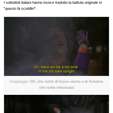
I sottotitoli italiani hanno invece tradotto la battuta originale in
“
questo fa scintille!
“.
Doppiaggio:
Oh, che notte di fuoco vicino a te Antoine,
che notte infuocata!