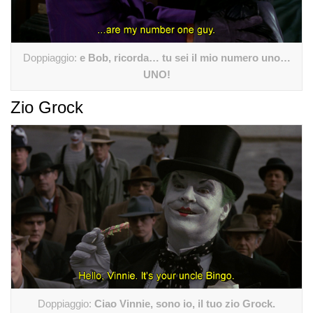
Doppiaggio:
e Bob, ricorda… tu sei il mio numero uno…
UNO!
Zio Grock
Doppiaggio:
Ciao Vinnie, sono io, il tuo zio Grock.