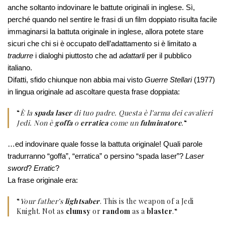
anche soltanto indovinare le battute originali in inglese. Sì,
perché quando nel sentire le frasi di un film doppiato risulta facile
immaginarsi la battuta originale in inglese, allora potete stare
sicuri che chi si è occupato dell’adattamento si è limitato a
tradurre
i dialoghi piuttosto che ad
adattarli
per il pubblico
italiano.
Difatti, sfido chiunque non abbia mai visto
Guerre Stellari
(1977)
in lingua originale ad ascoltare questa frase doppiata:
“
È la
spada laser
di tuo padre. Questa è l’arma dei cavalieri
Jedi. Non è
goffa
o
erratica
come un
fulminatore
.
“
…ed indovinare quale fosse la battuta originale! Quali parole
tradurranno “goffa”, “erratica” o persino “spada laser”?
Laser
sword
?
Erratic
?
La frase originale era:
“
Your father’s
lightsaber
. This is the weapon of a Jedi
Knight. Not as
clumsy
or
random
as a
blaster
.
“