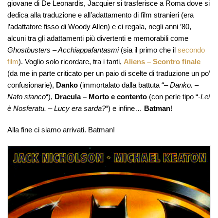
giovane di De Leonardis, Jacquier si trasferisce a Roma dove si
dedica alla traduzione e all’adattamento di film stranieri (era
l’adattatore fisso di Woody Allen) e ci regala, negli anni ’80,
alcuni tra gli adattamenti più divertenti e memorabili come
Ghostbusters – Acchiappafantasmi
(sia il primo che il
secondo
film
). Voglio solo ricordare, tra i tanti,
Aliens – Scontro finale
(da me in parte criticato per un paio di scelte di traduzione un po’
confusionarie),
Danko
(immortalato dalla battuta “
– Danko. –
Nato stanco
“),
Dracula – Morto e contento
(con perle tipo “
-Lei
è Nosferatu. – Lucy era sarda?
“) e infine…
Batman
!
Alla fine ci siamo arrivati. Batman!