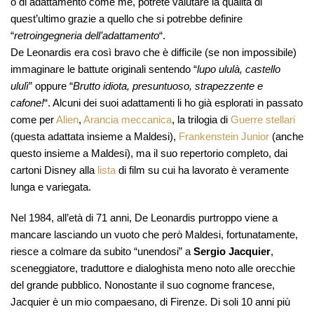
o di adattamento come me, potrete valutare la qualità di
quest’ultimo grazie a quello che si potrebbe definire
“
retroingegneria dell’adattamento
“.
De Leonardis era così bravo che è difficile (se non impossibile)
immaginare le battute originali sentendo “
lupo ululà, castello
ululì
” oppure “
Brutto idiota, presuntuoso, strapezzente e
cafone!
“. Alcuni dei suoi adattamenti li ho già esplorati in passato
come per
Alien
,
Arancia meccanica
, la trilogia di
Guerre stellari
(questa adattata insieme a Maldesi),
Frankenstein Junior
(anche
questo insieme a Maldesi), ma il suo repertorio completo, dai
cartoni Disney alla
lista
di film su cui ha lavorato è veramente
lunga e variegata.
Nel 1984, all’età di 71 anni, De Leonardis purtroppo viene a
mancare lasciando un vuoto che però Maldesi, fortunatamente,
riesce a colmare da subito “unendosi” a
Sergio Jacquier
,
sceneggiatore, traduttore e dialoghista meno noto alle orecchie
del grande pubblico. Nonostante il suo cognome francese,
Jacquier è un mio compaesano, di Firenze. Di soli 10 anni più