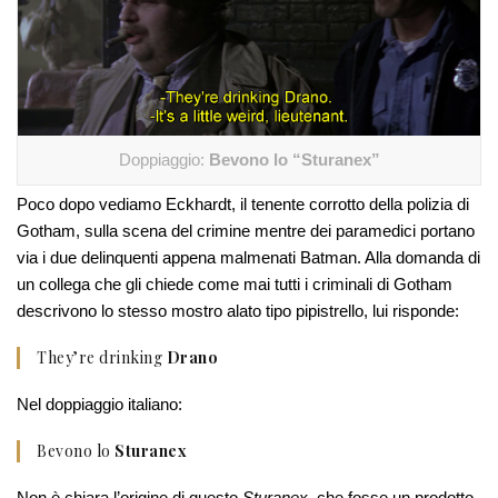
Doppiaggio:
Bevono lo “Sturanex”
Poco dopo vediamo Eckhardt, il tenente corrotto della polizia di
Gotham, sulla scena del crimine mentre dei paramedici portano
via i due delinquenti appena malmenati Batman. Alla domanda di
un collega che gli chiede come mai tutti i criminali di Gotham
descrivono lo stesso mostro alato tipo pipistrello, lui risponde:
They’re drinking
Drano
Nel doppiaggio italiano:
Bevono lo
Sturanex
Non è chiara l’origine di questo
Sturanex
, che fosse un prodotto