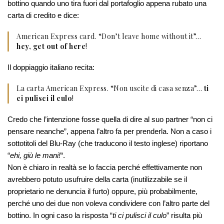
bottino quando uno tira fuori dal portafoglio appena rubato una
carta di credito e dice:
American Express card. “Don’t leave home without it”…
hey, get out of here
!
Il doppiaggio italiano recita:
La carta American Express. “Non uscite di casa senza”…
ti
ci pulisci il culo
!
Credo che l’intenzione fosse quella di dire al suo partner “non ci
pensare neanche”, appena l’altro fa per prenderla. Non a caso i
sottotitoli del Blu-Ray (che traducono il testo inglese) riportano
“
ehi, giù le mani!
“.
Non è chiaro in realtà se lo faccia perché effettivamente non
avrebbero potuto usufruire della carta (inutilizzabile se il
proprietario ne denuncia il furto) oppure, più probabilmente,
perché uno dei due non voleva condividere con l’altro parte del
bottino. In ogni caso la risposta “
ti ci pulisci il culo
” risulta più