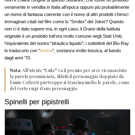
veramente in vendita in Italia all’epoca oppure più probabilmente
un nome di fantasia coerente con il nome di altri prodotti chimici
immaginari citati nel film come lo “Smilex” del Joker? Questo
non ci è dato sapere ma, in ogni caso, il
Drano
della battuta
originale è un prodotto tutt’ora molto comune negli Stati Uniti,
l’equivalente del nostro “idraulico liquido”; i sottotitoli del Blu-Ray
lo traducono con “
trielina
“, sostanza molto tossica, al bando
dagli anni ’70.
Nota
: All’utente “Luke” va il premio per aver riconosciuto
la parola pronunciata, difatti il personaggio doppiato da
Ennio Coltorti purtroppo si trascina molto le parole, come
del resto esige il suo personaggio.
Spinelli per pipistrelli