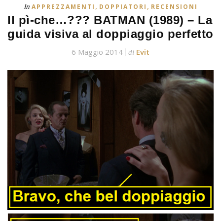
,
,
In
APPREZZAMENTI
DOPPIATORI
RECENSIONI
Il pì-che…??? BATMAN (1989) – La
guida visiva al doppiaggio perfetto
6 Maggio 2014
Evit
di