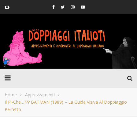
Home
Apprezzamenti
Il Pì-Che…??? BATMAN (1989) – La Guida Visiva Al Doppiaggio
Perfetto