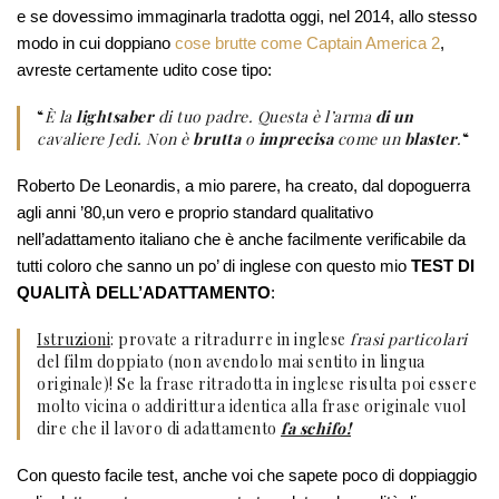
e se dovessimo immaginarla tradotta oggi, nel 2014, allo stesso
modo in cui doppiano
cose brutte come Captain America 2
,
avreste certamente udito cose tipo:
“
È la
lightsaber
di tuo padre. Questa è l’arma
di un
cavaliere Jedi. Non è
brutta
o
imprecisa
come un
blaster
.
“
Roberto De Leonardis, a mio parere, ha creato, dal dopoguerra
agli anni ’80,un vero e proprio standard qualitativo
nell’adattamento italiano che è anche facilmente verificabile da
tutti coloro che sanno un po’ di inglese con questo mio
TEST DI
QUALITÀ DELL’ADATTAMENTO
:
Istruzioni
: provate a ritradurre in inglese
frasi particolari
del film doppiato (non avendolo mai sentito in lingua
originale)! Se la frase ritradotta in inglese risulta poi essere
molto vicina o addirittura identica alla frase originale vuol
dire che il lavoro di adattamento
fa schifo!
Con questo facile test, anche voi che sapete poco di doppiaggio