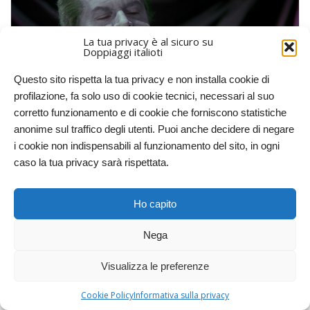
La tua privacy è al sicuro su
Doppiaggi italioti
Questo sito rispetta la tua privacy e non installa cookie di
profilazione, fa solo uso di cookie tecnici, necessari al suo
corretto funzionamento e di cookie che forniscono statistiche
Doppiaggio:
Mi punge vaghezza di fare un po’ di fotting.
anonime sul traffico degli utenti. Puoi anche decidere di negare
i cookie non indispensabili al funzionamento del sito, in ogni
Quando, nella vita, potrete trovare occasione di dire “
mi punge
caso la tua privacy sarà rispettata.
vaghezza di fare un po’ di fotting
“? Non tanto per il “fotting” che
ancora compariva in film italiani anni ’90, quanto per il “mi punge
vaghezza”. La stessa scena si apre con l’espressione di
Ho capito
sorpresa “
Gesù marimba!
” quando il Joker posa gli occhi su
Vicki Vale.
Nega
La pubblicità del Joker
Visualizza le preferenze
Cookie Policy
Informativa sulla privacy