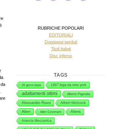
re
è
RUBRICHE POPOLARI
EDITORIALI
Doppiaggi perduti
Titoli italioti
Disc inferno
e
TAGS
da
 da
1997 fuga da new york
28 giorni dopo
.
adattamenti ottimi
Alberto Pagnotta
are
Alessandro Rossi
Alfred Hitchcock
Alien
Aliens
Alien Covenant
Arancia Meccanica