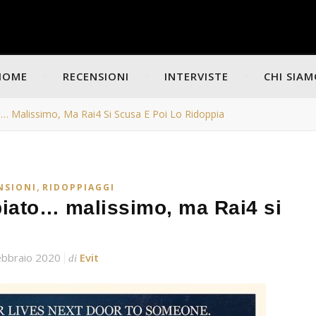
HOME
RECENSIONI
INTERVISTE
CHI SIA
… Malissimo, Ma Rai4 Si Scusa E Poi Lo Ridoppia
,
NSIONI
RIDOPPIAGGI
piato… malissimo, ma Rai4 si
ebbraio 2020
Evit
di