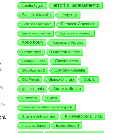
errori di adattamento
Emilio Cigoli
Fabrizio Mazzotta
Family Guy
Ferruccio Amendola
Federico Frusciante
fi-pi-li horror festival
Figuracce a Sanremo
FONO ROMA
Francesco Di Federico
Frankenstein
Frankenstein Junior
George Lucas
Ghostbusters
a
e
Giancarlo Giannini
Ghostbusters 2
Glauco Onorato
Gigi Proietti
Godzilla
co
Guerre Stellari
gruppo trenta
Halloween
i Griffin
 Rai
il doppiaggio italiano nei videogiochi
Il Risveglio della Forza
chi,
Il pianeta delle scimmie
Indiana Jones
Indiana Jones 4