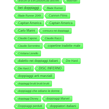
articoli di Evit pubblicati altrove
Batman
bei doppiaggi
Blade Runner
Cannon Films
Blade Runner 2049
Capitan America
Captain America
Carlo Marini
censura nei doppiaggi
Claudio Capone
Claudio Razzi
copertine tradotte male
Claudio Sorrentino
Cristiana Lionello
dialetto nei doppiaggi italiani
Die Hard
DISC INFERNO
Die Hard 2
doppiaggi arti marziali
doppiaggi brutti brutti brutti
doppiaggi che odiano le donne
doppiaggi Marvel
doppiaggi Disney
doppiatori italiani
Doppiaggi perduti