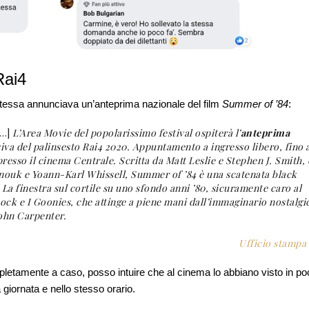
Rai4
stessa annunciava un’anteprima nazionale del film
Summer of ’84
:
[…]
L’Area Movie del popolarissimo festival ospiterà l’
anteprima
siva del palinsesto Rai4 2020. Appuntamento a ingresso libero, fino 
presso il cinema Centrale. Scritta da Matt Leslie e Stephen J. Smith, 
 Anouk e Yoann-Karl Whissell, Summer of ’84 è una scatenata black
La finestra sul cortile su uno sfondo anni ’80, sicuramente caro al
cock e I Goonies, che attinge a piene mani dall’immaginario nostalgi
John Carpenter.
Ufficio stampa
etamente a caso, posso intuire che al cinema lo abbiano visto in po
giornata e nello stesso orario.