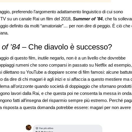
piaggio, preferendo l’argomento adattamento linguistico di cui sono
 TV su un canale Rai un film del 2018,
Summer of ’84
, che fa solleva
ggio definito da molti “amatoriale”… per non dire di peggio. È ciò che 
iana.
of ’84
– Che diavolo è successo?
ggio di questo film, inutile negarlo, non è a un livello che dovrebbe
doppiaggi rumeni che sono comparsi in passato su Netflix ad esempio,
 si dilettano su YouTube a doppiare scene di film famosi: alcune battut
to da dire di chi magari è agli inizi e si affaccia a questo mestiere ma 
ema all’orizzonte quando società di doppiaggio che sfornano prodotti
engono lavori dalla Rai, e che questa poi ne consenta la messa in onda
vengono fatti all’insegna del risparmio sempre più estremo. Perché pag
na risposta a questa domanda potrebbe essere: magari per non avere