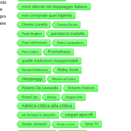
esto
nomi alterati nel doppiaggio italiano
re
non comprate quel biglietto
opro
pere
Oreste Lionello
Oreste Rizzini
parolacce tradotte
Paolo Buglioni
Paul Verhoeven
Pietro Carapellucci
Prometheus
Pino Colizzi
quelle traduzioni insopportabili
Ridley Scott
Richard Matheson
ridoppiaggi
Ritorno al Futuro
Roberto De Leonardis
Roberto Pedicini
RoboCop
Rocky
Rogue One
rubrica critica alla critica
sequel apocrifi
se mi lasci ti cancello
Sergio Jacquier
Serie TV
Sergio Leone