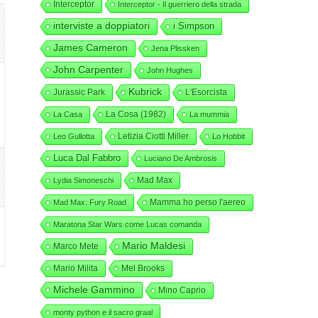
Interceptor
Interceptor - Il guerriero della strada
interviste a doppiatori
i Simpson
James Cameron
Jena Plissken
John Carpenter
John Hughes
Kubrick
Jurassic Park
L'Esorcista
La Cosa (1982)
La Casa
La mummia
Letizia Ciotti Miller
Leo Gullotta
Lo Hobbit
Luca Dal Fabbro
Luciano De Ambrosis
Mad Max
Lydia Simoneschi
Mamma ho perso l'aereo
Mad Max: Fury Road
Maratona Star Wars come Lucas comanda
Mario Maldesi
Marco Mete
Mario Milita
Mel Brooks
Michele Gammino
Mino Caprio
monty python e il sacro graal