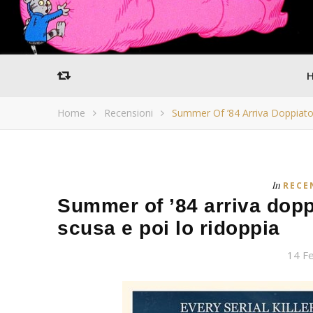
Home
Recensioni
Summer Of ’84 Arriva Doppiato
In
RECE
Summer of ’84 arriva dop
scusa e poi lo ridoppia
14 F