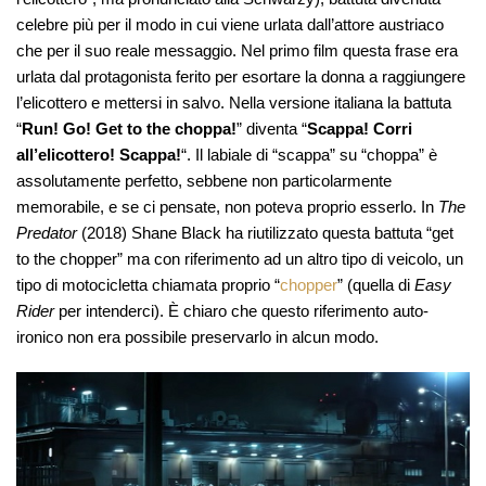
celebre più per il modo in cui viene urlata dall’attore austriaco
che per il suo reale messaggio. Nel primo film questa frase era
urlata dal protagonista ferito per esortare la donna a raggiungere
l’elicottero e mettersi in salvo. Nella versione italiana la battuta
“
Run! Go! Get to the choppa!
” diventa “
Scappa! Corri
all’elicottero! Scappa!
“. Il labiale di “scappa” su “choppa” è
assolutamente perfetto, sebbene non particolarmente
memorabile, e se ci pensate, non poteva proprio esserlo. In
The
Predator
(2018) Shane Black ha riutilizzato questa battuta “get
to the chopper” ma con riferimento ad un altro tipo di veicolo, un
tipo di motocicletta chiamata proprio “
chopper
” (quella di
Easy
Rider
per intenderci). È chiaro che questo riferimento auto-
ironico non era possibile preservarlo in alcun modo.