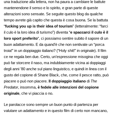
una traduzione alla lettera, non ha paura a cambiare le battute
mantenendone il senso e lo spirito, e gran parte di queste
alterazioni sono sensate. Se seguite questo blog da qualche
tempo avrete già capito che questa è cosa buona. Se la battuta
“
fucking you up is their idea of tourism
” (letteralmente: “farci
il culo è la loro idea di turismo”) diventa “
e spaccarci il culo è il
loro sport preferito
“, ci possiamo sentire subito il sapore di un
buon adattamento. E da quand’è che non sentivate un “porca
troia!” in un doppiaggio italiano? (“Holy shit!” in originale). Il film
ce ne regala ben due. Certo, un’espressione misogina che oggi
può far storcere il naso, ma indubbiamente vicina ai doppiaggi
degli anni ’80 anche sul piano linguistico, e quindi in linea con il
gusto del copione di Shane Black, che, come il pesce ratto, può
piacere o può non piacere.
Il doppiaggio italiano
di
The
Predator
, insomma,
è fedele alle intenzioni del copione
originale
, che vi piaccia o no.
Le parolacce sono sempre un buon punto di partenza per
valutare un adattamento e in questo film di certo non mancano,