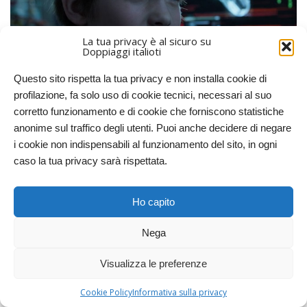
La tua privacy è al sicuro su
Doppiaggi italioti
Questo sito rispetta la tua privacy e non installa cookie di
profilazione, fa solo uso di cookie tecnici, necessari al suo
Tutto bello insomma, almeno fino alla battuta finale, quando una
corretto funzionamento e di cookie che forniscono statistiche
misteriosa capsula, contenente un dono dei Predator buoni
anonime sul traffico degli utenti. Puoi anche decidere di negare
all’umanità, comincia ad aprirsi per rivelare il contenuto.
i cookie non indispensabili al funzionamento del sito, in ogni
– Quindi questo è il suo regalo per il genere umano? […]
caso la tua privacy sarà rispettata.
Rory, cosa c’è in quella capsula?
– Oh, wow! Oh, cavolo! Ha un nome!
Ho capito
– Un nome, che nome?
Nega
– Io… credo che lo chiameresti…
il Predator killer
.
Visualizza le preferenze
Se uno spettatore italiano guarda un film in lingua italiana è lecito
Cookie Policy
Informativa sulla privacy
pensare che interpreterà le battute del film in quella stessa