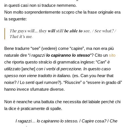
in questi casi non si traduce nemmeno.
Non molto sorprendentemente scopro che la frase originale era
la seguente:
The guys will… they
will
still
be able to
see. / See what? /
That it’s me
.
Bene tradurre “see” (vedere) come “capire”, ma non era più
naturale dire “
i ragazzi
lo capiranno lo stesso
“? Cito un
sito
che riporta questo stralcio di grammatica inglese: “
Can
”
è
utilizzato
[anche]
con i verbi di percezione. In questo caso
spesso non viene tradotto in italiano.
(es. Can you
hear
that
noise? / Lo
senti
quel rumore?). “Riuscire” o “essere in grado di”
hanno invece sfumature diverse.
Non è neanche una battuta che necessita del labiale perché chi
la dice è praticamente di spalle.
I ragazzi… lo capiranno lo stesso.
/
Capire cosa?
/
Che