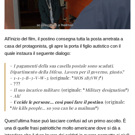
All’inizio del film, il postino consegna tutta la posta arretrata a
casa del protagonista, gli apre la porta il figlio autistico con il
quale instaura il seguente dialogo:
–
I pagamenti della sua casella postale sono scaduti.
Dipartimento della Difesa. Lavora per il governo, giusto?
–
1-1-3-B-3-V-W-3
. (originale: “
MOS 1B3VW3
“)
– ???
–
Il suo incarico militare
. (originale: “
Military designation
“)
–
Ah!
–
Uccide le persone… così puoi fare il postino
. (originale:
“
He kills people… so you can be a mailman
“)
Quest’ultima frase può lasciare confusi ad un primo ascolto. È
una di quelle frasi patriottiche molto americane dove si dà a