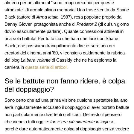
almeno per un attimo al “sono troppo vecchio per queste
stronzate” di armaletaliana memoria! Una frase scritta da Shane
Black (autore di
Arma letale
, 1987), resa popolare proprio da
Danny Glover, protagonista anche di
Predator 2
(di cui un giorno
dovrò assolutamente parlare). Quante connessioni attinenti in
una sola battuta! Per tutto ciò che ha a che fare con Shane
Black, che possiamo tranquillamente dire essere uno dei
creatori del cinema anni ’80, vi consiglio caldamente la rubrica
del blog
La bara volante
di Cassidy che ne ha esplorato la
carriera in
questa serie di articoli
.
Se le battute non fanno ridere, è colpa
del doppiaggio?
Sono certo che ad una prima visione qualche spettatore italiano
avrà ingiustamente accusato il doppiaggio di aver portato battute
non particolarmente divertenti o efficaci. Del resto il pensiero
che viene a tutti oggi è:
forse era più divertente in inglese
,
perché dare automaticamente colpa al doppiaggio senza vedere