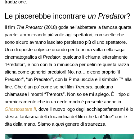
traduzione.
Le piacerebbe incontrare
un Predator
?
Il film
The Predator
(2018) gode nell’abbattere la famosa quarta
parete, ammiccando più volte agli spettatori, con scelte che
sono sicuro avranno lasciato perplesso più di uno spettatore.
Una di queste colpisce quando per la prima volta nella saga
cinematografica di
Predator
, qualcuno li chiama letteralmente
“Predator”, e non con la p minuscola per definire questa razza
aliena come generici predatori! No, no… dicono proprio “il
Predator”, “un Predator”, con la P maiuscola e il simbolo ™ alla
fine. Che è un po’ come se nel film
Tremors
, qualcuno
chiamasse i mostri “Tremors”. Non so se mi spiego. È il tipo di
ammiccamento che in un certo modo è presente anche in
Ghostbusters II
, dove il nuovo logo degli acchiappafantasmi è lo
stesso fantasma della locandina del film che fa il “due” con le
dita della mano. Siamo a
quel
genere di stranezza.