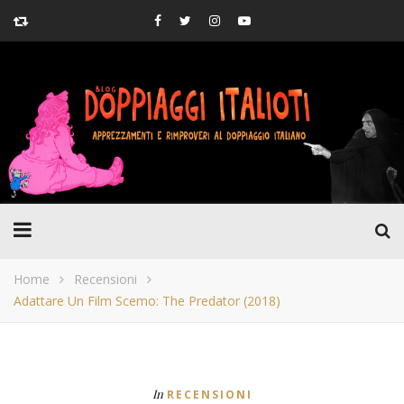
Home
Recensioni
Adattare Un Film Scemo: The Predator (2018)
In
RECENSIONI