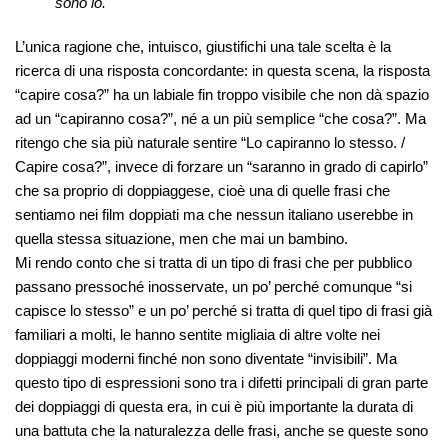
sono io.
L’unica ragione che, intuisco, giustifichi una tale scelta è la
ricerca di una risposta concordante: in questa scena, la risposta
“capire cosa?” ha un labiale fin troppo visibile che non dà spazio
ad un “capiranno cosa?”, né a un più semplice “che cosa?”. Ma
ritengo che sia più naturale sentire “Lo capiranno lo stesso. /
Capire cosa?”, invece di forzare un “saranno in grado di capirlo”
che sa proprio di doppiaggese, cioè una di quelle frasi che
sentiamo nei film doppiati ma che nessun italiano userebbe in
quella stessa situazione, men che mai un bambino.
Mi rendo conto che si tratta di un tipo di frasi che per pubblico
passano pressoché inosservate, un po’ perché comunque “si
capisce lo stesso” e un po’ perché si tratta di quel tipo di frasi già
familiari a molti, le hanno sentite migliaia di altre volte nei
doppiaggi moderni finché non sono diventate “invisibili”. Ma
questo tipo di espressioni sono tra i difetti principali di gran parte
dei doppiaggi di questa era, in cui è più importante la durata di
una battuta che la naturalezza delle frasi, anche se queste sono