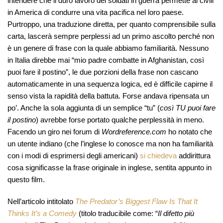
intendere che il duro lavoro dei soldati in guerra permette ai civili
in America di condurre una vita pacifica nel loro paese.
Purtroppo, una traduzione diretta, per quanto comprensibile sulla
carta, lascerà sempre perplessi ad un primo ascolto perché non
è un genere di frase con la quale abbiamo familiarità. Nessuno
in Italia direbbe mai “mio padre combatte in Afghanistan, così
puoi fare il postino”, le due porzioni della frase non cascano
automaticamente in una sequenza logica, ed è difficile capirne il
senso vista la rapidità della battuta. Forse andava ripensata un
po’. Anche la sola aggiunta di un semplice “tu” (
così TU puoi fare
il postino
) avrebbe forse portato qualche perplessità in meno.
Facendo un giro nei forum di
Wordreference.com
ho notato che
un utente indiano (che l’inglese lo conosce ma non ha familiarità
con i modi di esprimersi degli americani)
si chiedeva
addirittura
cosa significasse la frase originale in inglese, sentita appunto in
questo film.
Nell’articolo intitolato
The Predator’s Biggest Flaw Is That It
Thinks It’s a Comedy
(titolo traducibile come: “
Il difetto più