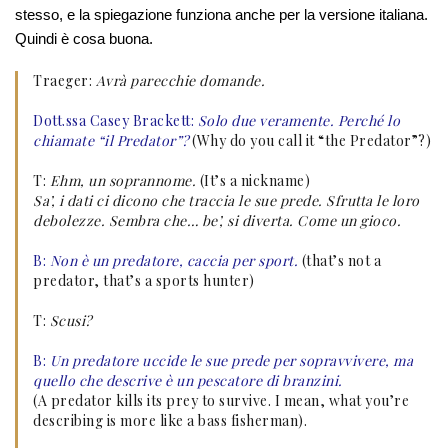
stesso, e la spiegazione funziona anche per la versione italiana.
Quindi è cosa buona.
Traeger:
Avrà parecchie domande.
Dott.ssa Casey Brackett:
Solo due veramente
.
Perché lo
chiamate “il Predator”?
(Why do you call it “the Predator”?)
T:
Ehm, un soprannome.
(It’s a nickname)
Sa’, i dati ci dicono che traccia le sue prede. Sfrutta le loro
debolezze. Sembra che… be’, si diverta. Come un gioco.
B:
Non è un predatore, caccia per sport.
(that’s not a
predator, that’s a sports hunter)
T:
Scusi?
B:
Un predatore uccide le sue prede per sopravvivere, ma
quello che descrive è un pescatore di branzini.
(A predator kills its prey to survive. I mean, what you’re
describing is more like a bass fisherman).