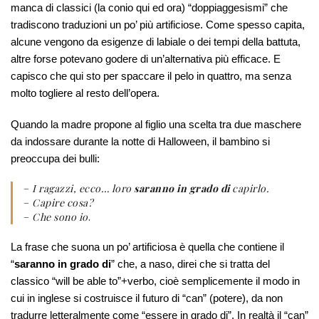
manca di classici (la conio qui ed ora) “doppiaggesismi” che
tradiscono traduzioni un po’ più artificiose. Come spesso capita,
alcune vengono da esigenze di labiale o dei tempi della battuta,
altre forse potevano godere di un’alternativa più efficace. E
capisco che qui sto per spaccare il pelo in quattro, ma senza
molto togliere al resto dell’opera.
Quando la madre propone al figlio una scelta tra due maschere
da indossare durante la notte di Halloween, il bambino si
preoccupa dei bulli:
–
I ragazzi, ecco… loro
saranno in grado di
capirlo.
–
Capire cosa?
–
Che sono io
.
La frase che suona un po’ artificiosa è quella che contiene il
“
saranno in grado di
” che, a naso, direi che si tratta del
classico “will be able to”+verbo, cioè semplicemente il modo in
cui in inglese si costruisce il futuro di “can” (potere), da non
tradurre letteralmente come “essere in grado di”. In realtà il “can”