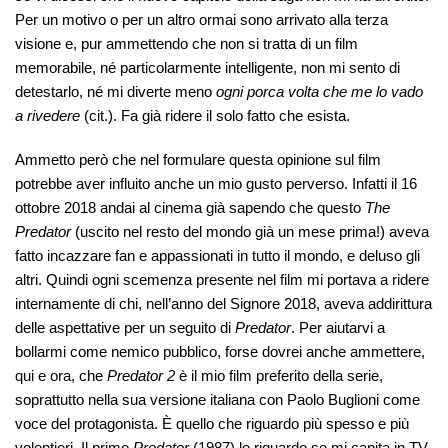
Per un motivo o per un altro ormai sono arrivato alla terza
visione e, pur ammettendo che non si tratta di un film
memorabile, né particolarmente intelligente, non mi sento di
detestarlo, né mi diverte meno
ogni porca volta che me lo vado
a rivedere
(cit.). Fa già ridere il solo fatto che esista.
Ammetto però che nel formulare questa opinione sul film
potrebbe aver influito anche un mio gusto perverso. Infatti il 16
ottobre 2018 andai al cinema già sapendo che questo
The
Predator
(uscito nel resto del mondo già un mese prima!) aveva
fatto incazzare fan e appassionati in tutto il mondo, e deluso gli
altri. Quindi ogni scemenza presente nel film mi portava a ridere
internamente di chi, nell’anno del Signore 2018, aveva addirittura
delle aspettative per un seguito di
Predator
. Per aiutarvi a
bollarmi come nemico pubblico, forse dovrei anche ammettere,
qui e ora, che
Predator 2
è il mio film preferito della serie,
soprattutto nella sua versione italiana con Paolo Buglioni come
voce del protagonista. È quello che riguardo più spesso e più
volentieri. Il primo
Predator
(1987) lo riguardo se mi capita in TV