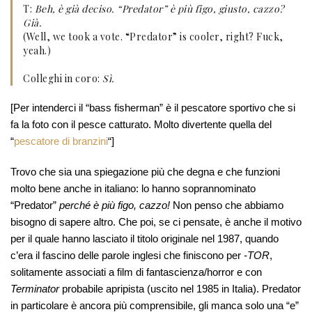
T:
Beh, è già deciso. “Predator” è più figo, giusto, cazzo?
Già.
(Well, we took a vote. “Predator” is cooler, right? Fuck,
yeah.)
Colleghi in coro:
Sì.
[Per intenderci il “bass fisherman” è il pescatore sportivo che si
fa la foto con il pesce catturato. Molto divertente quella del
“
pescatore di branzini
“]
Trovo che sia una spiegazione più che degna e che funzioni
molto bene anche in italiano: lo hanno soprannominato
“Predator”
perché è più figo, cazzo!
Non penso che abbiamo
bisogno di sapere altro. Che poi, se ci pensate, è anche il motivo
per il quale hanno lasciato il titolo originale nel 1987, quando
c’era il fascino delle parole inglesi che finiscono per
-TOR
,
solitamente associati a film di fantascienza/horror e con
Terminator
probabile apripista (uscito nel 1985 in Italia). Predator
in particolare è ancora più comprensibile, gli manca solo una “e”