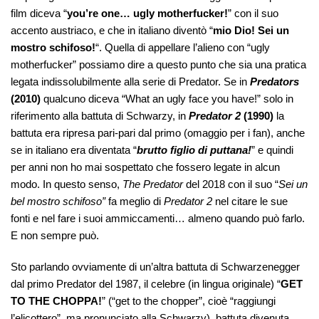
film diceva “
you’re one… ugly motherfucker!
” con il suo
accento austriaco, e che in italiano diventò “
mio Dio! Sei un
mostro schifoso!
“. Quella di appellare l’alieno con “ugly
motherfucker” possiamo dire a questo punto che sia una pratica
legata indissolubilmente alla serie di Predator. Se in
Predators
(2010)
qualcuno diceva “What an ugly face you have!” solo in
riferimento alla battuta di Schwarzy, in
Predator 2
(1990)
la
battuta era ripresa pari-pari dal primo (omaggio per i fan), anche
se in italiano era diventata “
brutto figlio di puttana!
” e quindi
per anni non ho mai sospettato che fossero legate in alcun
modo. In questo senso,
The Predator
del 2018 con il suo “
Sei un
bel mostro schifoso”
fa meglio di
Predator 2
nel citare le sue
fonti e nel fare i suoi ammiccamenti… almeno quando può farlo.
E non sempre può.
Sto parlando ovviamente di un’altra battuta di Schwarzenegger
dal primo Predator del 1987, il celebre (in lingua originale) “
GET
TO THE CHOPPA!
” (“get to the chopper”, cioè “raggiungi
l’elicottero”, ma pronunciato alla Schwarzy), battuta divenuta