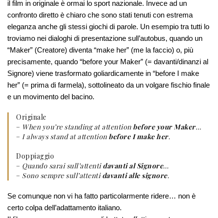
il film in originale è ormai lo sport nazionale. Invece ad un
confronto diretto è chiaro che sono stati tenuti con estrema
eleganza anche gli stessi giochi di parole. Un esempio tra tutti lo
troviamo nei dialoghi di presentazione sull’autobus, quando un
“Maker” (Creatore) diventa “make her” (me la faccio) o, più
precisamente, quando “before your Maker” (= davanti/dinanzi al
Signore) viene trasformato goliardicamente in “before I make
her” (= prima di farmela), sottolineato da un volgare fischio finale
e un movimento del bacino.
Originale
–
When you’re standing at attention
before your Maker
…
–
I always stand at attention
before I make her
.
Doppiaggio
–
Quando sarai sull’attenti
davanti al Signore
…
–
Sono sempre sull’attenti
davanti alle signore
.
Se comunque non vi ha fatto particolarmente ridere… non è
certo colpa dell’adattamento italiano.