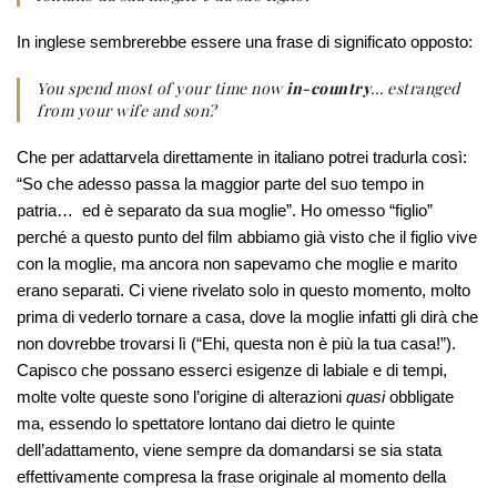
In inglese sembrerebbe essere una frase di significato opposto:
You spend most of your time now
in-country
… estranged
from your wife and son?
Che per adattarvela direttamente in italiano potrei tradurla così:
“So che adesso passa la maggior parte del suo tempo in
patria… ed è separato da sua moglie”. Ho omesso “figlio”
perché a questo punto del film abbiamo già visto che il figlio vive
con la moglie, ma ancora non sapevamo che moglie e marito
erano separati. Ci viene rivelato solo in questo momento, molto
prima di vederlo tornare a casa, dove la moglie infatti gli dirà che
non dovrebbe trovarsi lì (“Ehi, questa non è più la tua casa!”).
Capisco che possano esserci esigenze di labiale e di tempi,
molte volte queste sono l’origine di alterazioni
quasi
obbligate
ma, essendo lo spettatore lontano dai dietro le quinte
dell’adattamento, viene sempre da domandarsi se sia stata
effettivamente compresa la frase originale al momento della