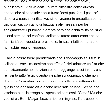
grande di The Predator è che si crede una commedia
” )
pubblicato su
Vulture.com
, l’autore dimostra come questa
scena, che si conclude con la frase “così puoi fare il postino”
dopo una pausa significativa, sia chiaramente progettata come
gag comica, con tanto di battuta finale messa lì per far
sghignazzare il pubblico. Sembra però che abbia fallito nei suoi
intenti persino nei confronti dello spettatore americano che ha
familiarità con questa espressione. In sala infatti sembra che
non abbia reagito nessuno.
E allora posso forse prendermela con il doppiaggio se il film in
italiano ottiene il medesimo non-effetto? Nell’adattare un film che
semplicemente non funziona e non raggiunge i suoi intenti, o si
reinventa
tutto
(e giù questioni etiche sul doppiaggio che non
dovrebbe “inventare” niente!) oppure si ottiene esattamente
quello che abbiamo visto anche nelle sale italiane. Scene che
lasciano punti interrogativi, spettatori perplessi. “Cosa? Ma che
vuol dire”. Boh. Magari faceva ridere in inglese. Purtroppo no.