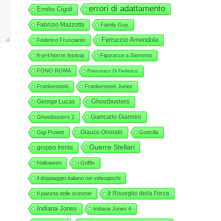
errori di adattamento
Emilio Cigoli
Fabrizio Mazzotta
Family Guy
Ferruccio Amendola
Federico Frusciante
fi-pi-li horror festival
Figuracce a Sanremo
FONO ROMA
Francesco Di Federico
Frankenstein
Frankenstein Junior
George Lucas
Ghostbusters
Giancarlo Giannini
Ghostbusters 2
Glauco Onorato
Gigi Proietti
Godzilla
Guerre Stellari
gruppo trenta
Halloween
i Griffin
il doppiaggio italiano nei videogiochi
Il Risveglio della Forza
Il pianeta delle scimmie
Indiana Jones
Indiana Jones 4