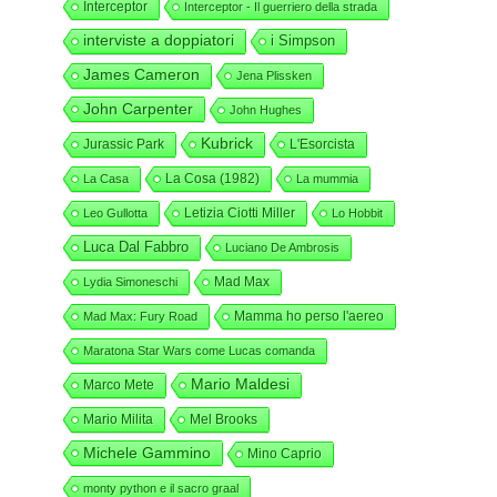
Interceptor
Interceptor - Il guerriero della strada
interviste a doppiatori
i Simpson
James Cameron
Jena Plissken
John Carpenter
John Hughes
Kubrick
Jurassic Park
L'Esorcista
La Cosa (1982)
La Casa
La mummia
Letizia Ciotti Miller
Leo Gullotta
Lo Hobbit
Luca Dal Fabbro
Luciano De Ambrosis
Mad Max
Lydia Simoneschi
Mamma ho perso l'aereo
Mad Max: Fury Road
Maratona Star Wars come Lucas comanda
Mario Maldesi
Marco Mete
Mario Milita
Mel Brooks
Michele Gammino
Mino Caprio
monty python e il sacro graal