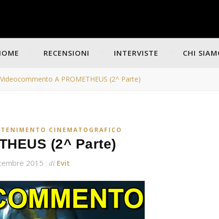
HOME
RECENSIONI
INTERVISTE
CHI SIA
Videocommento A PROMETHEUS (2^ Parte)
ATTENIMENTO CINEMATOGRAFICO
HEUS (2^ Parte)
icembre 2015
Evit
di