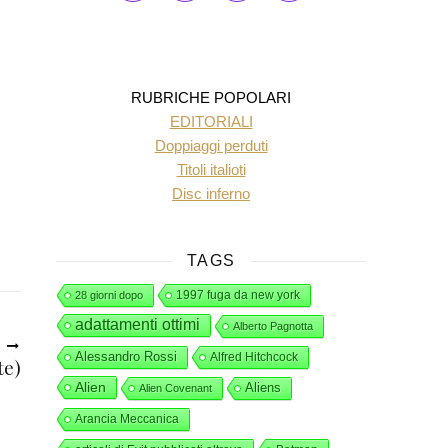
RUBRICHE POPOLARI
EDITORIALI
Doppiaggi perduti
Titoli italioti
Disc inferno
TAGS
1997 fuga da new york
28 giorni dopo
adattamenti ottimi
Alberto Pagnotta
O
Alessandro Rossi
Alfred Hitchcock
e)
Alien
Aliens
Alien Covenant
Arancia Meccanica