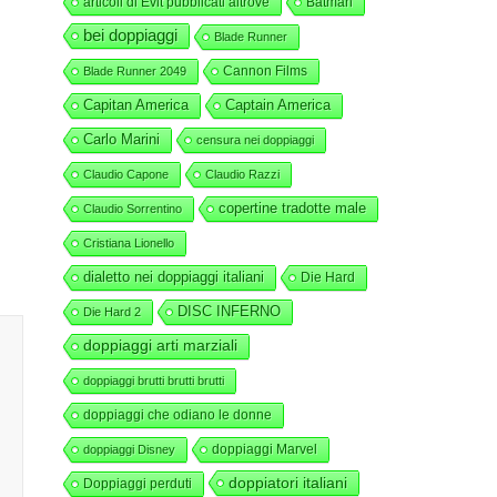
articoli di Evit pubblicati altrove
Batman
bei doppiaggi
Blade Runner
Cannon Films
Blade Runner 2049
Capitan America
Captain America
Carlo Marini
censura nei doppiaggi
Claudio Capone
Claudio Razzi
copertine tradotte male
Claudio Sorrentino
Cristiana Lionello
dialetto nei doppiaggi italiani
Die Hard
DISC INFERNO
Die Hard 2
doppiaggi arti marziali
doppiaggi brutti brutti brutti
doppiaggi che odiano le donne
doppiaggi Marvel
doppiaggi Disney
doppiatori italiani
Doppiaggi perduti