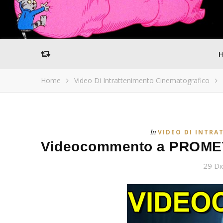
Home
Video Di Intrattenimento Cinematografico
In
VIDEO DI INTR
Videocommento a PROMET
29 D