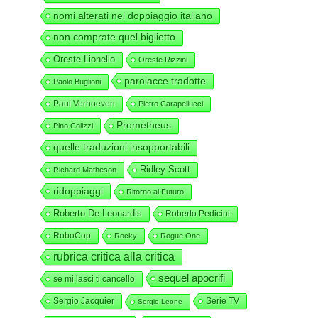
nomi alterati nel doppiaggio italiano
non comprate quel biglietto
Oreste Lionello
Oreste Rizzini
parolacce tradotte
Paolo Buglioni
Paul Verhoeven
Pietro Carapellucci
Prometheus
Pino Colizzi
quelle traduzioni insopportabili
Ridley Scott
Richard Matheson
ridoppiaggi
Ritorno al Futuro
Roberto De Leonardis
Roberto Pedicini
RoboCop
Rocky
Rogue One
rubrica critica alla critica
sequel apocrifi
se mi lasci ti cancello
Sergio Jacquier
Serie TV
Sergio Leone