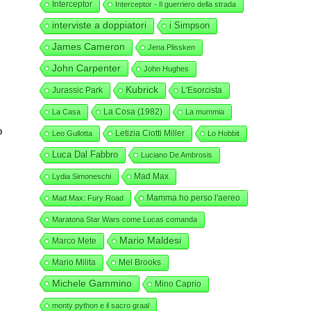
Interceptor
Interceptor - Il guerriero della strada
interviste a doppiatori
i Simpson
James Cameron
Jena Plissken
John Carpenter
John Hughes
Kubrick
Jurassic Park
L'Esorcista
La Cosa (1982)
La Casa
La mummia
o
Letizia Ciotti Miller
Leo Gullotta
Lo Hobbit
Luca Dal Fabbro
Luciano De Ambrosis
Mad Max
Lydia Simoneschi
Mamma ho perso l'aereo
Mad Max: Fury Road
Maratona Star Wars come Lucas comanda
Mario Maldesi
Marco Mete
Mario Milita
Mel Brooks
Michele Gammino
Mino Caprio
monty python e il sacro graal