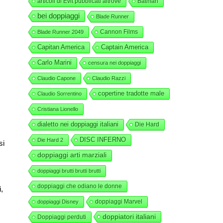
articoli di Evit pubblicati altrove
Batman
bei doppiaggi
Blade Runner
Cannon Films
Blade Runner 2049
Capitan America
Captain America
Carlo Marini
censura nei doppiaggi
Claudio Capone
Claudio Razzi
copertine tradotte male
Claudio Sorrentino
Cristiana Lionello
dialetto nei doppiaggi italiani
Die Hard
DISC INFERNO
Die Hard 2
si
doppiaggi arti marziali
doppiaggi brutti brutti brutti
doppiaggi che odiano le donne
,
doppiaggi Marvel
doppiaggi Disney
doppiatori italiani
Doppiaggi perduti