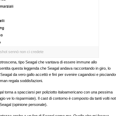
shot sennò non ci credete
 retroscena, tipo Seagal che vantava di essere immune allo
sentita questa leggenda che Seagal andava raccontando in giro, lo
 Seagal da vero gallo accettò e finì per svenire cagandosi e pisciando
tman regala soddisfazioni.
al torna a spacciarsi per poliziotto italoamericano con una pessima
gio ve lo risparmiate). Il cast di contorno è composto da tanti volti noti
i Seagal (opinione personale).
i certezza anche a un fan di Seagal come me. Quello che mi faceva