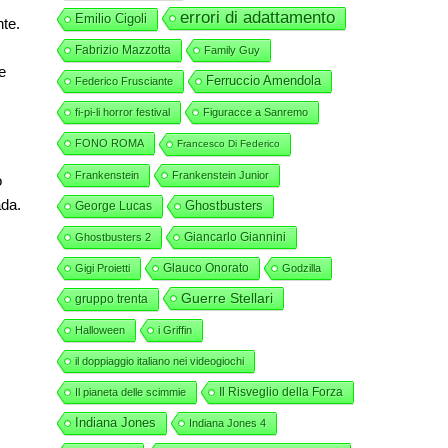
errori di adattamento
Emilio Cigoli
te.
Fabrizio Mazzotta
Family Guy
e
Ferruccio Amendola
Federico Frusciante
fi-pi-li horror festival
Figuracce a Sanremo
FONO ROMA
Francesco Di Federico
Frankenstein
Frankenstein Junior
o
ada.
George Lucas
Ghostbusters
Giancarlo Giannini
Ghostbusters 2
Glauco Onorato
Gigi Proietti
Godzilla
Guerre Stellari
gruppo trenta
Halloween
i Griffin
il doppiaggio italiano nei videogiochi
Il Risveglio della Forza
Il pianeta delle scimmie
Indiana Jones
Indiana Jones 4