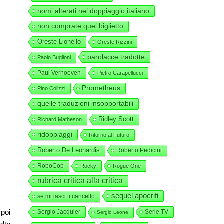
nomi alterati nel doppiaggio italiano
non comprate quel biglietto
Oreste Lionello
Oreste Rizzini
parolacce tradotte
Paolo Buglioni
Paul Verhoeven
Pietro Carapellucci
Prometheus
Pino Colizzi
quelle traduzioni insopportabili
Ridley Scott
Richard Matheson
ridoppiaggi
Ritorno al Futuro
Roberto De Leonardis
Roberto Pedicini
RoboCop
Rocky
Rogue One
rubrica critica alla critica
sequel apocrifi
se mi lasci ti cancello
 poi
Sergio Jacquier
Serie TV
Sergio Leone