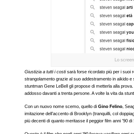
Lo screen
Giustizia a tutti i costi
sarà forse ricordato più per i suoi
strangolamento grazie al suo addestramento in aikido e 
stuntman Gene LeBell gli propose di metterla alla prova.
addosso davanti a trenta persone. A volte la vita da stun
Con un nuovo nome scemo, quello di
Gino Felino
, Seag
imitazione dell’accento di Brooklyn (tranquilli, col doppiag
più decenti di quanto meritasse il peggior film anni ’90 d
Questo è il film che negli anni ’90 faceva vacillare ogn