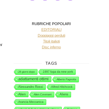
RUBRICHE POPOLARI
EDITORIALI
Doppiaggi perduti
Titoli italioti
ni
Disc inferno
TAGS
1997 fuga da new york
28 giorni dopo
adattamenti ottimi
Alberto Pagnotta
Alessandro Rossi
Alfred Hitchcock
Alien
Aliens
Alien Covenant
Arancia Meccanica