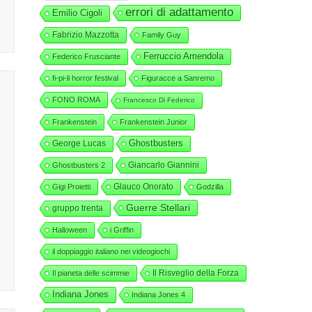
errori di adattamento
Emilio Cigoli
Fabrizio Mazzotta
Family Guy
Ferruccio Amendola
Federico Frusciante
fi-pi-li horror festival
Figuracce a Sanremo
FONO ROMA
Francesco Di Federico
Frankenstein
Frankenstein Junior
George Lucas
Ghostbusters
Giancarlo Giannini
Ghostbusters 2
Glauco Onorato
Gigi Proietti
Godzilla
Guerre Stellari
gruppo trenta
Halloween
i Griffin
il doppiaggio italiano nei videogiochi
Il Risveglio della Forza
Il pianeta delle scimmie
Indiana Jones
Indiana Jones 4