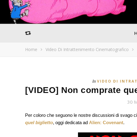
Home
Video Di Intrattenimento Cinematografico
In
VIDEO DI INTR
[VIDEO] Non comprate quel
30 
Per coloro che seguono le nostre discussioni di svago ci
quel biglietto
, oggi dedicata ad
Alien: Covenant
.