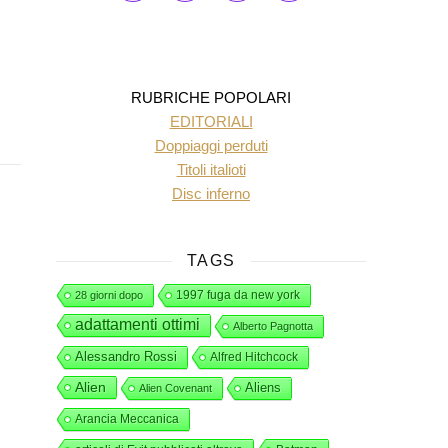
RUBRICHE POPOLARI
EDITORIALI
Doppiaggi perduti
Titoli italioti
Disc inferno
TAGS
1997 fuga da new york
28 giorni dopo
adattamenti ottimi
Alberto Pagnotta
Alessandro Rossi
Alfred Hitchcock
Alien
Aliens
Alien Covenant
Arancia Meccanica