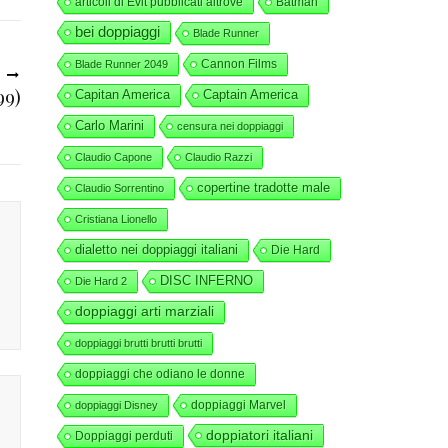
articoli di Evit pubblicati altrove
Batman
bei doppiaggi
Blade Runner
Cannon Films
Blade Runner 2049
O
99)
Capitan America
Captain America
Carlo Marini
censura nei doppiaggi
Claudio Capone
Claudio Razzi
copertine tradotte male
Claudio Sorrentino
Cristiana Lionello
dialetto nei doppiaggi italiani
Die Hard
DISC INFERNO
Die Hard 2
doppiaggi arti marziali
doppiaggi brutti brutti brutti
doppiaggi che odiano le donne
doppiaggi Marvel
doppiaggi Disney
doppiatori italiani
Doppiaggi perduti