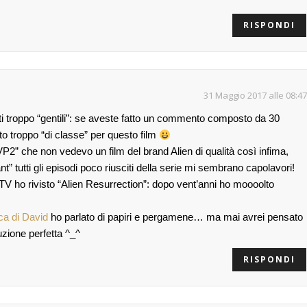
RISPONDI
31 Maggio 2017 alle 08:47
ti troppo “gentili”: se aveste fatto un commento composto da 30
to troppo “di classe” per questo film
2” che non vedevo un film del brand Alien di qualità così infima,
” tutti gli episodi poco riusciti della serie mi sembrano capolavori!
 TV ho rivisto “Alien Resurrection”: dopo vent’anni ho moooolto
ca di David
ho parlato di papiri e pergamene… ma mai avrei pensato
uzione perfetta ^_^
RISPONDI