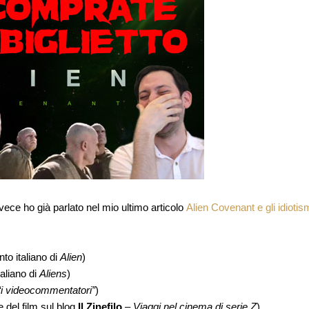
vece ho già parlato nel mio ultimo articolo
Alien Covenant e gli idiotis
nto italiano di
Alien
)
taliano di
Aliens
)
“i videocommentatori”
)
 del film sul blog
Il Zinefilo
–
Viaggi nel cinema di serie Z
)