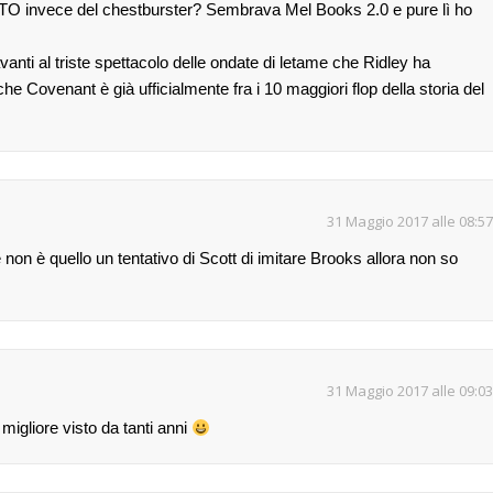
TO invece del chestburster? Sembrava Mel Books 2.0 e pure lì ho
nti al triste spettacolo delle ondate di letame che Ridley ha
he Covenant è già ufficialmente fra i 10 maggiori flop della storia del
31 Maggio 2017 alle 08:57
non è quello un tentativo di Scott di imitare Brooks allora non so
31 Maggio 2017 alle 09:03
migliore visto da tanti anni