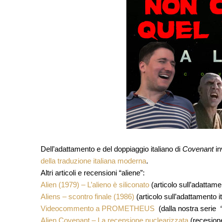
Dell’adattamento e del doppiaggio italiano di
Covenant
in
della traduzione italiana moderna
.
Altri articoli e recensioni “aliene”:
Alien (1979) – L’alieno è siliconato
(articolo sull’adattame
Aliens – scontro finale (1986)
(articolo sull’adattamento i
Videocommento a PROMETHEUS
(dalla nostra serie
Alien Covenant – La recensione nuclearizzata
(recesione