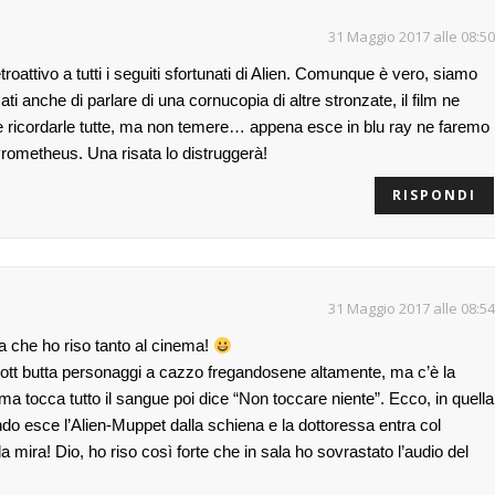
31 Maggio 2017 alle 08:50
oattivo a tutti i seguiti sfortunati di Alien. Comunque è vero, siamo
ti anche di parlare di una cornucopia di altre stronzate, il film ne
e ricordarle tutte, ma non temere… appena esce in blu ray ne faremo
etheus. Una risata lo distruggerà!
RISPONDI
31 Maggio 2017 alle 08:54
lta che ho riso tanto al cinema!
ott butta personaggi a cazzo fregandosene altamente, ma c’è la
a tocca tutto il sangue poi dice “Non toccare niente”. Ecco, in quella
do esce l’Alien-Muppet dalla schiena e la dottoressa entra col
mira! Dio, ho riso così forte che in sala ho sovrastato l’audio del