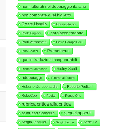
nomi alterati nel doppiaggio italiano
non comprate quel biglietto
Oreste Lionello
Oreste Rizzini
parolacce tradotte
Paolo Buglioni
Paul Verhoeven
Pietro Carapellucci
Prometheus
Pino Colizzi
quelle traduzioni insopportabili
Ridley Scott
Richard Matheson
ridoppiaggi
Ritorno al Futuro
Roberto De Leonardis
Roberto Pedicini
RoboCop
Rocky
Rogue One
rubrica critica alla critica
sequel apocrifi
se mi lasci ti cancello
Sergio Jacquier
Serie TV
Sergio Leone