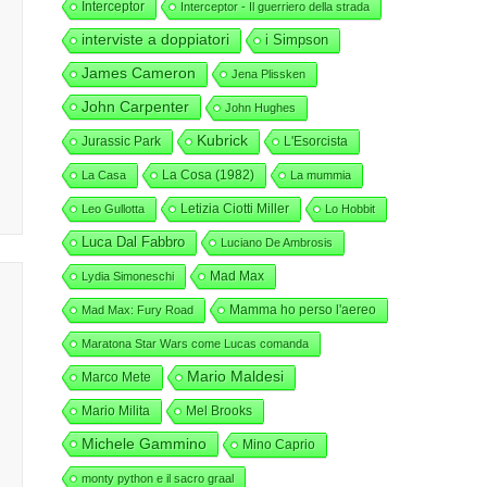
Interceptor
Interceptor - Il guerriero della strada
interviste a doppiatori
i Simpson
James Cameron
Jena Plissken
John Carpenter
John Hughes
Kubrick
Jurassic Park
L'Esorcista
La Cosa (1982)
La Casa
La mummia
Letizia Ciotti Miller
Leo Gullotta
Lo Hobbit
Luca Dal Fabbro
Luciano De Ambrosis
Mad Max
Lydia Simoneschi
Mamma ho perso l'aereo
Mad Max: Fury Road
Maratona Star Wars come Lucas comanda
Mario Maldesi
Marco Mete
Mario Milita
Mel Brooks
Michele Gammino
Mino Caprio
monty python e il sacro graal