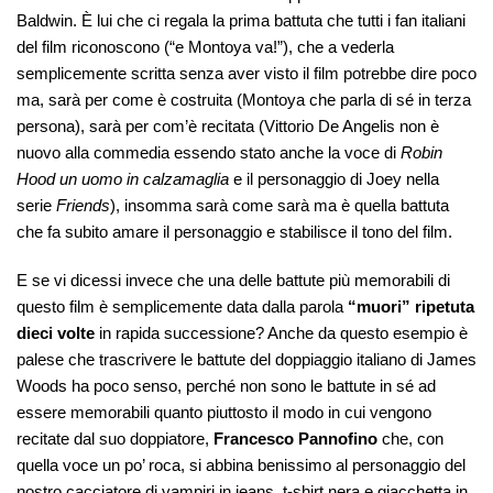
Baldwin. È lui che ci regala la prima battuta che tutti i fan italiani
del film riconoscono (“e Montoya va!”), che a vederla
semplicemente scritta senza aver visto il film potrebbe dire poco
ma, sarà per come è costruita (Montoya che parla di sé in terza
persona), sarà per com’è recitata (Vittorio De Angelis non è
nuovo alla commedia essendo stato anche la voce di
Robin
Hood un uomo in calzamaglia
e il personaggio di Joey nella
serie
Friends
), insomma sarà come sarà ma è quella battuta
che fa subito amare il personaggio e stabilisce il tono del film.
E se vi dicessi invece che una delle battute più memorabili di
questo film è semplicemente data dalla parola
“muori” ripetuta
dieci volte
in rapida successione? Anche da questo esempio è
palese che trascrivere le battute del doppiaggio italiano di James
Woods ha poco senso, perché non sono le battute in sé ad
essere memorabili quanto piuttosto il modo in cui vengono
recitate dal suo doppiatore,
Francesco Pannofino
che, con
quella voce un po’ roca, si abbina benissimo al personaggio del
nostro cacciatore di vampiri in jeans, t-shirt nera e giacchetta in