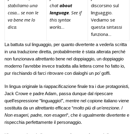
stabiliamo una
chat
about
discorsino sul
cosa… se non le
language
. See if
linguaggio.
va bene me lo
this syntax
Vediamo se
dica
.
works
…
questa sintassi
funziona…
La battuta sul linguaggio, per quanto divertente a vederla scritta
in una traduzione diretta, probabilmente è stata alterata perché
non funzionava altrettanto bene nel doppiaggio, un doppiaggio
moderno l’avrebbe invece tradotta alla lettera come ho fatto io,
pur rischiando di farci ritrovare con dialoghi un po’ goffi.
In lingua originale la riappacificazione finale tra i due protagonisti,
Jack Crowe e padre Adam, passa dunque dal ripescare
quell’espressione “linguaggio!”, mentre nel copione italiano viene
sostituita da un altrettanto efficace “
molto più di un’erezione
. /
Non esageri, padre, non esageri
“, che è ugualmente divertente e
rispecchia perfettamente il personaggio.