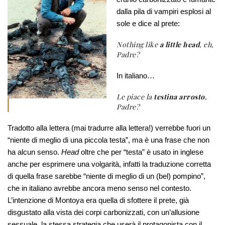
dalla pila di vampiri esplosi al
sole e dice al prete:
Nothing like
a little head
, eh,
Padre?
In italiano…
Le piace la
testina arrosto
,
Padre?
Tradotto alla lettera (mai tradurre alla lettera!) verrebbe fuori un
“niente di meglio di una piccola testa”, ma è una frase che non
ha alcun senso.
Head
oltre che per “testa” è usato in inglese
anche per esprimere una volgarità, infatti la traduzione corretta
di quella frase sarebbe “niente di meglio di un (bel) pompino”,
che in italiano avrebbe ancora meno senso nel contesto.
L’intenzione di Montoya era quella di sfottere il prete, già
disgustato alla vista dei corpi carbonizzati, con un’allusione
sessuale, la stessa strategia che userà il protagonista con il