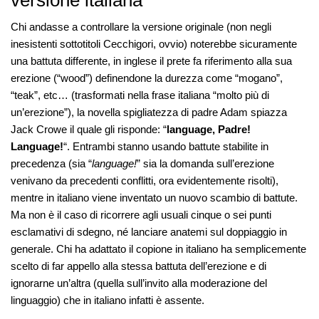
Chi andasse a controllare la versione originale (non negli
inesistenti sottotitoli Cecchigori, ovvio) noterebbe sicuramente
una battuta differente, in inglese il prete fa riferimento alla sua
erezione (“wood”) definendone la durezza come “mogano”,
“teak”, etc… (trasformati nella frase italiana “molto più di
un’erezione”), la novella spigliatezza di padre Adam spiazza
Jack Crowe il quale gli risponde: “
language, Padre!
Language!
“. Entrambi stanno usando battute stabilite in
precedenza (sia “
language!
” sia la domanda sull’erezione
venivano da precedenti conflitti, ora evidentemente risolti),
mentre in italiano viene inventato un nuovo scambio di battute.
Ma non è il caso di ricorrere agli usuali cinque o sei punti
esclamativi di sdegno, né lanciare anatemi sul doppiaggio in
generale. Chi ha adattato il copione in italiano ha semplicemente
scelto di far appello alla stessa battuta dell’erezione e di
ignorarne un’altra (quella sull’invito alla moderazione del
linguaggio) che in italiano infatti è assente.