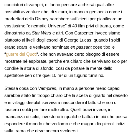
cacciatori di vampiri, ci fanno pensare a chissà quali altre
possibili avventure che, di sicuro, in mano a gentaccia come i
markettari della Disney sarebbero sufficienti per pianificare un
vastissimo “cinematic Universe” di 40 film privi di trama, come
dimostrato da
Star Wars
e altri. Con Carpenter invece siamo
piuttosto ai livelli degli esordi di George Lucas, quando i soldi
erano scarsi e venivano nominate
en passant
cose tipo le
“
guerre dei Quoti
“, che non avevano certo bisogno di essere
mostrate né esplorate, perché era chiaro che servivano solo per
condire la storia di sfondo, così da portare la mente dello
spettatore ben oltre quei 10 m² di un tugurio tunisino.
Stessa cosa con
Vampires
, in mano a persone meno capaci
sarebbe stato fin troppo chiaro che la scelta di girarlo nel deserto
e in villaggi desolati serviva a nascondere il fatto che non ci
fossero i soldi per fare molto altro. Quelli bravi invece, in
mancanza di soldi, investono in qualche battuta in più che possa
espandere il mondo che vediamo e che magari dia piccoli indizi
sulla trama che deve ancora svolgersi.