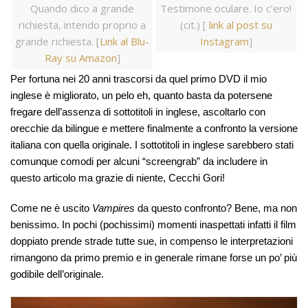
Quando dico a grande
Testimone oculare. Io c’ero!
richiesta, intendo proprio a
(cit.) [
link al post su
grande richiesta. [
Link al Blu-
Instagram
]
Ray su Amazon
]
Per fortuna nei 20 anni trascorsi da quel primo DVD il mio
inglese è migliorato, un pelo eh, quanto basta da potersene
fregare dell’assenza di sottotitoli in inglese, ascoltarlo con
orecchie da bilingue e mettere finalmente a confronto la versione
italiana con quella originale. I sottotitoli in inglese sarebbero stati
comunque comodi per alcuni “screengrab” da includere in
questo articolo ma grazie di niente, Cecchi Gori!
Come ne è uscito
Vampires
da questo confronto? Bene, ma non
benissimo. In pochi (pochissimi) momenti inaspettati infatti il film
doppiato prende strade tutte sue, in compenso le interpretazioni
rimangono da primo premio e in generale rimane forse un po’ più
godibile dell’originale.