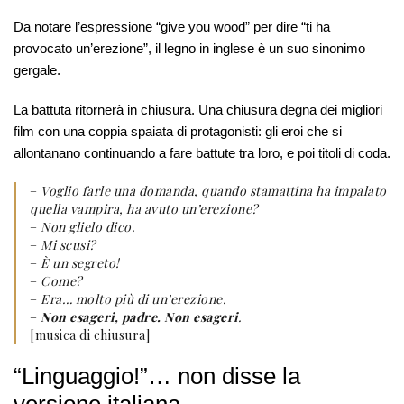
Da notare l’espressione “give you wood” per dire “ti ha
provocato un’erezione”, il legno in inglese è un suo sinonimo
gergale.
La battuta ritornerà in chiusura. Una chiusura degna dei migliori
film con una coppia spaiata di protagonisti: gli eroi che si
allontanano continuando a fare battute tra loro, e poi titoli di coda.
–
Voglio farle una domanda, quando stamattina ha impalato
quella vampira, ha avuto un’erezione?
–
Non glielo dico.
–
Mi scusi?
–
È un segreto!
–
Come?
–
Era… molto più di un’erezione.
–
Non esageri, padre. Non esageri
.
[musica di chiusura]
“Linguaggio!”… non disse la
versione italiana