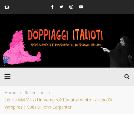
Home
Recensioni
Lei Ha Mai Visto Un Vampiro? L’adattamento Italiano Di
Vampires (1998) Di John Carpenter