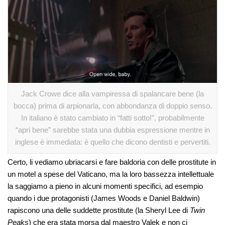
Jack Crowe dice alla vampiressa di spalancare bene (la
bocca) prima di arpionarla, con abbondanza di doppio senso.
In italiano è stato cambiato in “fatti sotto!”, probabilmente
“apri bene” sarebbe stata una dubbia espressione mentre in
inglese è immediata: è quello che dicono dentisti e pervertiti.
Certo, li vediamo ubriacarsi e fare baldoria con delle prostitute in
un motel a spese del Vaticano, ma la loro bassezza intellettuale
la saggiamo a pieno in alcuni momenti specifici, ad esempio
quando i due protagonisti (James Woods e Daniel Baldwin)
rapiscono una delle suddette prostitute (la Sheryl Lee di
Twin
Peaks
) che era stata morsa dal maestro Valek e non ci