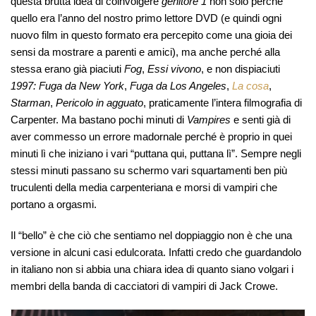
questa brutta idea di coinvolgere
genitore 1
non solo perché
quello era l’anno del nostro primo lettore DVD (e quindi ogni
nuovo film in questo formato era percepito come una gioia dei
sensi da mostrare a parenti e amici), ma anche perché alla
stessa erano già piaciuti
Fog
,
Essi vivono
, e non dispiaciuti
1997: Fuga da New York
,
Fuga da Los Angeles
,
La cosa
,
Starman
,
Pericolo in agguato
, praticamente l’intera filmografia di
Carpenter. Ma bastano pochi minuti di
Vampires
e senti già di
aver commesso un errore madornale perché è proprio in quei
minuti lì che iniziano i vari “puttana qui, puttana lì”. Sempre negli
stessi minuti passano su schermo vari squartamenti ben più
truculenti della media carpenteriana e morsi di vampiri che
portano a orgasmi.
Il “bello” è che ciò che sentiamo nel doppiaggio non è che una
versione in alcuni casi edulcorata. Infatti credo che guardandolo
in italiano non si abbia una chiara idea di quanto siano volgari i
membri della banda di cacciatori di vampiri di Jack Crowe.