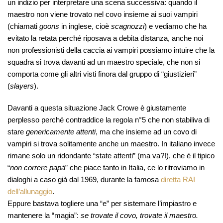
un indizio per interpretare una scena successiva: quando il
maestro non viene trovato nel covo insieme ai suoi vampiri
(chiamati
goons
in inglese, cioè
scagnozzi
) e vediamo che ha
evitato la retata perché riposava a debita distanza, anche noi
non professionisti della caccia ai vampiri possiamo intuire che la
squadra si trova davanti ad un maestro speciale, che non si
comporta come gli altri visti finora dal gruppo di “giustizieri”
(
slayers
).
Davanti a questa situazione Jack Crowe è giustamente
perplesso perché contraddice la regola n°5 che non stabiliva di
stare
genericamente attenti
, ma che insieme ad un covo di
vampiri si trova solitamente anche un maestro. In italiano invece
rimane solo un ridondante “state attenti” (ma va?!), che è il tipico
“
non correre papà
” che piace tanto in Italia, ce lo ritroviamo in
dialoghi a caso già dal 1969, durante la famosa
diretta RAI
dell’allunaggio
.
Eppure bastava togliere una “e” per sistemare l’impiastro e
mantenere la “magia”:
se trovate il covo, trovate il maestro.