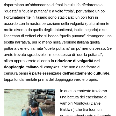
risparmiano un’abbondanza di frasi in cui si fa riferimento a
“questa” o “quella puttana” e a volte “troia”, per variare un po’.
Fortunatamente in italiano sono stati calati un po’ i toni in
accordo con la nostra percezione della volgarità (culturalmente
molto diversa da quella degli statunitensi, inutile negarlo) e se
l’eccesso di ceffoni che si becca “quella puttana” rimangono una
scelta narrativa, per lo meno nella versione italiana quella
puttana viene chiamata “quella puttana” un po’ meno spesso. Se
avete trovato sgradevole il mio eccesso di “quella puttana”,
allora apprezzerete di certo
la riduzione di volgarità nel
doppiaggio italiano
di
Vampires
, che non è una forma di
censura bensì
è parte essenziale dell’adattamento culturale
,
tappa fondamentale prima del doppiaggio vero e proprio.
In questo contesto troviamo
una battuta del cacciatore di
vampiri Montoya (Daniel
Baldwin) che tira fuori un
cranio carbonizzato e fumante