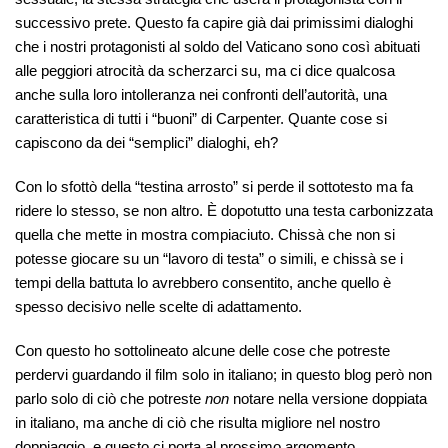
successivo prete. Questo fa capire già dai primissimi dialoghi
che i nostri protagonisti al soldo del Vaticano sono così abituati
alle peggiori atrocità da scherzarci su, ma ci dice qualcosa
anche sulla loro intolleranza nei confronti dell’autorità, una
caratteristica di tutti i “buoni” di Carpenter. Quante cose si
capiscono da dei “semplici” dialoghi, eh?
Con lo sfottò della “testina arrosto” si perde il sottotesto ma fa
ridere lo stesso, se non altro. È dopotutto una testa carbonizzata
quella che mette in mostra compiaciuto. Chissà che non si
potesse giocare su un “lavoro di testa” o simili, e chissà se i
tempi della battuta lo avrebbero consentito, anche quello è
spesso decisivo nelle scelte di adattamento.
Con questo ho sottolineato alcune delle cose che potreste
perdervi guardando il film solo in italiano; in questo blog però non
parlo solo di ciò che potreste
non
notare nella versione doppiata
in italiano, ma anche di ciò che risulta migliore nel nostro
doppiaggio, e questo ci porta al prossimo argomento.