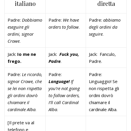
italiano
diretta
Padre:
Dobbiamo
Padre:
We have
Padre:
abbiamo
eseguire gli
orders to follow
.
degli ordini da
ordini, signor
seguire
.
Crowe
.
Jack:
Io me ne
Jack:
Fuck you,
Jack: Fanculo,
frego.
Padre
.
Padre.
Padre:
Le ricordo,
Padre:
Padre:
signor Crowe, che
Language!
If
Linguaggio! Se
se lei non rispetta
you’re not going
non rispetta gli
gli ordini dovrò
to follow orders,
ordini dovrò
chiamare il
I’ll call Cardinal
chiamare il
cardinale Alba
.
Alba
.
cardinale Alba.
[Il prete va al
telefono e