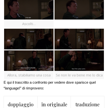
Ascolti…
Allora, stabiliamo una cosa
Se non le va bene me lo dica
E qui il trascritto a confronto per vedere dove sparisce quel
“language!” di rimprovero:
doppiaggio
in originale
traduzione