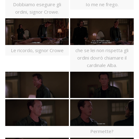
Dobbiamo eseguire gli
Io me ne frego.
ordini, signor Crowe.
Le ricordo, signor Crowe
che se lei non rispetta gli
ordini dovrò chiamare il
cardinale Alba.
Permette?