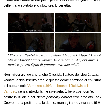
pelle, tra lo spietato e lo sfottitore. È perfetta.
“
Ehi, sta’ attento! Guardami! Muori! Muori! E Muori! Muori!
Muori! Muori! Muori! Muori! Muori! Muori! Ah, era duro a
morire questo figlio di puttana, mamma mia!
”.
Non mi sorprende che anche Cassidy, l’autore del blog
La bara
volante
, abbia inserito proprio questa come citazione di chiusura
del suo articolo
Vampires (1998): Il buono, il Baldwin e il
Vampiro
, senza introdurla, né spiegarla. È bella così com’è. Il
nostro inusuale e per niente
politically correct
eroe crociato Jack
Crowe mena preti, mena le donne, mena gli amici, mena tutti! E