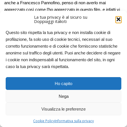
anche a Francesco Pannofino, penso di non averlo mai
apprezzato così come l’ho apprezzato in questo film, e infatti vi
lascio con il “suo” discorso sui vampiri, cioè il discorsetto che
La tua privacy è al sicuro su
Doppiaggi italioti
sembra fatto apposta per poterlo mettere nel trailer per le sale
cinematografiche. Il film
Blade
, anche lui del 1998 e sempre
Questo sito rispetta la tua privacy e non installa cookie di
doppiato da Pannofino, aveva un discorso simile, ma
Vampires
profilazione, fa solo uso di cookie tecnici, necessari al suo
è uscito nelle sale americane qualche mese prima, quindi reputo
corretto funzionamento e di cookie che forniscono statistiche
Jack Crowe di John Carpenter il primo vero caso di protagonista
anonime sul traffico degli utenti. Puoi anche decidere di negare
che stabilisce le regole del gioco smontando il mito dei vampiri
i cookie non indispensabili al funzionamento del sito, in ogni
romantici che in quegli anni (
Dracula
di Coppola è del ’92,
caso la tua privacy sarà rispettata.
Intervista col vampiro
del ’94) era più vivo che mai .
“
Lei ha mai visto un vampiro?
Per prima cosa non sono
Ho capito
romantici, chiaro? Non assomigliano affatto a un branco di
transessuali che se ne vanno in giro in abito da sera a
Nega
tentare di rimorchiare tutti quelli che incontrano, con un
falso accento europeo.
Dimentichi quello che ha visto al
Visualizza le preferenze
cinema
. Non diventano pipistrelli, le croci non servono a
niente. L’aglio? Vuole provare con l’aglio? Si metta una
Cookie Policy
Informativa sulla privacy
treccia d’aglio intorno al collo e quei vigliacchi le arrivano