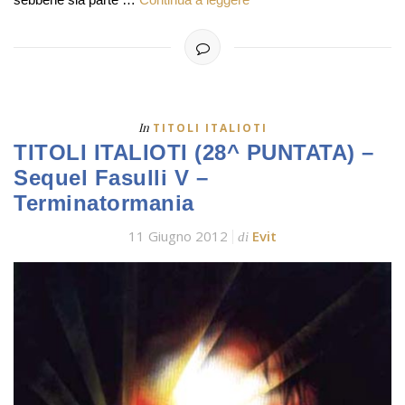
In
TITOLI ITALIOTI
TITOLI ITALIOTI (28^ PUNTATA) –
Sequel Fasulli V –
Terminatormania
11 Giugno 2012
Evit
di