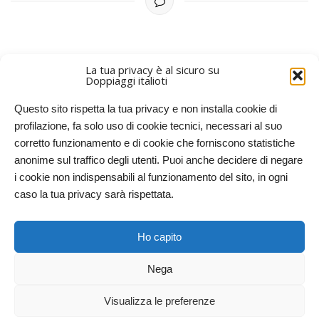
La tua privacy è al sicuro su
Doppiaggi italioti
PIÙ RECENTI
ARTICOLI PIÙ VECCHI
Questo sito rispetta la tua privacy e non installa cookie di
profilazione, fa solo uso di cookie tecnici, necessari al suo
corretto funzionamento e di cookie che forniscono statistiche
anonime sul traffico degli utenti. Puoi anche decidere di negare
i cookie non indispensabili al funzionamento del sito, in ogni
caso la tua privacy sarà rispettata.
Doppiaggi italioti, 2011-2025. Licenze CC-BY-NC Creative
Ho capito
Commons – Attribuzione – Non commerciale
Nega
RITORNA IN CIMA
Visualizza le preferenze