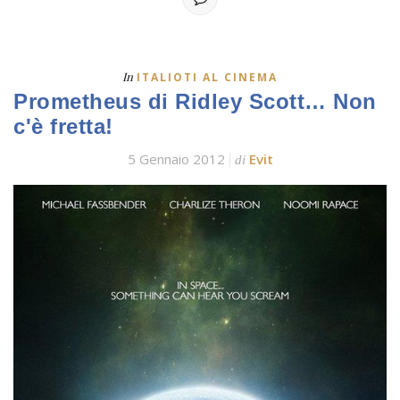
In
ITALIOTI AL CINEMA
Prometheus di Ridley Scott… Non
c'è fretta!
5 Gennaio 2012
Evit
di