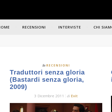
HOME
RECENSIONI
INTERVISTE
CHI SIA
In
RECENSIONI
Traduttori senza gloria
(Bastardi senza gloria,
2009)
3 Dicembre 2011
Evit
di