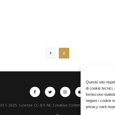
1
2
Questo sito rispet
di cookie tecnici
forniscono statist
negare i cookie no
, 2011-2025. Licenze CC-BY-NC Creative Commons – Attribuzion
privacy sarà rispe