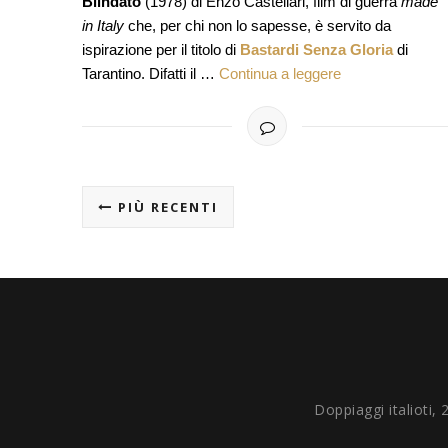
Blindato
(1978) di Enzo Castellari, film di guerra
made
in Italy
che, per chi non lo sapesse, è servito da
ispirazione per il titolo di
Bastardi Senza Gloria
di
Tarantino. Difatti il …
Continua a leggere
PIÙ RECENTI
Doppiaggi italioti