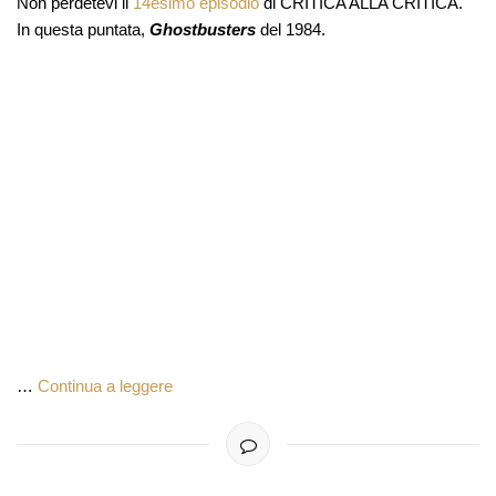
Non perdetevi il
14esimo episodio
di CRITICA ALLA CRITICA.
In questa puntata,
Ghostbusters
del 1984.
…
Continua a leggere