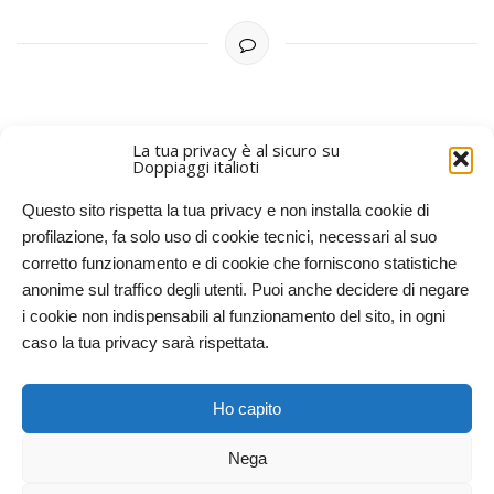
La tua privacy è al sicuro su
Doppiaggi italioti
PIÙ RECENTI
Questo sito rispetta la tua privacy e non installa cookie di
profilazione, fa solo uso di cookie tecnici, necessari al suo
corretto funzionamento e di cookie che forniscono statistiche
anonime sul traffico degli utenti. Puoi anche decidere di negare
i cookie non indispensabili al funzionamento del sito, in ogni
caso la tua privacy sarà rispettata.
Doppiaggi italioti, 2011-2025. Licenze CC-BY-NC Creative
Ho capito
Commons – Attribuzione – Non commerciale
Nega
RITORNA IN CIMA