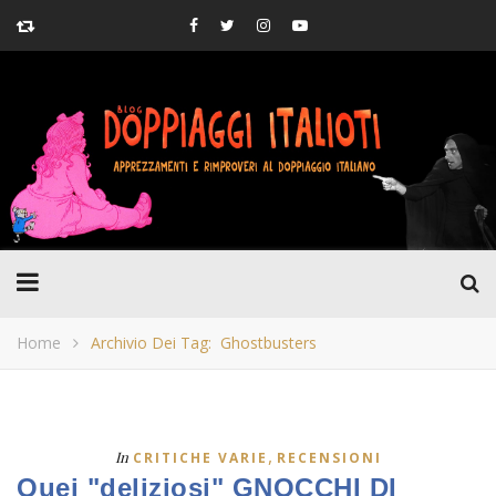
Home
Archivio Dei Tag: Ghostbusters
,
In
CRITICHE VARIE
RECENSIONI
Quei "deliziosi" GNOCCHI DI