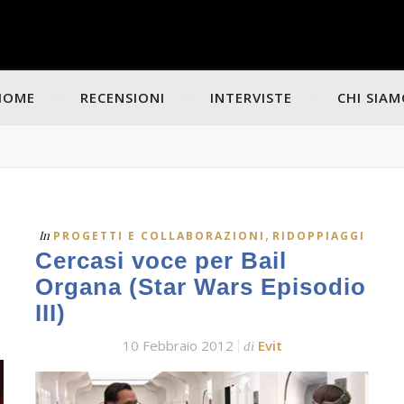
HOME
RECENSIONI
INTERVISTE
CHI SIA
,
In
PROGETTI E COLLABORAZIONI
RIDOPPIAGGI
Cercasi voce per Bail
Organa (Star Wars Episodio
III)
10 Febbraio 2012
Evit
di