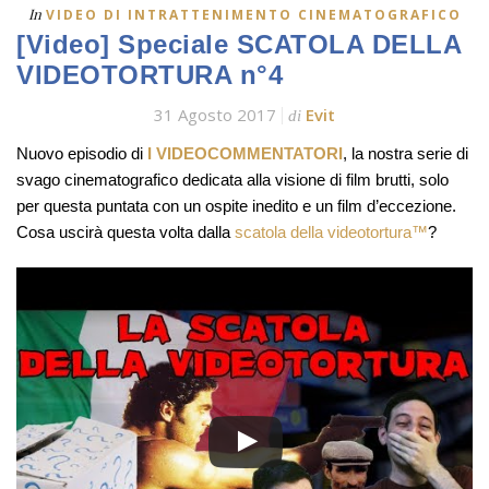
In
VIDEO DI INTRATTENIMENTO CINEMATOGRAFICO
[Video] Speciale SCATOLA DELLA
VIDEOTORTURA n°4
31 Agosto 2017
Evit
di
Nuovo episodio di
I VIDEOCOMMENTATORI
, la nostra serie di
svago cinematografico dedicata alla visione di film brutti, solo
per questa puntata con un ospite inedito e un film d’eccezione.
Cosa uscirà questa volta dalla
scatola della videotortura™
?