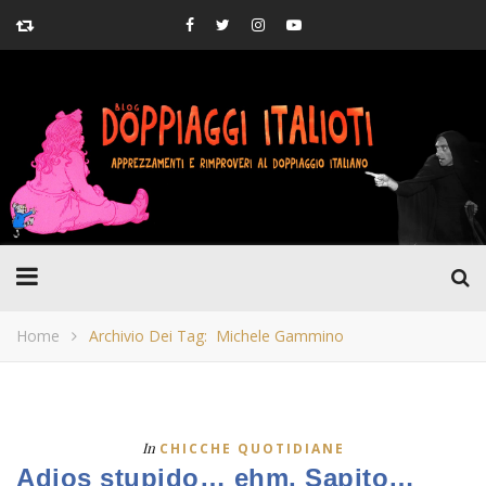
Home
Archivio Dei Tag: Michele Gammino
In
CHICCHE QUOTIDIANE
Adios stupido… ehm, Sapito…