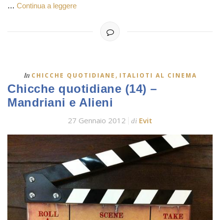
…
Continua a leggere
,
In
CHICCHE QUOTIDIANE
ITALIOTI AL CINEMA
Chicche quotidiane (14) –
Mandriani e Alieni
27 Gennaio 2012
Evit
di