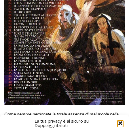
Come sempre perdonate la totale assenza di maiuscole nella
La tua privacy è al sicuro su
seconda e terza colonna. In neretto sono evidenziati i capitoli
Doppiaggi italioti
con errori.