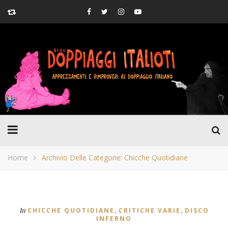
Home
Archivio Delle Categorie: Chicche Quotidiane
,
,
In
CHICCHE QUOTIDIANE
CRITICHE VARIE
DISCO
INFERNO