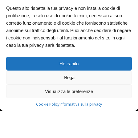
ORIGINALE
Vs.
PRIMA VERSIONE ITALIANA
Vs.
ERRATA
Questo sito rispetta la tua privacy e non installa cookie di
CORRIGE
…
Continua a leggere
profilazione, fa solo uso di cookie tecnici, necessari al suo
corretto funzionamento e di cookie che forniscono statistiche
anonime sul traffico degli utenti. Puoi anche decidere di negare
i cookie non indispensabili al funzionamento del sito, in ogni
caso la tua privacy sarà rispettata.
Ho capito
PIÙ RECENTI
ARTICOLI PIÙ VECCHI
Nega
Visualizza le preferenze
Cookie Policy
Informativa sulla privacy
Doppiaggi italioti, 2011-2025. Licenze CC-BY-NC Creative
Commons – Attribuzione – Non commerciale