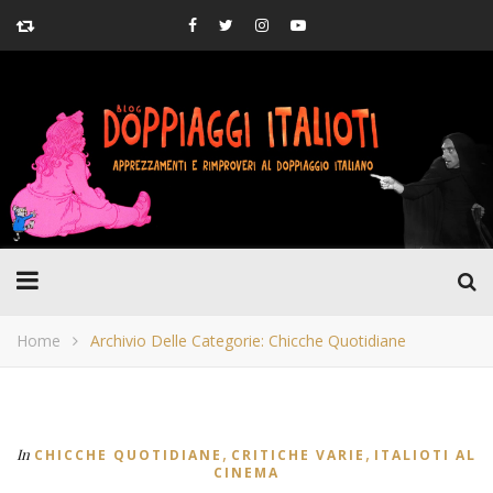
Home
Archivio Delle Categorie: Chicche Quotidiane
,
,
In
CHICCHE QUOTIDIANE
CRITICHE VARIE
ITALIOTI AL
CINEMA