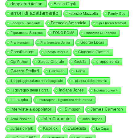
doppiatori italiani
Emilio Cigoli
errori di adattamento
Fabrizio Mazzotta
Family Guy
Ferruccio Amendola
Federico Frusciante
fi-pi-li horror festival
Figuracce a Sanremo
FONO ROMA
Francesco Di Federico
George Lucas
Frankenstein
Frankenstein Junior
Ghostbusters
Giancarlo Giannini
Ghostbusters 2
Glauco Onorato
gruppo trenta
Gigi Proietti
Godzilla
Guerre Stellari
Halloween
i Griffin
il doppiaggio italiano nei videogiochi
Il pianeta delle scimmie
Indiana Jones
Il Risveglio della Forza
Indiana Jones 4
Interceptor
Interceptor - Il guerriero della strada
interviste a doppiatori
i Simpson
James Cameron
John Carpenter
Jena Plissken
John Hughes
Kubrick
Jurassic Park
L'Esorcista
La Casa