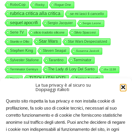
RoboCop
Rocky
Rogue One
rubrica critica alla critica
se mi lasci ti cancello
sequel apocrifi
Sergio Jacquier
Sergio Leone
Serie TV
silicio tradotto silicone
Silvio Spaccesi
Star Wars
Star Wars Despecialized
Stanlio e Ollio
Stephen King
Steven Seagal
Susanna Javicoli
Terminator
Sylvester Stallone
Tarantino
The Lady di Lory Del Santo
Terminator Genisys
thx 1138
TITOLI ITALIOTI
Tonino Accolla
Titanic
La tua privacy è al sicuro su
videocommenti
Valerio Piccolo
Willy Wonka
Doppiaggi italioti
Questo sito rispetta la tua privacy e non installa cookie di
profilazione, fa solo uso di cookie tecnici, necessari al suo
corretto funzionamento e di cookie che forniscono statistiche
anonime sul traffico degli utenti. Puoi anche decidere di negare
i cookie non indispensabili al funzionamento del sito, in ogni