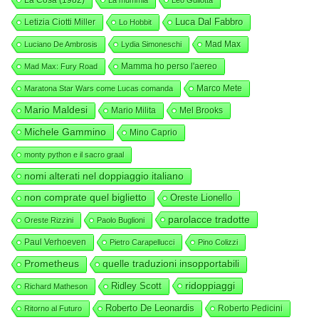
La Cosa (1982)
La mummia
Leo Gullotta
Luca Dal Fabbro
Letizia Ciotti Miller
Lo Hobbit
Mad Max
Luciano De Ambrosis
Lydia Simoneschi
Mamma ho perso l'aereo
Mad Max: Fury Road
Marco Mete
Maratona Star Wars come Lucas comanda
Mario Maldesi
Mario Milita
Mel Brooks
Michele Gammino
Mino Caprio
monty python e il sacro graal
nomi alterati nel doppiaggio italiano
non comprate quel biglietto
Oreste Lionello
parolacce tradotte
Oreste Rizzini
Paolo Buglioni
Paul Verhoeven
Pietro Carapellucci
Pino Colizzi
Prometheus
quelle traduzioni insopportabili
ridoppiaggi
Ridley Scott
Richard Matheson
Roberto De Leonardis
Roberto Pedicini
Ritorno al Futuro