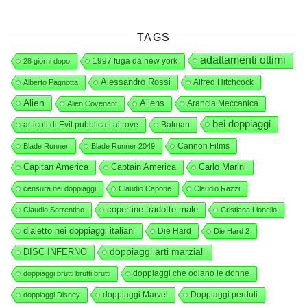
TAGS
adattamenti ottimi
1997 fuga da new york
28 giorni dopo
Alessandro Rossi
Alfred Hitchcock
Alberto Pagnotta
Alien
Aliens
Arancia Meccanica
Alien Covenant
bei doppiaggi
articoli di Evit pubblicati altrove
Batman
Cannon Films
Blade Runner
Blade Runner 2049
Capitan America
Captain America
Carlo Marini
censura nei doppiaggi
Claudio Capone
Claudio Razzi
copertine tradotte male
Claudio Sorrentino
Cristiana Lionello
dialetto nei doppiaggi italiani
Die Hard
Die Hard 2
DISC INFERNO
doppiaggi arti marziali
doppiaggi che odiano le donne
doppiaggi brutti brutti brutti
doppiaggi Marvel
Doppiaggi perduti
doppiaggi Disney