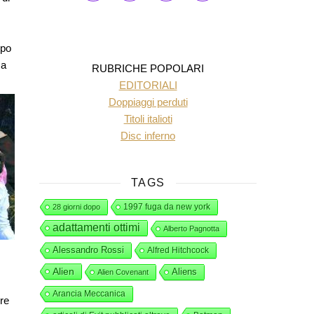
ppo
 a
RUBRICHE POPOLARI
EDITORIALI
Doppiaggi perduti
Titoli italioti
Disc inferno
TAGS
1997 fuga da new york
28 giorni dopo
adattamenti ottimi
Alberto Pagnotta
Alessandro Rossi
Alfred Hitchcock
Alien
Aliens
Alien Covenant
Arancia Meccanica
ere