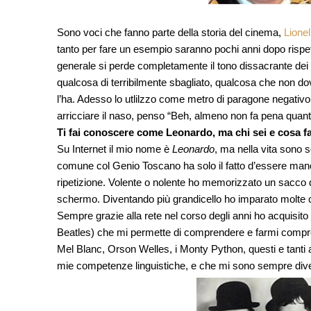
Sono voci che fanno parte della storia del cinema,
Lione
tanto per fare un esempio saranno pochi anni dopo risp
generale si perde completamente il tono dissacrante dei 
qualcosa di terribilmente sbagliato, qualcosa che non do
l’ha. Adesso lo utlilzzo come metro di paragone negativo
arricciare il naso, penso “Beh, almeno non fa pena quant
Ti fai conoscere come Leonardo, ma chi sei e cosa fai
Su Internet il mio nome è
Leonardo
, ma nella vita sono so
comune col Genio Toscano ha solo il fatto d’essere manc
ripetizione. Volente o nolente ho memorizzato un sacco d
schermo. Diventando più grandicello ho imparato molte co
Sempre grazie alla rete nel corso degli anni ho acquisit
Beatles) che mi permette di comprendere e farmi compren
Mel Blanc, Orson Welles, i Monty Python, questi e tanti alt
mie competenze linguistiche, e che mi sono sempre diver