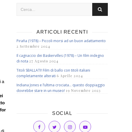
ARTICOLI RECENTI
Piraña (1978) – Piccoli morsi ad un buon adattamento
2 Settembre 2024
Il cagnaccio dei Baskervilles (1978) – Un film indegno
di nota
27 Agosto 2024
Titoli SBALLATI! Film di ballo con titoli italiani
completamente alterati
6 Aprile 2024
i a
Indiana Jones e l’ultima crociata… questo doppiaggio
dovrebbe stare in un museo!
19 Novembre 2023
ei
tto
for
SOCIAL
 di