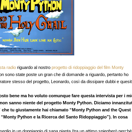
ista radio
riguardo al nostro
progetto di ridoppiaggio del film Monty
e non sono state poste un gran che di domande a riguardo, pertanto ho
uratore stesso del progetto, Leonardo, così da dissipare dubbi e quesit
tosto bene ma ho voluto comunque fare questa intervista per i mi
ri non sanno niente del progetto Monty Python. Diciamo innanzitu
 che tu giustamente hai chiamato “Monty Python and the Quest 
e “Monty Python e la Ricerca del Santo Ridoppiaggio”). In cosa
o meglio in un doppiaggio di sana pianta (tra un attimo spiegherò perché