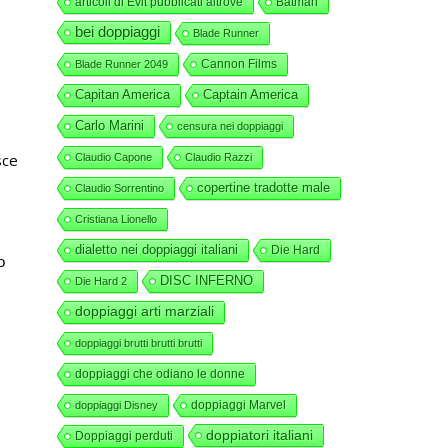
articoli di Evit pubblicati altrove
Batman
bei doppiaggi
Blade Runner
Cannon Films
Blade Runner 2049
Capitan America
Captain America
Carlo Marini
censura nei doppiaggi
sce
Claudio Capone
Claudio Razzi
copertine tradotte male
Claudio Sorrentino
Cristiana Lionello
dialetto nei doppiaggi italiani
Die Hard
o
DISC INFERNO
Die Hard 2
doppiaggi arti marziali
doppiaggi brutti brutti brutti
doppiaggi che odiano le donne
doppiaggi Marvel
doppiaggi Disney
doppiatori italiani
Doppiaggi perduti