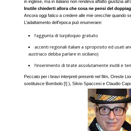
in inglese, ma in italiano non rendeva affatto giustizia al
Inutile chiederti allora che cosa ne pensi del doppia
Ancora oggi fatico a credere alle mie orecchie quando s
L’adattamento dell’epoca può enumerare:
l’aggiunta di turpiloquio gratuito
accenti regionali italiani a sproposito ed usati a
austriaco debba parlare in siciliano)
l’inserimento di tirate assolutamente inutili e t
Peccato per i bravi interpreti presenti nel film, Oreste Lion
sostituisce Bombolo [!] ), Silvio Spaccesi e Claudio Cap