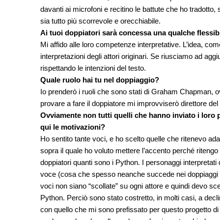
davanti ai microfoni e recitino le battute che ho tradott
sia tutto più scorrevole e orecchiabile.
Ai tuoi doppiatori sarà concessa una qualche flessibi
Mi affido alle loro competenze interpretative. L’idea, come 
interpretazioni degli attori originari. Se riusciamo ad a
rispettando le intenzioni del testo.
Quale ruolo hai tu nel doppiaggio?
Io prenderò i ruoli che sono stati di Graham Chapman, ov
provare a fare il doppiatore mi improvviserò direttore del
Ovviamente non tutti quelli che hanno inviato i loro p
qui le motivazioni?
Ho sentito tante voci, e ho scelto quelle che ritenevo ad
sopra il quale ho voluto mettere l’accento perché ritengo a
doppiatori quanti sono i Python. I personaggi interpretati d
voce (cosa che spesso neanche succede nei doppiaggi uffic
voci non siano “scollate” su ogni attore e quindi devo sce
Python. Perciò sono stato costretto, in molti casi, a decl
con quello che mi sono prefissato per questo progetto di r