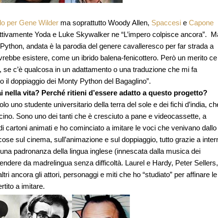
llo per Gene Wilder
ma soprattutto Woody Allen,
Spaccesi
e
Capone
ettivamente Yoda e Luke Skywalker ne “L’impero colpisce ancora”. M
Python, andata è la parodia del genere cavalleresco per far strada a
vrebbe esistere, come un ibrido balena-fenicottero. Però un merito ce
, se c’è qualcosa in un adattamento o una traduzione che mi fa
o il doppiaggio dei Monty Python del Bagaglino”.
 nella vita? Perché ritieni d’essere adatto a questo progetto?
lo uno studente universitario della terra del sole e dei fichi d’india, ch
ino. Sono uno dei tanti che è cresciuto a pane e videocassette, a
i cartoni animati e ho cominciato a imitare le voci che venivano dallo
se sul cinema, sull’animazione e sul doppiaggio, tutto grazie a inter
o una padronanza della lingua inglese (innescata dalla musica dei
dere da madrelingua senza difficoltà. Laurel e Hardy, Peter Sellers,
ri ancora gli attori, personaggi e miti che ho “studiato” per affinare le
tito a imitare.