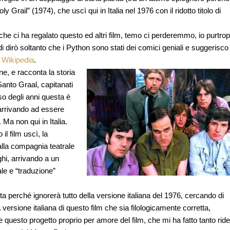
Grail” (1974), che uscì qui in Italia nel 1976 con il ridotto titolo di
che ci ha regalato questo ed altri film, temo ci perderemmo, io purtro
 dirò soltanto che i Python sono stati dei comici geniali e suggerisco
u
Wikipedia
.
ne, e racconta la storia
Santo Graal, capitanati
o degli anni questa è
 arrivando ad essere
 Ma non qui in Italia.
l film uscì, la
 alla compagnia teatrale
hi, arrivando a un
ale e “traduzione”
ta perché ignorerà tutto della versione italiana del 1976, cercando di
a versione italiana di questo film che sia filologicamente corretta,
re questo progetto proprio per amore del film, che mi ha fatto tanto rid