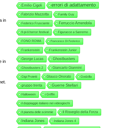
errori di adattamento
Emilio Cigoli
Fabrizio Mazzotta
Family Guy
a in
Ferruccio Amendola
Federico Frusciante
fi-pi-li horror festival
Figuracce a Sanremo
FONO ROMA
Francesco Di Federico
Frankenstein
Frankenstein Junior
George Lucas
Ghostbusters
e in
Giancarlo Giannini
Ghostbusters 2
Glauco Onorato
Gigi Proietti
Godzilla
net.
Guerre Stellari
gruppo trenta
Halloween
i Griffin
il doppiaggio italiano nei videogiochi
Il Risveglio della Forza
Il pianeta delle scimmie
Indiana Jones
Indiana Jones 4