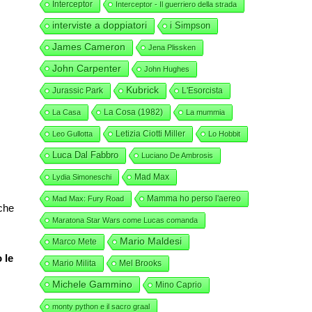
Interceptor
Interceptor - Il guerriero della strada
interviste a doppiatori
i Simpson
James Cameron
Jena Plissken
John Carpenter
John Hughes
Kubrick
Jurassic Park
L'Esorcista
La Cosa (1982)
La Casa
La mummia
Letizia Ciotti Miller
Leo Gullotta
Lo Hobbit
Luca Dal Fabbro
Luciano De Ambrosis
Mad Max
Lydia Simoneschi
Mamma ho perso l'aereo
Mad Max: Fury Road
 che
Maratona Star Wars come Lucas comanda
Mario Maldesi
Marco Mete
 le
Mario Milita
Mel Brooks
Michele Gammino
Mino Caprio
monty python e il sacro graal