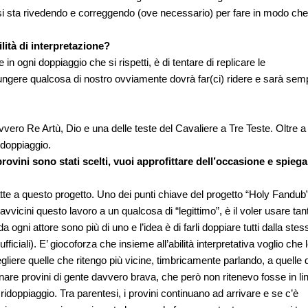
o, si sta rivedendo e correggendo (ove necessario) per fare in modo che
lità di interpretazione?
in ogni doppiaggio che si rispetti, è di tentare di replicare le
ggiungere qualcosa di nostro ovviamente dovrà far(ci) ridere e sarà sem
vero Re Artù, Dio e una delle teste del Cavaliere a Tre Teste. Oltre a
 doppiaggio.
rovini sono stati scelti, vuoi approfittare dell’occasione e spiega
atte a questo progetto. Uno dei punti chiave del progetto “Holy Fandub”
vvicini questo lavoro a un qualcosa di “legittimo”, è il voler usare tant
a ogni attore sono più di uno e l’idea è di farli doppiare tutti dalla stes
iali). E’ giocoforza che insieme all’abilità interpretativa voglio che 
gliere quelle che ritengo più vicine, timbricamente parlando, a quelle 
inare provini di gente davvero brava, che però non ritenevo fosse in li
idoppiaggio. Tra parentesi, i provini continuano ad arrivare e se c’è