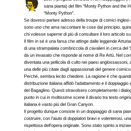
sana pianta) del film “Monty Python and the Holy 
“Monty Python”.
Se dovessi parlare adesso della troupe di comici inglesi 
sono uno che ama raccontare le cose dal principio, quindi
chi volesse saperne di più di consultare il loro articolo s
Il film in sé è una farsa che attinge dalle leggende Arturia
di una strampalata combriccola di cavalieri in cerca del 
da un invasato che risponde al nome di Re Artù. Nel cors
diventata una pellicola di culto nei paesi anglossassoni,
una delle più citate dagli appassionati del genere comico.
Perché, sembra lecito chiedere. La ragione è che quando i
distribuzione italiana affidò l’adattamento e il doppiaggio
del Bagaglino. Questi stravolsero completamente i dialog
punto in cui in moltissime scene il divario tra testo origin
italiana è vasto più del Gran Canyon.
Il progetto dunque consiste in un doppiaggio di sana pian
costruire, con l’aiuto di doppiatori bravi e volenterosi, un
rispettosa dell’opera originale. Sono stato spinto a inizia