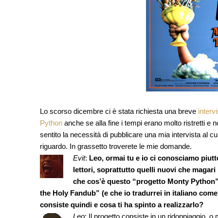
Lo scorso dicembre ci è stata richiesta una breve
interv
Python
anche se alla fine i tempi erano molto ristretti 
sentito la necessità di pubblicare una mia intervista al c
riguardo. In grassetto troverete le mie domande.
Evit
:
Leo, ormai tu e io ci conosciamo piut
lettori, soprattutto quelli nuovi che maga
che cos’è questo “progetto Monty Python”
the Holy Fandub” (e che io tradurrei in italiano com
consiste quindi e cosa ti ha spinto a realizzarlo?
Leo
: Il progetto consiste in un ridoppiaggio, 