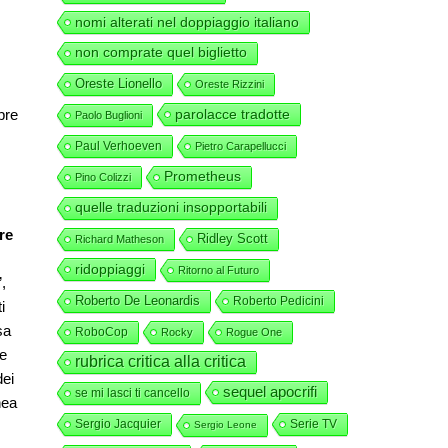
nomi alterati nel doppiaggio italiano
non comprate quel biglietto
Oreste Lionello
Oreste Rizzini
pre
parolacce tradotte
Paolo Buglioni
Paul Verhoeven
Pietro Carapellucci
Prometheus
Pino Colizzi
quelle traduzioni insopportabili
re
Ridley Scott
Richard Matheson
ridoppiaggi
Ritorno al Futuro
,
Roberto De Leonardis
Roberto Pedicini
i
sa
RoboCop
Rocky
Rogue One
le
rubrica critica alla critica
dei
sequel apocrifi
se mi lasci ti cancello
nea
Sergio Jacquier
Serie TV
Sergio Leone