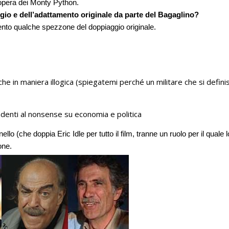
l’opera dei Monty Python.
ggio e dell’adattamento originale da parte del Bagaglino?
ento qualche spezzone del doppiaggio originale.
nche in maniera illogica (spiegatemi perché un militare che si defini
endenti al nonsense su economia e politica
ello (che doppia Eric Idle per tutto il film, tranne un ruolo per il quale l
one.