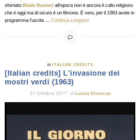
sfornato
Blade Runner
: all’epoca non è ancora il culto religioso
che è oggi ma di sicuro è un filmone. È vero, per il 1983 avete in
programma l’uscita …
Continua a leggere
In
ITALIAN CREDITS
[Italian credits] L'invasione dei
mostri verdi (1963)
27 Ottobre 2017
Lucius Etruscus
di