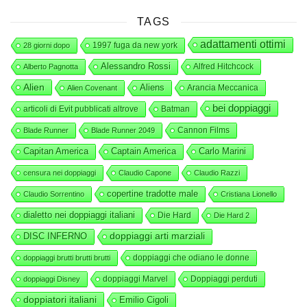
TAGS
adattamenti ottimi
1997 fuga da new york
28 giorni dopo
Alessandro Rossi
Alfred Hitchcock
Alberto Pagnotta
Alien
Aliens
Arancia Meccanica
Alien Covenant
bei doppiaggi
articoli di Evit pubblicati altrove
Batman
Cannon Films
Blade Runner
Blade Runner 2049
Capitan America
Captain America
Carlo Marini
censura nei doppiaggi
Claudio Capone
Claudio Razzi
copertine tradotte male
Claudio Sorrentino
Cristiana Lionello
dialetto nei doppiaggi italiani
Die Hard
Die Hard 2
DISC INFERNO
doppiaggi arti marziali
doppiaggi che odiano le donne
doppiaggi brutti brutti brutti
doppiaggi Marvel
Doppiaggi perduti
doppiaggi Disney
doppiatori italiani
Emilio Cigoli