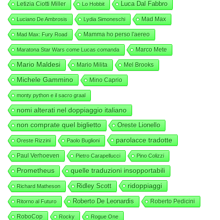
Luca Dal Fabbro
Letizia Ciotti Miller
Lo Hobbit
Mad Max
Luciano De Ambrosis
Lydia Simoneschi
Mamma ho perso l'aereo
Mad Max: Fury Road
Marco Mete
Maratona Star Wars come Lucas comanda
Mario Maldesi
Mario Milita
Mel Brooks
Michele Gammino
Mino Caprio
monty python e il sacro graal
nomi alterati nel doppiaggio italiano
non comprate quel biglietto
Oreste Lionello
parolacce tradotte
Oreste Rizzini
Paolo Buglioni
Paul Verhoeven
Pietro Carapellucci
Pino Colizzi
Prometheus
quelle traduzioni insopportabili
ridoppiaggi
Ridley Scott
Richard Matheson
Roberto De Leonardis
Roberto Pedicini
Ritorno al Futuro
RoboCop
Rocky
Rogue One