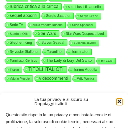
rubrica critica alla critica
se mi lasci ti cancello
sequel apocrifi
Sergio Jacquier
Sergio Leone
Serie TV
silicio tradotto silicone
Silvio Spaccesi
Star Wars
Star Wars Despecialized
Stanlio e Ollio
Stephen King
Steven Seagal
Susanna Javicoli
Terminator
Sylvester Stallone
Tarantino
The Lady di Lory Del Santo
Terminator Genisys
thx 1138
TITOLI ITALIOTI
Tonino Accolla
Titanic
videocommenti
Valerio Piccolo
Willy Wonka
La tua privacy è al sicuro su
Doppiaggi italioti
PIÙ RECENTI
ARTICOLI PIÙ VECCHI
Questo sito rispetta la tua privacy e non installa cookie di
profilazione, fa solo uso di cookie tecnici, necessari al suo