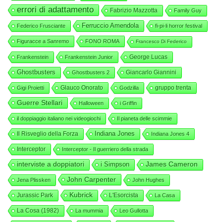
errori di adattamento
Fabrizio Mazzotta
Family Guy
Ferruccio Amendola
Federico Frusciante
fi-pi-li horror festival
Figuracce a Sanremo
FONO ROMA
Francesco Di Federico
George Lucas
Frankenstein
Frankenstein Junior
Ghostbusters
Giancarlo Giannini
Ghostbusters 2
Glauco Onorato
gruppo trenta
Gigi Proietti
Godzilla
Guerre Stellari
Halloween
i Griffin
il doppiaggio italiano nei videogiochi
Il pianeta delle scimmie
Indiana Jones
Il Risveglio della Forza
Indiana Jones 4
Interceptor
Interceptor - Il guerriero della strada
interviste a doppiatori
i Simpson
James Cameron
John Carpenter
Jena Plissken
John Hughes
Kubrick
Jurassic Park
L'Esorcista
La Casa
La Cosa (1982)
La mummia
Leo Gullotta