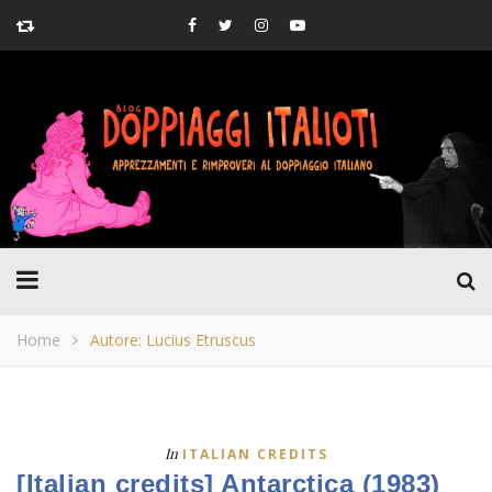
Home
Autore: Lucius Etruscus
In
ITALIAN CREDITS
[Italian credits] Antarctica (1983)