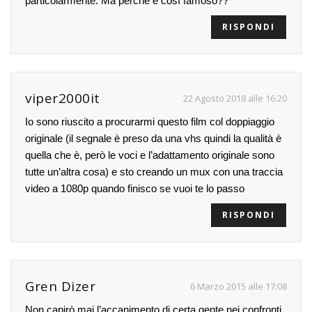
particolarmente. Ma perché è così famoso??
RISPONDI
viper2000it
22 Agosto 2018 alle 16:20
Io sono riuscito a procurarmi questo film col doppiaggio
originale (il segnale è preso da una vhs quindi la qualità è
quella che è, però le voci e l’adattamento originale sono
tutte un’altra cosa) e sto creando un mux con una traccia
video a 1080p quando finisco se vuoi te lo passo
RISPONDI
Gren Dizer
6 Marzo 2015 alle 17:08
Non capirò mai l’accanimento di certa gente nei confronti