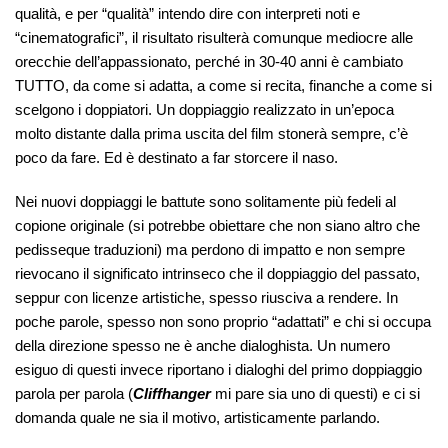
qualità, e per “qualità” intendo dire con interpreti noti e
“cinematografici”, il risultato risulterà comunque mediocre alle
orecchie dell’appassionato, perché in 30-40 anni è cambiato
TUTTO, da come si adatta, a come si recita, finanche a come si
scelgono i doppiatori. Un doppiaggio realizzato in un’epoca
molto distante dalla prima uscita del film stonerà sempre, c’è
poco da fare. Ed è destinato a far storcere il naso.
Nei nuovi doppiaggi le battute sono solitamente più fedeli al
copione originale (si potrebbe obiettare che non siano altro che
pedisseque traduzioni) ma perdono di impatto e non sempre
rievocano il significato intrinseco che il doppiaggio del passato,
seppur con licenze artistiche, spesso riusciva a rendere. In
poche parole, spesso non sono proprio “adattati” e chi si occupa
della direzione spesso ne è anche dialoghista. Un numero
esiguo di questi invece riportano i dialoghi del primo doppiaggio
parola per parola (
Cliffhanger
mi pare sia uno di questi) e ci si
domanda quale ne sia il motivo, artisticamente parlando.