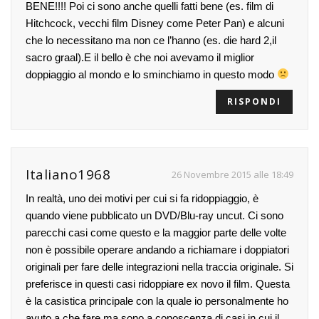
BENE!!!! Poi ci sono anche quelli fatti bene (es. film di
Hitchcock, vecchi film Disney come Peter Pan) e alcuni
che lo necessitano ma non ce l’hanno (es. die hard 2,il
sacro graal).E il bello è che noi avevamo il miglior
doppiaggio al mondo e lo sminchiamo in questo modo
RISPONDI
Italiano1968
26 Novembre 2015 alle 18:49
In realtà, uno dei motivi per cui si fa ridoppiaggio, è
quando viene pubblicato un DVD/Blu-ray uncut. Ci sono
parecchi casi come questo e la maggior parte delle volte
non è possibile operare andando a richiamare i doppiatori
originali per fare delle integrazioni nella traccia originale. Si
preferisce in questi casi ridoppiare ex novo il film. Questa
è la casistica principale con la quale io personalmente ho
avuto a che fare ma sono a conoscenza di casi in cui il