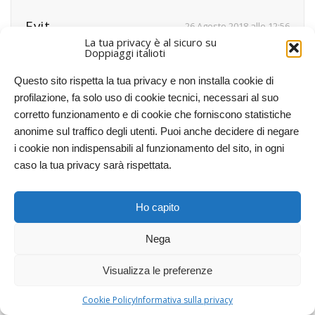
Evit
26 Agosto 2018 alle 12:56
La tua privacy è al sicuro su
Il ridoppiaggio della serie di Ghostbusters era inevitabile
Doppiaggi italioti
purtroppo, i diritti sono in mano a Mediaset (che li fece
Questo sito rispetta la tua privacy e non installa cookie di
doppiare originariamente) e non li molla perché, come
profilazione, fa solo uso di cookie tecnici, necessari al suo
fanno tante aziende, spera un giorno di tornare a
corretto funzionamento e di cookie che forniscono statistiche
possedere i diritti di distribuzione. In più ci si mette Netflix
anonime sul traffico degli utenti. Puoi anche decidere di negare
che vuole sborsare il minimo possibile e che a volte fa
i cookie non indispensabili al funzionamento del sito, in ogni
doppiare film (anche famosi) in Europa dell’est, con
caso la tua privacy sarà rispettata.
risultati comici.
La questione dei diritti sui doppiaggi è una bella gatta da
pelare, che porta molte frustrazioni per gli spettatori.
Ho capito
RISPONDI
Nega
Visualizza le preferenze
Matt
4 Gennaio 2019 alle 18:12
Cookie Policy
Informativa sulla privacy