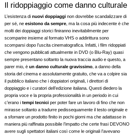
Il ridoppiaggio come danno culturale
L’esistenza di
nuovi doppiaggi
non dovrebbe scandalizzare di
per sé, ne
esistono da sempre
, ma la cosa più indecente è che
molti dei doppiaggi storici finiranno inevitabilmente per
scomparire insieme al formato VHS o addirittura sono
scomparsi dopo l’uscita cinematografica. Infatti, i film ridoppiati
che vengono pubblicati attualmente in DVD (o Blu-Ray) quasi
sempre presentano soltanto la nuova traccia audio e questo, a
parer mio, è
un danno culturale gravissimo
, a danno della
storia del cinema e assolutamente gratuito, che va a colpire sia
il pubblico italiano che i doppiatori originali, i direttori di
doppiaggio e i curatori dell’edizione italiana. Questi diedero la
propria voce e la propria professionalità in un periodo in cui
c’erano i
tempi tecnici
per poter fare un lavoro di fino che non
mirasse soltanto a tradurre pedissequamente il testo originale e
a sfornare un prodotto finito in pochi giorni ma che adattasse in
maniera più raffinata possibile l’impatto che certe frasi DEVONO
avere sugli spettatori italiani così come le originali l’avevano