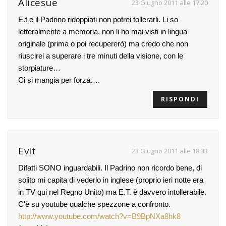
Alicesue
23 Giugno 2011 alle 17:20
E.t e il Padrino ridoppiati non potrei tollerarli. Li so
letteralmente a memoria, non li ho mai visti in lingua
originale (prima o poi recupererò) ma credo che non
riuscirei a superare i tre minuti della visione, con le
storpiature…
Ci si mangia per forza….
RISPONDI
Evit
23 Giugno 2011 alle 18:33
Difatti
SONO
inguardabili. Il Padrino non ricordo bene, di
solito mi capita di vederlo in inglese (proprio ieri notte era
in TV qui nel Regno Unito) ma E.T. è davvero intollerabile.
C'è su youtube qualche spezzone a confronto.
http://www.youtube.com/watch?v=B9BpNXa8hk8