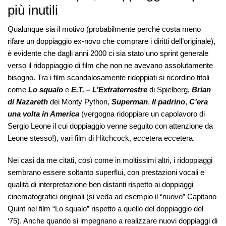
più inutili
Qualunque sia il motivo (probabilmente perché costa meno
rifare un doppiaggio ex-novo che comprare i diritti dell’originale),
è evidente che dagli anni 2000 ci sia stato uno sprint generale
verso il ridoppiaggio di film che non ne avevano assolutamente
bisogno. Tra i film scandalosamente ridoppiati si ricordino titoli
come
Lo squalo
e
E.T. – L’Extraterrestre
di Spielberg,
Brian
di Nazareth
dei Monty Python,
Superman
,
Il padrino
,
C’era
una volta in America
(vergogna ridoppiare un capolavoro di
Sergio Leone il cui doppiaggio venne seguito con attenzione da
Leone stesso!), vari film di Hitchcock, eccetera eccetera.
Nei casi da me citati, così come in moltissimi altri, i ridoppiaggi
sembrano essere soltanto superflui, con prestazioni vocali e
qualità di interpretazione ben distanti rispetto ai doppiaggi
cinematografici originali (si veda ad esempio il “nuovo” Capitano
Quint nel film “Lo squalo” rispetto a quello del doppiaggio del
‘75). Anche quando si impegnano a realizzare nuovi doppiaggi di