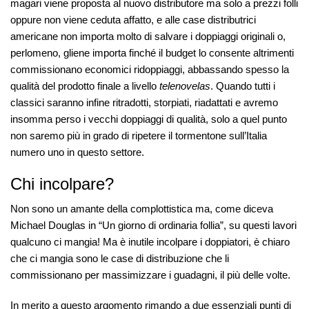
magari viene proposta al nuovo distributore ma solo a prezzi folli
oppure non viene ceduta affatto, e alle case distributrici
americane non importa molto di salvare i doppiaggi originali o,
perlomeno, gliene importa finché il budget lo consente altrimenti
commissionano economici ridoppiaggi, abbassando spesso la
qualità del prodotto finale a livello
telenovelas
. Quando tutti i
classici saranno infine ritradotti, storpiati, riadattati e avremo
insomma perso i vecchi doppiaggi di qualità, solo a quel punto
non saremo più in grado di ripetere il tormentone sull’Italia
numero uno in questo settore.
Chi incolpare?
Non sono un amante della complottistica ma, come diceva
Michael Douglas in “Un giorno di ordinaria follia”, su questi lavori
qualcuno ci mangia! Ma è inutile incolpare i doppiatori, è chiaro
che ci mangia sono le case di distribuzione che li
commissionano per massimizzare i guadagni, il più delle volte.
In merito a questo argomento rimando a due essenziali punti di