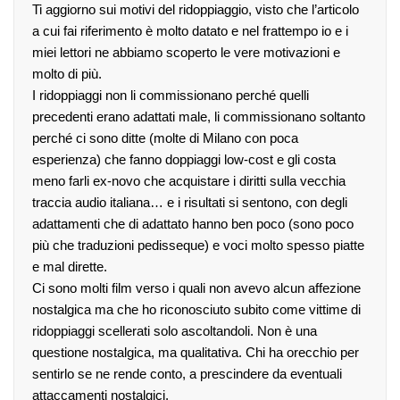
Ti aggiorno sui motivi del ridoppiaggio, visto che l’articolo
a cui fai riferimento è molto datato e nel frattempo io e i
miei lettori ne abbiamo scoperto le vere motivazioni e
molto di più.
I ridoppiaggi non li commissionano perché quelli
precedenti erano adattati male, li commissionano soltanto
perché ci sono ditte (molte di Milano con poca
esperienza) che fanno doppiaggi low-cost e gli costa
meno farli
ex-novo
che acquistare i diritti sulla vecchia
traccia audio italiana… e i risultati si sentono, con degli
adattamenti che di adattato hanno ben poco (sono poco
più che traduzioni pedisseque) e voci molto spesso piatte
e mal dirette.
Ci sono molti film verso i quali non avevo alcun affezione
nostalgica ma che ho riconosciuto subito come vittime di
ridoppiaggi scellerati solo ascoltandoli. Non è una
questione nostalgica, ma qualitativa. Chi ha orecchio per
sentirlo se ne rende conto, a prescindere da eventuali
attaccamenti nostalgici.