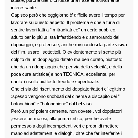
labiale, purché dietro ci fosse una frase emotivamente
interessante.
Capisco però che oggigiorno è’ difficile avere il tempo per
lavorare su questo aspetto. Il problema è che a furia di
sentire lavori fatti a ” mitragliatrice” un certo pubblico,
adulto per lo più ,si sta infastidendo e disamorando del
doppiaggio, e preferisce, anche rovinandosi la parte visiva
del film, usare i sottotitoli. O evidentemente si sente più
colpito da un doppiaggio datato ma ben curato, piuttosto
che da un ridoppiaggio che per via della velocità, e della
poca cura artistica( e non TECNICA, eccellente, per
carità ) risulta piuttosto freddo e superficiale.
Che ci sia del risentimento dei doppiatori/attori e’ legittimo
:spesso vengono snobbati dal cinema a discapito dei ”
bofonchioni” e “bofonchione” dal bel viso.
Però ,un po’ polemicamente, non dovete , voi doppiatori
,essere permalosi, alla prima critica, perché avete
permesso a degli incompetenti veri e propri di mettere
mano ad adattamenti e dialoghi, oltre che far interferire i