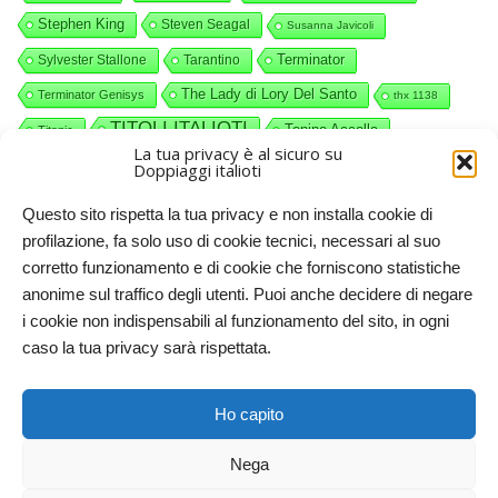
Stephen King
Steven Seagal
Susanna Javicoli
Terminator
Sylvester Stallone
Tarantino
The Lady di Lory Del Santo
Terminator Genisys
thx 1138
TITOLI ITALIOTI
Tonino Accolla
Titanic
La tua privacy è al sicuro su
videocommenti
Valerio Piccolo
Willy Wonka
Doppiaggi italioti
Questo sito rispetta la tua privacy e non installa cookie di
profilazione, fa solo uso di cookie tecnici, necessari al suo
corretto funzionamento e di cookie che forniscono statistiche
anonime sul traffico degli utenti. Puoi anche decidere di negare
i cookie non indispensabili al funzionamento del sito, in ogni
caso la tua privacy sarà rispettata.
Doppiaggi italioti, 2011-2025. Licenze CC-BY-NC Creative
Ho capito
Commons – Attribuzione – Non commerciale
Nega