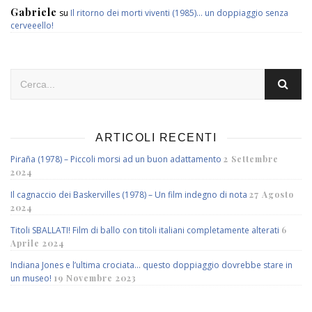
Gabriele
su
Il ritorno dei morti viventi (1985)… un doppiaggio senza
cerveeello!
ARTICOLI RECENTI
Piraña (1978) – Piccoli morsi ad un buon adattamento
2 Settembre
2024
Il cagnaccio dei Baskervilles (1978) – Un film indegno di nota
27 Agosto
2024
Titoli SBALLATI! Film di ballo con titoli italiani completamente alterati
6
Aprile 2024
Indiana Jones e l’ultima crociata… questo doppiaggio dovrebbe stare in
un museo!
19 Novembre 2023