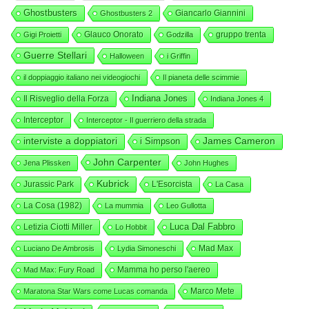
Ghostbusters
Giancarlo Giannini
Ghostbusters 2
Glauco Onorato
gruppo trenta
Gigi Proietti
Godzilla
Guerre Stellari
Halloween
i Griffin
il doppiaggio italiano nei videogiochi
Il pianeta delle scimmie
Indiana Jones
Il Risveglio della Forza
Indiana Jones 4
Interceptor
Interceptor - Il guerriero della strada
interviste a doppiatori
i Simpson
James Cameron
John Carpenter
Jena Plissken
John Hughes
Kubrick
Jurassic Park
L'Esorcista
La Casa
La Cosa (1982)
La mummia
Leo Gullotta
Luca Dal Fabbro
Letizia Ciotti Miller
Lo Hobbit
Mad Max
Luciano De Ambrosis
Lydia Simoneschi
Mamma ho perso l'aereo
Mad Max: Fury Road
Marco Mete
Maratona Star Wars come Lucas comanda