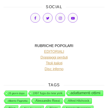
SOCIAL
RUBRICHE POPOLARI
EDITORIALI
Doppiaggi perduti
Titoli italioti
Disc inferno
TAGS
adattamenti ottimi
1997 fuga da new york
28 giorni dopo
Alessandro Rossi
Alfred Hitchcock
Alberto Pagnotta