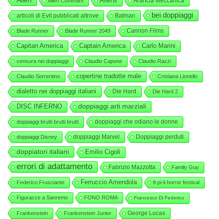
Alien
Aliens
Arancia Meccanica
Alien Covenant
bei doppiaggi
articoli di Evit pubblicati altrove
Batman
Cannon Films
Blade Runner
Blade Runner 2049
Capitan America
Captain America
Carlo Marini
censura nei doppiaggi
Claudio Capone
Claudio Razzi
copertine tradotte male
Claudio Sorrentino
Cristiana Lionello
dialetto nei doppiaggi italiani
Die Hard
Die Hard 2
DISC INFERNO
doppiaggi arti marziali
doppiaggi che odiano le donne
doppiaggi brutti brutti brutti
doppiaggi Marvel
Doppiaggi perduti
doppiaggi Disney
doppiatori italiani
Emilio Cigoli
errori di adattamento
Fabrizio Mazzotta
Family Guy
Ferruccio Amendola
Federico Frusciante
fi-pi-li horror festival
Figuracce a Sanremo
FONO ROMA
Francesco Di Federico
George Lucas
Frankenstein
Frankenstein Junior