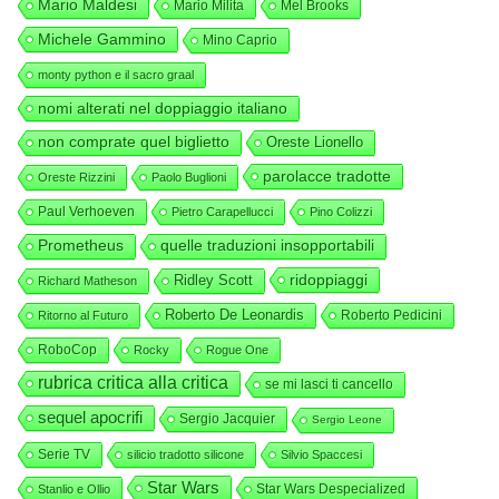
Mario Maldesi
Mario Milita
Mel Brooks
Michele Gammino
Mino Caprio
monty python e il sacro graal
nomi alterati nel doppiaggio italiano
non comprate quel biglietto
Oreste Lionello
parolacce tradotte
Oreste Rizzini
Paolo Buglioni
Paul Verhoeven
Pietro Carapellucci
Pino Colizzi
Prometheus
quelle traduzioni insopportabili
ridoppiaggi
Ridley Scott
Richard Matheson
Roberto De Leonardis
Roberto Pedicini
Ritorno al Futuro
RoboCop
Rocky
Rogue One
rubrica critica alla critica
se mi lasci ti cancello
sequel apocrifi
Sergio Jacquier
Sergio Leone
Serie TV
silicio tradotto silicone
Silvio Spaccesi
Star Wars
Star Wars Despecialized
Stanlio e Ollio