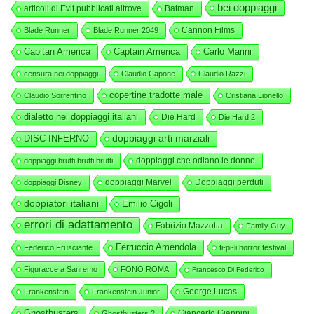
bei doppiaggi
articoli di Evit pubblicati altrove
Batman
Cannon Films
Blade Runner
Blade Runner 2049
Capitan America
Captain America
Carlo Marini
censura nei doppiaggi
Claudio Capone
Claudio Razzi
copertine tradotte male
Claudio Sorrentino
Cristiana Lionello
dialetto nei doppiaggi italiani
Die Hard
Die Hard 2
DISC INFERNO
doppiaggi arti marziali
doppiaggi che odiano le donne
doppiaggi brutti brutti brutti
doppiaggi Marvel
Doppiaggi perduti
doppiaggi Disney
doppiatori italiani
Emilio Cigoli
errori di adattamento
Fabrizio Mazzotta
Family Guy
Ferruccio Amendola
Federico Frusciante
fi-pi-li horror festival
Figuracce a Sanremo
FONO ROMA
Francesco Di Federico
George Lucas
Frankenstein
Frankenstein Junior
Ghostbusters
Giancarlo Giannini
Ghostbusters 2