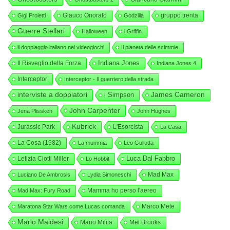
Glauco Onorato
gruppo trenta
Gigi Proietti
Godzilla
Guerre Stellari
Halloween
i Griffin
il doppiaggio italiano nei videogiochi
Il pianeta delle scimmie
Indiana Jones
Il Risveglio della Forza
Indiana Jones 4
Interceptor
Interceptor - Il guerriero della strada
interviste a doppiatori
i Simpson
James Cameron
John Carpenter
Jena Plissken
John Hughes
Kubrick
Jurassic Park
L'Esorcista
La Casa
La Cosa (1982)
La mummia
Leo Gullotta
Luca Dal Fabbro
Letizia Ciotti Miller
Lo Hobbit
Mad Max
Luciano De Ambrosis
Lydia Simoneschi
Mamma ho perso l'aereo
Mad Max: Fury Road
Marco Mete
Maratona Star Wars come Lucas comanda
Mario Maldesi
Mario Milita
Mel Brooks