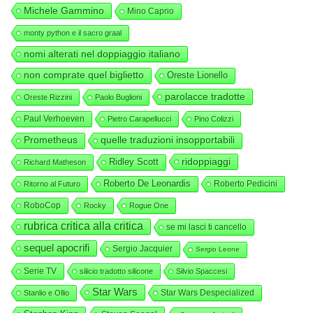
Michele Gammino
Mino Caprio
monty python e il sacro graal
nomi alterati nel doppiaggio italiano
non comprate quel biglietto
Oreste Lionello
parolacce tradotte
Oreste Rizzini
Paolo Buglioni
Paul Verhoeven
Pietro Carapellucci
Pino Colizzi
Prometheus
quelle traduzioni insopportabili
ridoppiaggi
Ridley Scott
Richard Matheson
Roberto De Leonardis
Roberto Pedicini
Ritorno al Futuro
RoboCop
Rocky
Rogue One
rubrica critica alla critica
se mi lasci ti cancello
sequel apocrifi
Sergio Jacquier
Sergio Leone
Serie TV
silicio tradotto silicone
Silvio Spaccesi
Star Wars
Star Wars Despecialized
Stanlio e Ollio