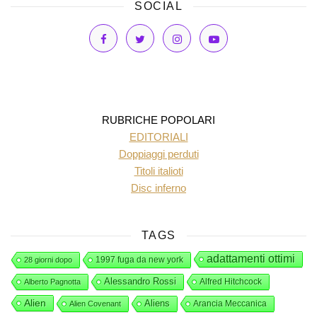
SOCIAL
RUBRICHE POPOLARI
EDITORIALI
Doppiaggi perduti
Titoli italioti
Disc inferno
TAGS
adattamenti ottimi
1997 fuga da new york
28 giorni dopo
Alessandro Rossi
Alfred Hitchcock
Alberto Pagnotta
Alien
Aliens
Arancia Meccanica
Alien Covenant