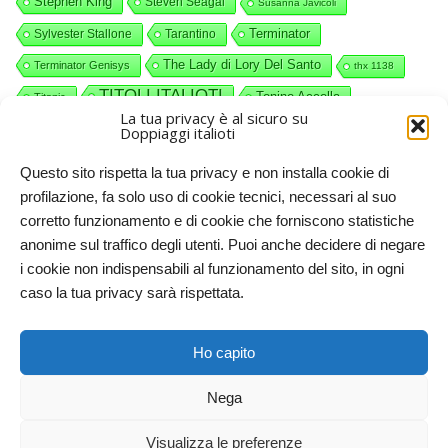
Stephen King
Steven Seagal
Susanna Javicoli
Terminator
Sylvester Stallone
Tarantino
The Lady di Lory Del Santo
Terminator Genisys
thx 1138
TITOLI ITALIOTI
Tonino Accolla
Titanic
La tua privacy è al sicuro su
videocommenti
Valerio Piccolo
Willy Wonka
Doppiaggi italioti
Questo sito rispetta la tua privacy e non installa cookie di
profilazione, fa solo uso di cookie tecnici, necessari al suo
corretto funzionamento e di cookie che forniscono statistiche
anonime sul traffico degli utenti. Puoi anche decidere di negare
i cookie non indispensabili al funzionamento del sito, in ogni
caso la tua privacy sarà rispettata.
Doppiaggi italioti, 2011-2025. Licenze CC-BY-NC Creative
Ho capito
Commons – Attribuzione – Non commerciale
Nega
RITORNA IN CIMA
Visualizza le preferenze