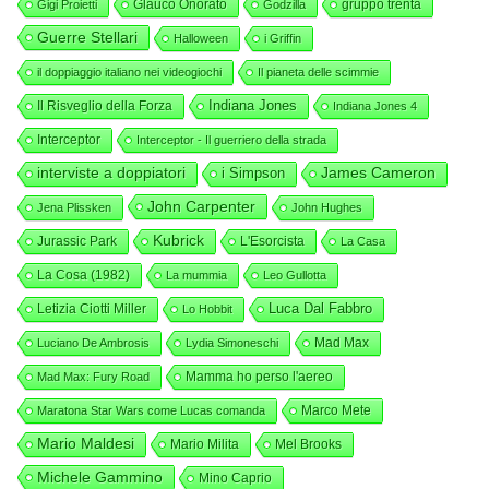
Glauco Onorato
gruppo trenta
Gigi Proietti
Godzilla
Guerre Stellari
Halloween
i Griffin
il doppiaggio italiano nei videogiochi
Il pianeta delle scimmie
Indiana Jones
Il Risveglio della Forza
Indiana Jones 4
Interceptor
Interceptor - Il guerriero della strada
interviste a doppiatori
i Simpson
James Cameron
John Carpenter
Jena Plissken
John Hughes
Kubrick
Jurassic Park
L'Esorcista
La Casa
La Cosa (1982)
La mummia
Leo Gullotta
Luca Dal Fabbro
Letizia Ciotti Miller
Lo Hobbit
Mad Max
Luciano De Ambrosis
Lydia Simoneschi
Mamma ho perso l'aereo
Mad Max: Fury Road
Marco Mete
Maratona Star Wars come Lucas comanda
Mario Maldesi
Mario Milita
Mel Brooks
Michele Gammino
Mino Caprio