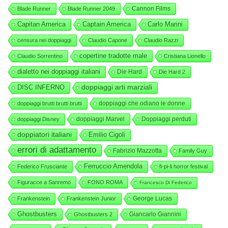
Cannon Films
Blade Runner
Blade Runner 2049
Capitan America
Captain America
Carlo Marini
censura nei doppiaggi
Claudio Capone
Claudio Razzi
copertine tradotte male
Claudio Sorrentino
Cristiana Lionello
dialetto nei doppiaggi italiani
Die Hard
Die Hard 2
DISC INFERNO
doppiaggi arti marziali
doppiaggi che odiano le donne
doppiaggi brutti brutti brutti
doppiaggi Marvel
Doppiaggi perduti
doppiaggi Disney
doppiatori italiani
Emilio Cigoli
errori di adattamento
Fabrizio Mazzotta
Family Guy
Ferruccio Amendola
Federico Frusciante
fi-pi-li horror festival
Figuracce a Sanremo
FONO ROMA
Francesco Di Federico
George Lucas
Frankenstein
Frankenstein Junior
Ghostbusters
Giancarlo Giannini
Ghostbusters 2