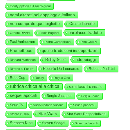
monty python e il sacro graal
nomi alterati nel doppiaggio italiano
non comprate quel biglietto
Oreste Lionello
parolacce tradotte
Oreste Rizzini
Paolo Buglioni
Paul Verhoeven
Pietro Carapellucci
Pino Colizzi
Prometheus
quelle traduzioni insopportabili
ridoppiaggi
Ridley Scott
Richard Matheson
Roberto De Leonardis
Roberto Pedicini
Ritorno al Futuro
RoboCop
Rocky
Rogue One
rubrica critica alla critica
se mi lasci ti cancello
sequel apocrifi
Sergio Jacquier
Sergio Leone
Serie TV
silicio tradotto silicone
Silvio Spaccesi
Star Wars
Star Wars Despecialized
Stanlio e Ollio
Stephen King
Steven Seagal
Susanna Javicoli