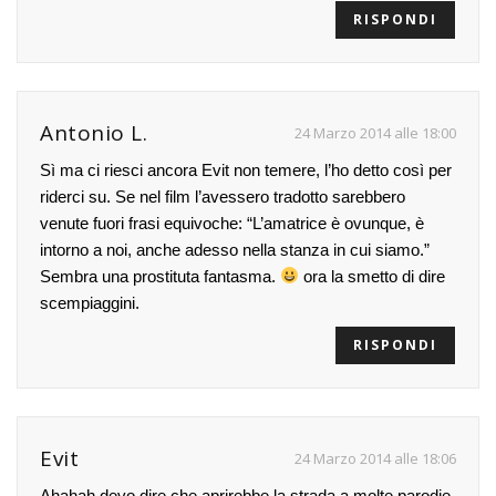
RISPONDI
Antonio L.
24 Marzo 2014 alle 18:00
Sì ma ci riesci ancora Evit non temere, l’ho detto così per
riderci su. Se nel film l’avessero tradotto sarebbero
venute fuori frasi equivoche: “L’amatrice è ovunque, è
intorno a noi, anche adesso nella stanza in cui siamo.”
Sembra una prostituta fantasma.
ora la smetto di dire
scempiaggini.
RISPONDI
Evit
24 Marzo 2014 alle 18:06
Ahahah devo dire che aprirebbe la strada a molte parodie.