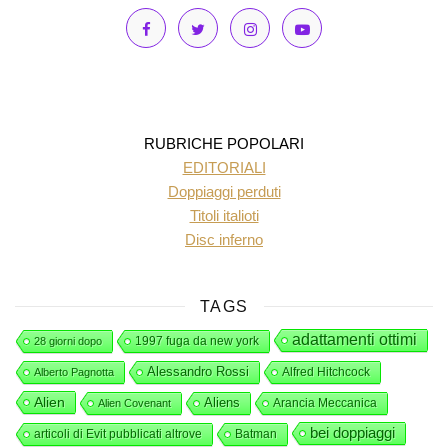
RUBRICHE POPOLARI
EDITORIALI
Doppiaggi perduti
Titoli italioti
Disc inferno
TAGS
adattamenti ottimi
1997 fuga da new york
28 giorni dopo
Alessandro Rossi
Alfred Hitchcock
Alberto Pagnotta
Alien
Aliens
Arancia Meccanica
Alien Covenant
bei doppiaggi
articoli di Evit pubblicati altrove
Batman