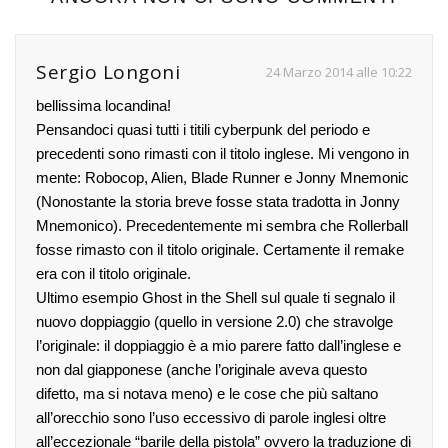
Sergio Longoni
24 Marzo 2014 alle 10:22
bellissima locandina!
Pensandoci quasi tutti i titili cyberpunk del periodo e
precedenti sono rimasti con il titolo inglese. Mi vengono in
mente: Robocop, Alien, Blade Runner e Jonny Mnemonic
(Nonostante la storia breve fosse stata tradotta in Jonny
Mnemonico). Precedentemente mi sembra che Rollerball
fosse rimasto con il titolo originale. Certamente il remake
era con il titolo originale.
Ultimo esempio Ghost in the Shell sul quale ti segnalo il
nuovo doppiaggio (quello in versione 2.0) che stravolge
l’originale: il doppiaggio è a mio parere fatto dall’inglese e
non dal giapponese (anche l’originale aveva questo
difetto, ma si notava meno) e le cose che più saltano
all’orecchio sono l’uso eccessivo di parole inglesi oltre
all’eccezionale “barile della pistola” ovvero la traduzione di