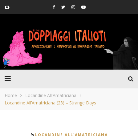
Home
Locandine All'Amatriciana
Locandine All’Amatriciana (23) – Strange Days
In
LOCANDINE ALL'AMATRICIANA