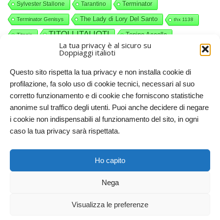
Terminator
Sylvester Stallone
Tarantino
The Lady di Lory Del Santo
Terminator Genisys
thx 1138
TITOLI ITALIOTI
Tonino Accolla
Titanic
La tua privacy è al sicuro su
videocommenti
Valerio Piccolo
Willy Wonka
Doppiaggi italioti
Questo sito rispetta la tua privacy e non installa cookie di
profilazione, fa solo uso di cookie tecnici, necessari al suo
corretto funzionamento e di cookie che forniscono statistiche
anonime sul traffico degli utenti. Puoi anche decidere di negare
i cookie non indispensabili al funzionamento del sito, in ogni
caso la tua privacy sarà rispettata.
Doppiaggi italioti, 2011-2025. Licenze CC-BY-NC Creative
Ho capito
Commons – Attribuzione – Non commerciale
Nega
RITORNA IN CIMA
Visualizza le preferenze