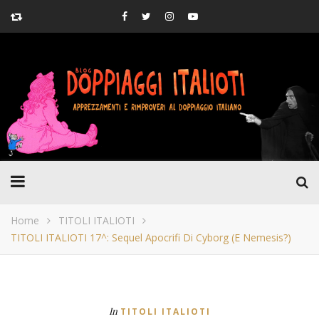
Home
TITOLI ITALIOTI
TITOLI ITALIOTI 17^: Sequel Apocrifi Di Cyborg (e Nemesis?)
In
TITOLI ITALIOTI