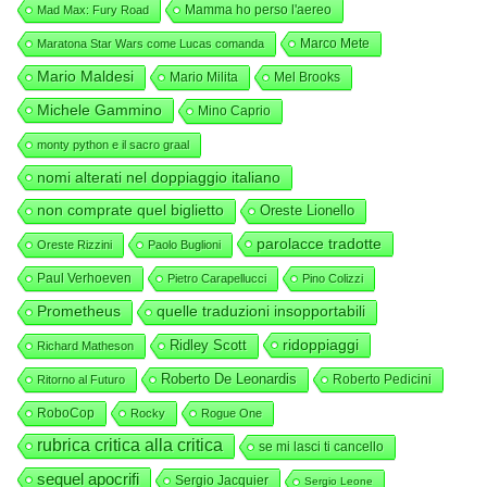
Mamma ho perso l'aereo
Mad Max: Fury Road
Marco Mete
Maratona Star Wars come Lucas comanda
Mario Maldesi
Mario Milita
Mel Brooks
Michele Gammino
Mino Caprio
monty python e il sacro graal
nomi alterati nel doppiaggio italiano
non comprate quel biglietto
Oreste Lionello
parolacce tradotte
Oreste Rizzini
Paolo Buglioni
Paul Verhoeven
Pietro Carapellucci
Pino Colizzi
Prometheus
quelle traduzioni insopportabili
ridoppiaggi
Ridley Scott
Richard Matheson
Roberto De Leonardis
Roberto Pedicini
Ritorno al Futuro
RoboCop
Rocky
Rogue One
rubrica critica alla critica
se mi lasci ti cancello
sequel apocrifi
Sergio Jacquier
Sergio Leone