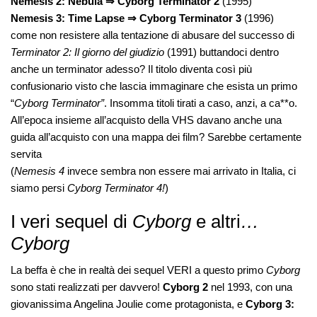
Nemesis 2: Nebula
⇒
Cyborg Terminator 2
(1995)
Nemesis 3: Time Lapse
⇒
Cyborg Terminator 3
(1996)
come non resistere alla tentazione di abusare del successo di
Terminator 2: Il giorno del giudizio
(1991) buttandoci dentro
anche un terminator adesso? Il titolo diventa così più
confusionario visto che lascia immaginare che esista un primo
“
Cyborg Terminator”
. Insomma titoli tirati a caso, anzi, a ca**o.
All’epoca insieme all’acquisto della VHS davano anche una
guida all’acquisto con una mappa dei film? Sarebbe certamente
servita
(
Nemesis 4
invece sembra non essere mai arrivato in Italia, ci
siamo persi
Cyborg Terminator 4!
)
I veri sequel di
Cyborg
e altri
…
Cyborg
La beffa è che in realtà dei sequel VERI a questo primo
Cyborg
sono stati realizzati per davvero!
Cyborg 2
nel 1993, con una
giovanissima Angelina Joulie come protagonista, e
Cyborg 3: