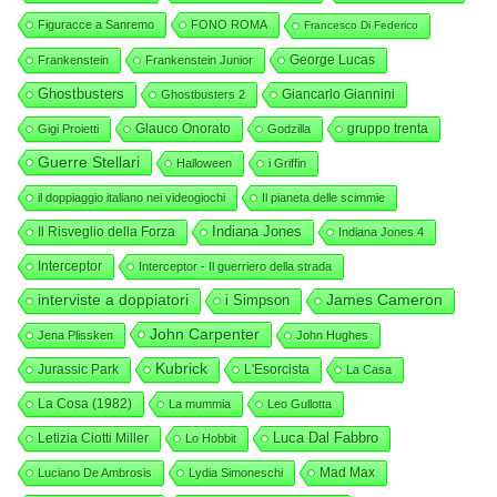
Figuracce a Sanremo
FONO ROMA
Francesco Di Federico
George Lucas
Frankenstein
Frankenstein Junior
Ghostbusters
Giancarlo Giannini
Ghostbusters 2
Glauco Onorato
gruppo trenta
Gigi Proietti
Godzilla
Guerre Stellari
Halloween
i Griffin
il doppiaggio italiano nei videogiochi
Il pianeta delle scimmie
Indiana Jones
Il Risveglio della Forza
Indiana Jones 4
Interceptor
Interceptor - Il guerriero della strada
interviste a doppiatori
i Simpson
James Cameron
John Carpenter
Jena Plissken
John Hughes
Kubrick
Jurassic Park
L'Esorcista
La Casa
La Cosa (1982)
La mummia
Leo Gullotta
Luca Dal Fabbro
Letizia Ciotti Miller
Lo Hobbit
Mad Max
Luciano De Ambrosis
Lydia Simoneschi