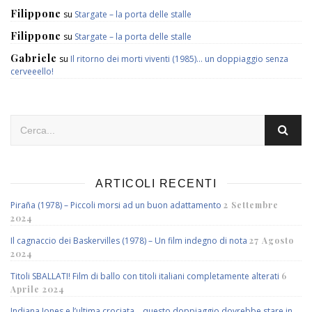
Filippone
su
Stargate – la porta delle stalle
Filippone
su
Stargate – la porta delle stalle
Gabriele
su
Il ritorno dei morti viventi (1985)… un doppiaggio senza
cerveeello!
ARTICOLI RECENTI
Piraña (1978) – Piccoli morsi ad un buon adattamento
2 Settembre
2024
Il cagnaccio dei Baskervilles (1978) – Un film indegno di nota
27 Agosto
2024
Titoli SBALLATI! Film di ballo con titoli italiani completamente alterati
6
Aprile 2024
Indiana Jones e l’ultima crociata… questo doppiaggio dovrebbe stare in