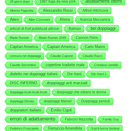
adattamenti ottimi
1997 fuga da new york
28 giorni dopo
Alessandro Rossi
Alfred Hitchcock
Alberto Pagnotta
Alien
Aliens
Arancia Meccanica
Alien Covenant
bei doppiaggi
articoli di Evit pubblicati altrove
Batman
Cannon Films
Blade Runner
Blade Runner 2049
Capitan America
Captain America
Carlo Marini
censura nei doppiaggi
Claudio Capone
Claudio Razzi
copertine tradotte male
Claudio Sorrentino
Cristiana Lionello
dialetto nei doppiaggi italiani
Die Hard
Die Hard 2
DISC INFERNO
doppiaggi arti marziali
doppiaggi che odiano le donne
doppiaggi brutti brutti brutti
doppiaggi Marvel
Doppiaggi perduti
doppiaggi Disney
doppiatori italiani
Emilio Cigoli
errori di adattamento
Fabrizio Mazzotta
Family Guy
Ferruccio Amendola
Federico Frusciante
fi-pi-li horror festival