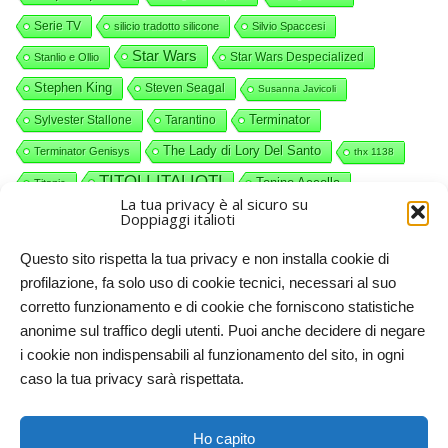
Serie TV
silicio tradotto silicone
Silvio Spaccesi
Star Wars
Star Wars Despecialized
Stanlio e Ollio
Stephen King
Steven Seagal
Susanna Javicoli
Terminator
Sylvester Stallone
Tarantino
The Lady di Lory Del Santo
Terminator Genisys
thx 1138
TITOLI ITALIOTI
Tonino Accolla
Titanic
La tua privacy è al sicuro su
videocommenti
Valerio Piccolo
Willy Wonka
Doppiaggi italioti
Questo sito rispetta la tua privacy e non installa cookie di
profilazione, fa solo uso di cookie tecnici, necessari al suo
corretto funzionamento e di cookie che forniscono statistiche
anonime sul traffico degli utenti. Puoi anche decidere di negare
i cookie non indispensabili al funzionamento del sito, in ogni
caso la tua privacy sarà rispettata.
Doppiaggi italioti, 2011-2025. Licenze CC-BY-NC Creative
Ho capito