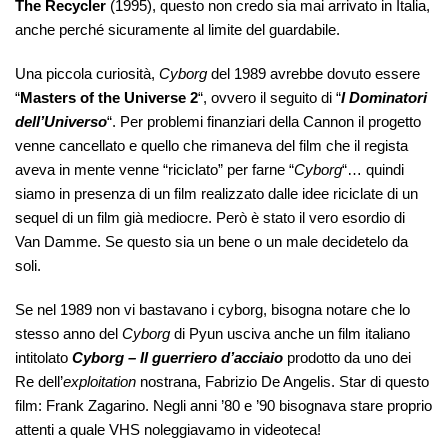
The Recycler
(1995), questo non credo sia mai arrivato in Italia,
anche perché sicuramente al limite del guardabile.
Una piccola curiosità,
Cyborg
del 1989 avrebbe dovuto essere
“
Masters of the Universe 2
“, ovvero il seguito di “
I Dominatori
dell’Universo
“. Per problemi finanziari della Cannon il progetto
venne cancellato e quello che rimaneva del film che il regista
aveva in mente venne “riciclato” per farne “
Cyborg
“… quindi
siamo in presenza di un film realizzato dalle idee riciclate di un
sequel di un film già mediocre. Però è stato il vero esordio di
Van Damme. Se questo sia un bene o un male decidetelo da
soli.
Se nel 1989 non vi bastavano i cyborg, bisogna notare che lo
stesso anno del
Cyborg
di Pyun usciva anche un film italiano
intitolato
Cyborg – Il guerriero d’acciaio
prodotto da uno dei
Re dell’
exploitation
nostrana, Fabrizio De Angelis. Star di questo
film: Frank Zagarino. Negli anni ’80 e ’90 bisognava stare proprio
attenti a quale VHS noleggiavamo in videoteca!