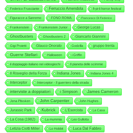
Ferruccio Amendola
Federico Frusciante
fi-pi-li horror festival
Figuracce a Sanremo
FONO ROMA
Francesco Di Federico
George Lucas
Frankenstein
Frankenstein Junior
Ghostbusters
Giancarlo Giannini
Ghostbusters 2
Glauco Onorato
gruppo trenta
Gigi Proietti
Godzilla
Guerre Stellari
Halloween
i Griffin
il doppiaggio italiano nei videogiochi
Il pianeta delle scimmie
Indiana Jones
Il Risveglio della Forza
Indiana Jones 4
Interceptor
Interceptor - Il guerriero della strada
interviste a doppiatori
i Simpson
James Cameron
John Carpenter
Jena Plissken
John Hughes
Kubrick
Jurassic Park
L'Esorcista
La Casa
La Cosa (1982)
La mummia
Leo Gullotta
Luca Dal Fabbro
Letizia Ciotti Miller
Lo Hobbit