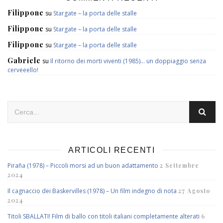
Filippone
su
Stargate – la porta delle stalle
Filippone
su
Stargate – la porta delle stalle
Filippone
su
Stargate – la porta delle stalle
Gabriele
su
Il ritorno dei morti viventi (1985)… un doppiaggio senza
cerveeello!
ARTICOLI RECENTI
Piraña (1978) – Piccoli morsi ad un buon adattamento
2 Settembre
2024
Il cagnaccio dei Baskervilles (1978) – Un film indegno di nota
27 Agosto
2024
Titoli SBALLATI! Film di ballo con titoli italiani completamente alterati
6