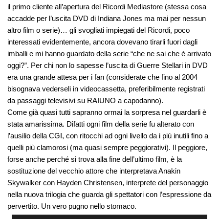
il primo cliente all’apertura del Ricordi Mediastore (stessa cosa
accadde per l’uscita DVD di Indiana Jones ma mai per nessun
altro film o serie)… gli svogliati impiegati del Ricordi, poco
interessati evidentemente, ancora dovevano tirarli fuori dagli
imballi e mi hanno guardato della serie “che ne sai che è arrivato
oggi?”. Per chi non lo sapesse l’uscita di Guerre Stellari in DVD
era una grande attesa per i fan (considerate che fino al 2004
bisognava vederseli in videocassetta, preferibilmente registrati
da passaggi televisivi su RAIUNO a capodanno).
Come già quasi tutti sapranno ormai la sorpresa nel guardarli è
stata amarissima. Difatti ogni film della serie fu alterato con
l’ausilio della CGI, con ritocchi ad ogni livello da i più inutili fino a
quelli più clamorosi (ma quasi sempre peggiorativi). Il peggiore,
forse anche perché si trova alla fine dell’ultimo film, è la
sostituzione del vecchio attore che interpretava Anakin
Skywalker con Hayden Christensen, interprete del personaggio
nella nuova trilogia che guarda gli spettatori con l’espressione da
pervertito. Un vero pugno nello stomaco.