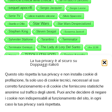
se mi lasci ti cancello
sequel apocrifi
Sergio Jacquier
Sergio Leone
Serie TV
silicio tradotto silicone
Silvio Spaccesi
Star Wars
Star Wars Despecialized
Stanlio e Ollio
Stephen King
Steven Seagal
Susanna Javicoli
Terminator
Sylvester Stallone
Tarantino
The Lady di Lory Del Santo
Terminator Genisys
thx 1138
TITOLI ITALIOTI
Tonino Accolla
Titanic
La tua privacy è al sicuro su
videocommenti
Valerio Piccolo
Willy Wonka
Doppiaggi italioti
Questo sito rispetta la tua privacy e non installa cookie di
profilazione, fa solo uso di cookie tecnici, necessari al suo
corretto funzionamento e di cookie che forniscono statistiche
anonime sul traffico degli utenti. Puoi anche decidere di negare
i cookie non indispensabili al funzionamento del sito, in ogni
caso la tua privacy sarà rispettata.