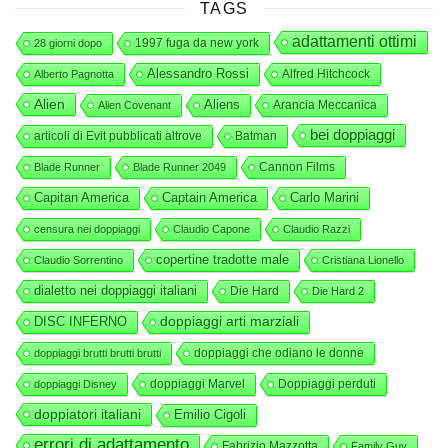
TAGS
adattamenti ottimi
1997 fuga da new york
28 giorni dopo
Alessandro Rossi
Alfred Hitchcock
Alberto Pagnotta
Alien
Aliens
Arancia Meccanica
Alien Covenant
bei doppiaggi
articoli di Evit pubblicati altrove
Batman
Cannon Films
Blade Runner
Blade Runner 2049
Capitan America
Captain America
Carlo Marini
censura nei doppiaggi
Claudio Capone
Claudio Razzi
copertine tradotte male
Claudio Sorrentino
Cristiana Lionello
dialetto nei doppiaggi italiani
Die Hard
Die Hard 2
DISC INFERNO
doppiaggi arti marziali
doppiaggi che odiano le donne
doppiaggi brutti brutti brutti
doppiaggi Marvel
Doppiaggi perduti
doppiaggi Disney
doppiatori italiani
Emilio Cigoli
errori di adattamento
Fabrizio Mazzotta
Family Guy