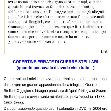
avranno mai letto e che risalgono ai primi tempi, quando
questo blog si trovava su Splinder (adesso defunto),
nell’ormai lontano 2011. Ho riaggiornato anche gli allegati
poiché le tabelle che c’erano prima erano formattate molto
male, quasi illeggibili, così le ho trasformate in immagini.
Comunque, per coloro che lessero questi articoli nel 2011
sono sicuro che vi divertirete a riscoprire scempi da tempo
dimenticati, per chi è nuovo e non le ha mai lette,
godetevele come se fossero inedite.
Evit
COPERTINE ERRATE DI GUERRE STELLARI
(quando pensavate di averle viste tutte…)
Come molti dei miei lettori avranno ormai notato da tempo, sono
da sempre un grande appassionato della trilogia di Guerre
Stellari. Oggigiorno bisogna precisare di “quale” trilogia di Guerre
Stellari si parli e ovviamente mi riferisco quella “vecchia” (1977,
1980, 1983).
Da buon
aficionado
quando uscì il cofanetto in DVD nel 2004 ero