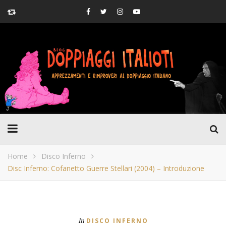
Home
Disco Inferno
Disc Inferno: Cofanetto Guerre Stellari (2004) – Introduzione
In
DISCO INFERNO