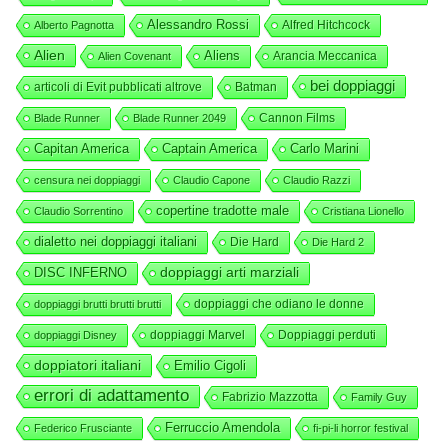
Alessandro Rossi
Alfred Hitchcock
Alberto Pagnotta
Alien
Aliens
Arancia Meccanica
Alien Covenant
bei doppiaggi
articoli di Evit pubblicati altrove
Batman
Cannon Films
Blade Runner
Blade Runner 2049
Capitan America
Captain America
Carlo Marini
censura nei doppiaggi
Claudio Capone
Claudio Razzi
copertine tradotte male
Claudio Sorrentino
Cristiana Lionello
dialetto nei doppiaggi italiani
Die Hard
Die Hard 2
DISC INFERNO
doppiaggi arti marziali
doppiaggi che odiano le donne
doppiaggi brutti brutti brutti
doppiaggi Marvel
Doppiaggi perduti
doppiaggi Disney
doppiatori italiani
Emilio Cigoli
errori di adattamento
Fabrizio Mazzotta
Family Guy
Ferruccio Amendola
Federico Frusciante
fi-pi-li horror festival