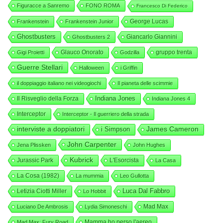
Figuracce a Sanremo
FONO ROMA
Francesco Di Federico
George Lucas
Frankenstein
Frankenstein Junior
Ghostbusters
Giancarlo Giannini
Ghostbusters 2
Glauco Onorato
gruppo trenta
Gigi Proietti
Godzilla
Guerre Stellari
Halloween
i Griffin
il doppiaggio italiano nei videogiochi
Il pianeta delle scimmie
Indiana Jones
Il Risveglio della Forza
Indiana Jones 4
Interceptor
Interceptor - Il guerriero della strada
interviste a doppiatori
i Simpson
James Cameron
John Carpenter
Jena Plissken
John Hughes
Kubrick
Jurassic Park
L'Esorcista
La Casa
La Cosa (1982)
La mummia
Leo Gullotta
Luca Dal Fabbro
Letizia Ciotti Miller
Lo Hobbit
Mad Max
Luciano De Ambrosis
Lydia Simoneschi
Mamma ho perso l'aereo
Mad Max: Fury Road