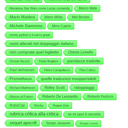
Marco Mete
Maratona Star Wars come Lucas comanda
Mario Maldesi
Mario Milita
Mel Brooks
Michele Gammino
Mino Caprio
monty python e il sacro graal
nomi alterati nel doppiaggio italiano
non comprate quel biglietto
Oreste Lionello
parolacce tradotte
Oreste Rizzini
Paolo Buglioni
Paul Verhoeven
Pietro Carapellucci
Pino Colizzi
Prometheus
quelle traduzioni insopportabili
ridoppiaggi
Ridley Scott
Richard Matheson
Roberto De Leonardis
Roberto Pedicini
Ritorno al Futuro
RoboCop
Rocky
Rogue One
rubrica critica alla critica
se mi lasci ti cancello
sequel apocrifi
Sergio Jacquier
Sergio Leone