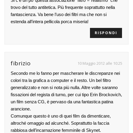
Si c’è un po’ questa associazione “filtro”=”realismo” che
trovo del tutto antitetica. Più frequente soprattutto nella
fantascienza. Va bene l’uso dei filtri ma che non si
estenda all’intera pellicola porca miseria!
RISPONDI
fibrizio
10 Maggio 2012 alle 10:25
Secondo me lo fanno per mascherare le discrepanze nei
colori tra la grafica a computer e il resto. Un bel filtro
generalizzato e non si nota più nulla. Altre volte saranno
fissazioni del regista di turno, per cui tipo Erin Brockovich,
un film senza CG, è pervaso da una fantastica patina
arancione.
Comunque questo è uno di quei film da dimenticare,
altroché omaggio ad alcunché. Soprattutto la faccia
rabbiosa dell’incarnazione femminile di Skynet.