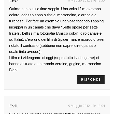
Leo
9 Maggio 2012 alle 12:55
Ottimo punto sulle tinte seppia. Una volta i film avevano
colore, adesso sono o tinti di marroncino, o arancio e
turchese. Per fare un esempio una volta facendo zapping
incappai in un canale che dava “Sette spose per sette
fratelli”, bellissima fotografia (Ansco color), giro canale e
su Italia1 c’era uno dei film di Spiderman, e ricordo di aver
notato il contrasto (sebbene non saprei dire quanta o
quale tinta avesse).
I film e i videogame di oggi (soprattutto i videogame) ci
hanno abituato a un mondo verdino, grigino, marroncino.
Blah!
RISPONDI
Evit
9 Maggio 2012 alle 13:04