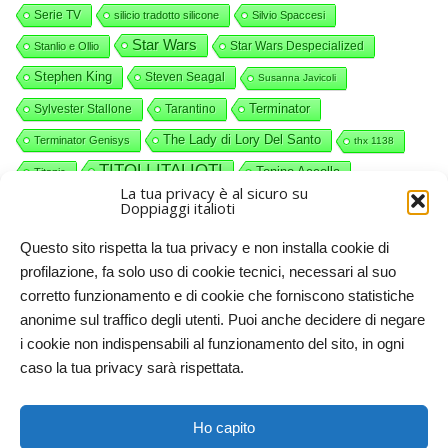
Serie TV
silicio tradotto silicone
Silvio Spaccesi
Star Wars
Star Wars Despecialized
Stanlio e Ollio
Stephen King
Steven Seagal
Susanna Javicoli
Terminator
Sylvester Stallone
Tarantino
The Lady di Lory Del Santo
Terminator Genisys
thx 1138
TITOLI ITALIOTI
Tonino Accolla
Titanic
La tua privacy è al sicuro su
videocommenti
Valerio Piccolo
Willy Wonka
Doppiaggi italioti
Questo sito rispetta la tua privacy e non installa cookie di
profilazione, fa solo uso di cookie tecnici, necessari al suo
corretto funzionamento e di cookie che forniscono statistiche
anonime sul traffico degli utenti. Puoi anche decidere di negare
i cookie non indispensabili al funzionamento del sito, in ogni
caso la tua privacy sarà rispettata.
Doppiaggi italioti, 2011-2025. Licenze CC-BY-NC Creative
Ho capito
Commons – Attribuzione – Non commerciale