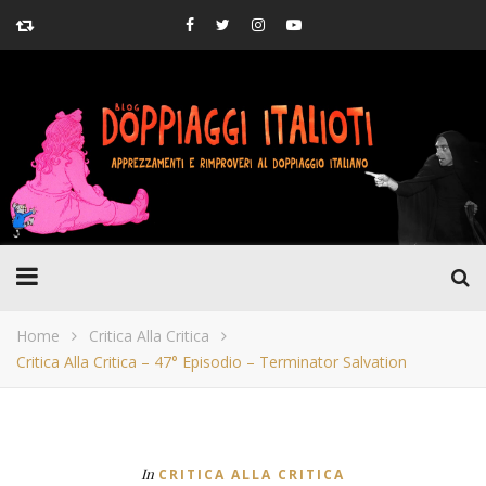
Home
Critica Alla Critica
Critica Alla Critica – 47° Episodio – Terminator Salvation
In
CRITICA ALLA CRITICA