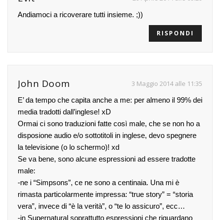
Andiamoci a ricoverare tutti insieme. ;))
RISPONDI
John Doom
3 Maggio 2014 alle 11:35
E’ da tempo che capita anche a me: per almeno il 99% dei
media tradotti dall’inglese! xD
Ormai ci sono traduzioni fatte così male, che se non ho a
disposione audio e/o sottotitoli in inglese, devo spegnere
la televisione (o lo schermo)! xd
Se va bene, sono alcune espressioni ad essere tradotte
male:
-ne i “Simpsons”, ce ne sono a centinaia. Una mi è
rimasta particolarmente impressa: “true story” = “storia
vera”, invece di “è la verità”, o “te lo assicuro”, ecc…
-in Supernatural soprattutto espressioni che riguardano