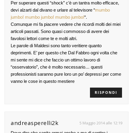
Per superare questi “shock” c’è un tantra molto efficace,
devi alzarti dal divano e urlare al televisore “
mumbo
jumbo! mumbo jumbo! mumbo jumbo!
“.
Comunque mi fa piacere vedere che ricordi molti dei miei
articoli passati. Sono quasi commosso di avere dei
favolosi lettori come te e molti altri.
Le parole di Maldesi sono tanto veritiere quanto
deprimenti. E’ per questo che Dal Fabbro ogni volta che
mi sente mi dice che faccio un ottimo lavoro di
“osservatorio”, che è molto necessario… questi
professionisti saranno pure loro un po’ depressi per come
vanno le cose in questo mestiere
RISPONDI
andreasperelli2k
5 Maggio 2014 alle 12:19
Devo dire che capita ormai anche a me di sentire i