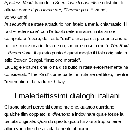
Spotless Mind
, tradurlo in
Se mi lasci ti cancello
e ridistribuirlo
altrove come
If you leave me, I’ll erase you.
E va be’,
sorvoliamo!
In secundis
se state a tradurlo non fatelo a metà, chiamatelo “
Il
raid – redenzione” con l’articolo determinativo in italiano e
completate l’opera, del resto “raid” è una parola presente anche
nel nostro dizionario. Invece no, fanno le cose a metà:
The
Raid
– Redenzione
. A questo punto è quasi meglio il titolo originale in
stile Steven Seagal, “irruzione mortale”.
La Eagle Pictures che lo ha distribuito in Italia evidentemente ha
considerato “The Raid” come parte immutabile del titolo, mentre
“redemption” da tradurre. Okay.
I maledettissimi dialoghi italiani
Ci sono alcuni pervertiti come me che, quando guardano
qualche film doppiato, si
divertono
a indovinare quale fosse la
battuta originale. Quando questo gioco funziona troppo bene
allora vuol dire che all’adattamento abbiamo