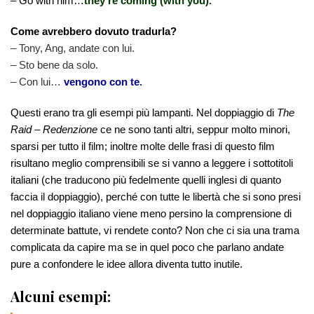
– Go with him…
they’re coming (with you)
.
Come avrebbero dovuto tradurla?
– Tony, Ang, andate con lui.
– Sto bene da solo.
– Con lui…
vengono con te
.
Questi erano tra gli esempi più lampanti. Nel doppiaggio di
The
Raid – Redenzione
ce ne sono tanti altri, seppur molto minori,
sparsi per tutto il film; inoltre molte delle frasi di questo film
risultano meglio comprensibili se si vanno a leggere i sottotitoli
italiani (che traducono più fedelmente quelli inglesi di quanto
faccia il doppiaggio), perché con tutte le libertà che si sono presi
nel doppiaggio italiano viene meno persino la comprensione di
determinate battute, vi rendete conto? Non che ci sia una trama
complicata da capire ma se in quel poco che parlano andate
pure a confondere le idee allora diventa tutto inutile.
Alcuni esempi: