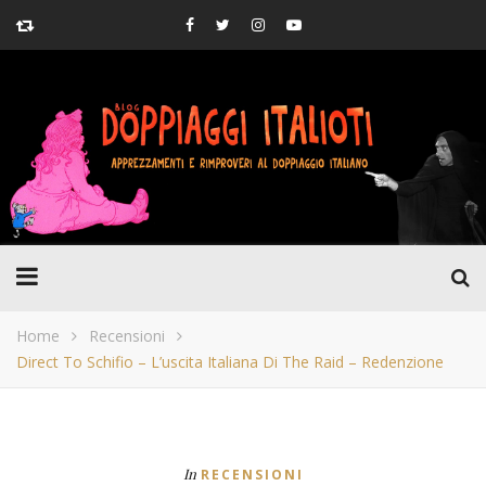
Home
Recensioni
Direct To Schifio – L’uscita Italiana Di The Raid – Redenzione
In
RECENSIONI