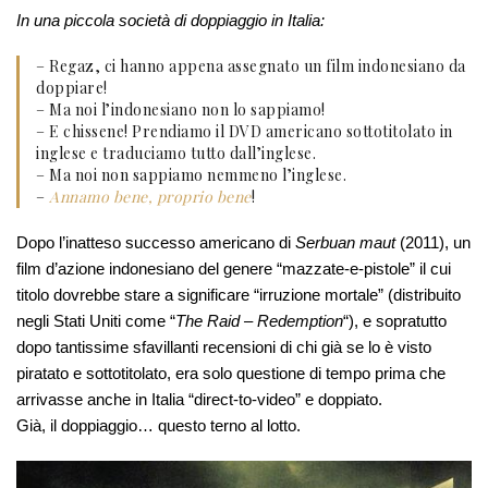
In una piccola società di doppiaggio in Italia:
– Regaz, ci hanno appena assegnato un film indonesiano da
doppiare!
– Ma noi l’indonesiano non lo sappiamo!
– E chissene! Prendiamo il DVD americano sottotitolato in
inglese e traduciamo tutto dall’inglese.
– Ma noi non sappiamo nemmeno l’inglese.
–
Annamo bene, proprio bene
!
Dopo l’inatteso successo americano di
Serbuan maut
(2011), un
film d’azione indonesiano del genere “mazzate-e-pistole” il cui
titolo dovrebbe stare a significare “irruzione mortale” (distribuito
negli Stati Uniti come “
The Raid – Redemption
“), e sopratutto
dopo tantissime sfavillanti recensioni di chi già se lo è visto
piratato e sottotitolato, era solo questione di tempo prima che
arrivasse anche in Italia “direct-to-video” e doppiato.
Già, il doppiaggio… questo terno al lotto.