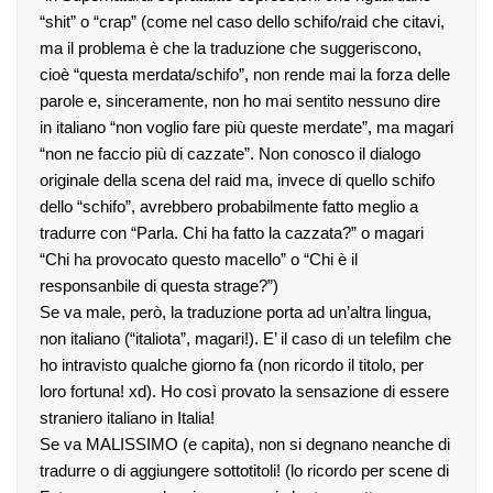
“shit” o “crap” (come nel caso dello schifo/raid che citavi,
ma il problema è che la traduzione che suggeriscono,
cioè “questa merdata/schifo”, non rende mai la forza delle
parole e, sinceramente, non ho mai sentito nessuno dire
in italiano “non voglio fare più queste merdate”, ma magari
“non ne faccio più di cazzate”. Non conosco il dialogo
originale della scena del raid ma, invece di quello schifo
dello “schifo”, avrebbero probabilmente fatto meglio a
tradurre con “Parla. Chi ha fatto la cazzata?” o magari
“Chi ha provocato questo macello” o “Chi è il
responsanbile di questa strage?”)
Se va male, però, la traduzione porta ad un’altra lingua,
non italiano (“italiota”, magari!). E’ il caso di un telefilm che
ho intravisto qualche giorno fa (non ricordo il titolo, per
loro fortuna! xd). Ho così provato la sensazione di essere
straniero italiano in Italia!
Se va MALISSIMO (e capita), non si degnano neanche di
tradurre o di aggiungere sottotitoli! (lo ricordo per scene di