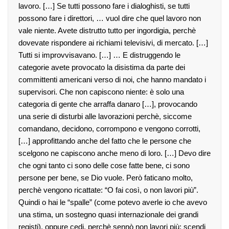
lavoro. […] Se tutti possono fare i dialoghisti, se tutti
possono fare i direttori, … vuol dire che quel lavoro non
vale niente. Avete distrutto tutto per ingordigia, perchè
dovevate rispondere ai richiami televisivi, di mercato. […]
Tutti si improvvisavano. […] … E distruggendo le
categorie avete provocato la disistima da parte dei
committenti americani verso di noi, che hanno mandato i
supervisori. Che non capiscono niente: è solo una
categoria di gente che arraffa danaro […], provocando
una serie di disturbi alle lavorazioni perchè, siccome
comandano, decidono, corrompono e vengono corrotti,
[…] approfittando anche del fatto che le persone che
scelgono ne capiscono anche meno di loro. […] Devo dire
che ogni tanto ci sono delle cose fatte bene, ci sono
persone per bene, se Dio vuole. Però faticano molto,
perchè vengono ricattate: “O fai così, o non lavori più”.
Quindi o hai le “spalle” (come potevo averle io che avevo
una stima, un sostegno quasi internazionale dei grandi
registi), oppure cedi, perchè sennò non lavori più: scendi