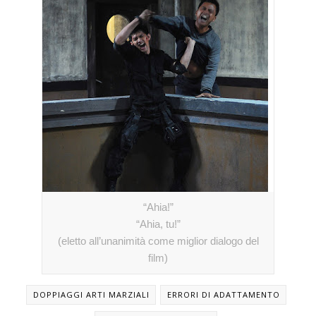
“Ahia!”
“Ahia, tu!”
(eletto all’unanimità come miglior dialogo del
film)
DOPPIAGGI ARTI MARZIALI
ERRORI DI ADATTAMENTO