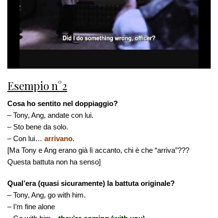
Esempio n°2
Cosa ho sentito nel doppiaggio?
– Tony, Ang, andate con lui.
– Sto bene da solo.
– Con lui…
arrivano
.
[Ma Tony e Ang erano già lì accanto, chi è che “arriva”???
Questa battuta non ha senso]
Qual’era (quasi sicuramente) la battuta originale?
– Tony, Ang, go with him.
– I’m fine alone