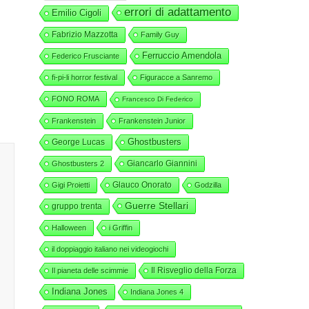
errori di adattamento
Emilio Cigoli
Fabrizio Mazzotta
Family Guy
Ferruccio Amendola
Federico Frusciante
fi-pi-li horror festival
Figuracce a Sanremo
FONO ROMA
Francesco Di Federico
Frankenstein
Frankenstein Junior
George Lucas
Ghostbusters
Giancarlo Giannini
Ghostbusters 2
Glauco Onorato
Gigi Proietti
Godzilla
Guerre Stellari
gruppo trenta
Halloween
i Griffin
il doppiaggio italiano nei videogiochi
Il Risveglio della Forza
Il pianeta delle scimmie
Indiana Jones
Indiana Jones 4