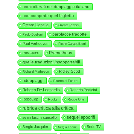
nomi alterati nel doppiaggio italiano
non comprate quel biglietto
Oreste Lionello
Oreste Rizzini
parolacce tradotte
Paolo Buglioni
Paul Verhoeven
Pietro Carapellucci
Prometheus
Pino Colizzi
quelle traduzioni insopportabili
Ridley Scott
Richard Matheson
ridoppiaggi
Ritorno al Futuro
Roberto De Leonardis
Roberto Pedicini
RoboCop
Rocky
Rogue One
rubrica critica alla critica
sequel apocrifi
se mi lasci ti cancello
Sergio Jacquier
Serie TV
Sergio Leone