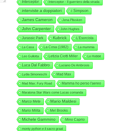
Interceptor
Interceptor - Il guerriero della strada
interviste a doppiatori
i Simpson
James Cameron
Jena Plissken
John Carpenter
John Hughes
Kubrick
Jurassic Park
L'Esorcista
La Cosa (1982)
La Casa
La mummia
Letizia Ciotti Miller
Leo Gullotta
Lo Hobbit
Luca Dal Fabbro
Luciano De Ambrosis
Mad Max
Lydia Simoneschi
Mamma ho perso l'aereo
Mad Max: Fury Road
Maratona Star Wars come Lucas comanda
Mario Maldesi
Marco Mete
Mario Milita
Mel Brooks
Michele Gammino
Mino Caprio
monty python e il sacro graal