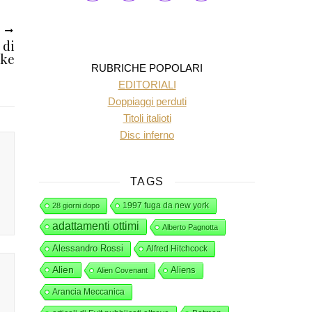
O
 di
ke
RUBRICHE POPOLARI
EDITORIALI
Doppiaggi perduti
Titoli italioti
Disc inferno
TAGS
1997 fuga da new york
28 giorni dopo
adattamenti ottimi
Alberto Pagnotta
Alessandro Rossi
Alfred Hitchcock
Alien
Aliens
Alien Covenant
Arancia Meccanica