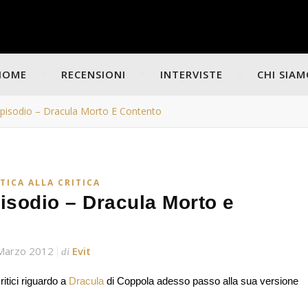
HOME
RECENSIONI
INTERVISTE
CHI SIA
° Episodio – Dracula Morto E Contento
TICA ALLA CRITICA
episodio – Dracula Morto e
Marzo 2012
Evit
di
itici riguardo a
Dracula
di Coppola adesso passo alla sua versione