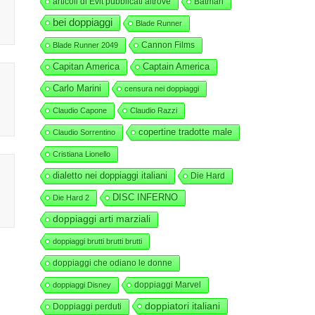
articoli di Evit pubblicati altrove
Batman
bei doppiaggi
Blade Runner
Cannon Films
Blade Runner 2049
Capitan America
Captain America
Carlo Marini
censura nei doppiaggi
Claudio Capone
Claudio Razzi
copertine tradotte male
Claudio Sorrentino
Cristiana Lionello
dialetto nei doppiaggi italiani
Die Hard
DISC INFERNO
Die Hard 2
doppiaggi arti marziali
doppiaggi brutti brutti brutti
doppiaggi che odiano le donne
doppiaggi Marvel
doppiaggi Disney
doppiatori italiani
Doppiaggi perduti