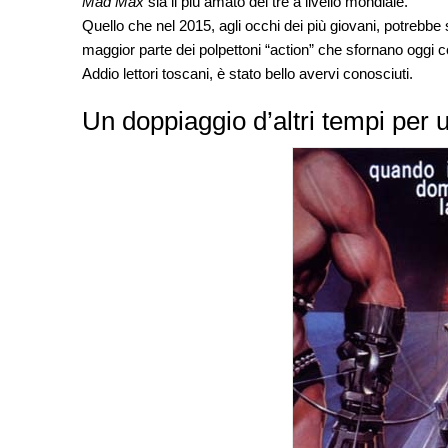
Mad Max
sia il più amato dei tre a livello mondiale.
Quello che nel 2015, agli occhi dei più giovani, potrebbe 
maggior parte dei polpettoni “action” che sfornano oggi c
Addio lettori toscani, è stato bello avervi conosciuti.
Un doppiaggio d’altri tempi per un