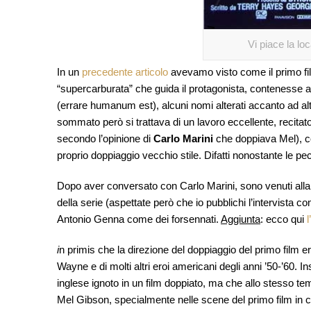
Vi piace la lo
In un
precedente articolo
avevamo visto come il primo fi
“supercarburata” che guida il protagonista, contenesse a
(
errare humanum est
), alcuni nomi alterati accanto ad a
sommato però si trattava di un lavoro eccellente, recita
secondo l’opinione di
Carlo Marini
che doppiava Mel), c
proprio doppiaggio vecchio stile. Difatti nonostante le p
Dopo aver conversato con Carlo Marini, sono venuti alla l
della serie (aspettate però che io pubblichi l’intervista 
Antonio Genna come dei forsennati.
Aggiunta
: ecco qui
l
i
n primis
che la direzione del doppiaggio del primo film 
Wayne
e di molti altri eroi americani degli anni ’50-’6
inglese ignoto in un film doppiato, ma che allo stesso te
Mel Gibson, specialmente nelle scene del primo film in 