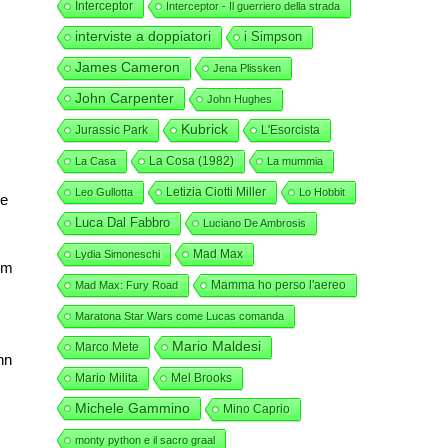
Interceptor
Interceptor - Il guerriero della strada
interviste a doppiatori
i Simpson
James Cameron
Jena Plissken
John Carpenter
John Hughes
Kubrick
Jurassic Park
L'Esorcista
La Cosa (1982)
La Casa
La mummia
Letizia Ciotti Miller
Leo Gullotta
Lo Hobbit
 e
Luca Dal Fabbro
Luciano De Ambrosis
Mad Max
Lydia Simoneschi
ilm
Mamma ho perso l'aereo
Mad Max: Fury Road
Maratona Star Wars come Lucas comanda
Mario Maldesi
Marco Mete
hn
Mario Milita
Mel Brooks
Michele Gammino
Mino Caprio
monty python e il sacro graal