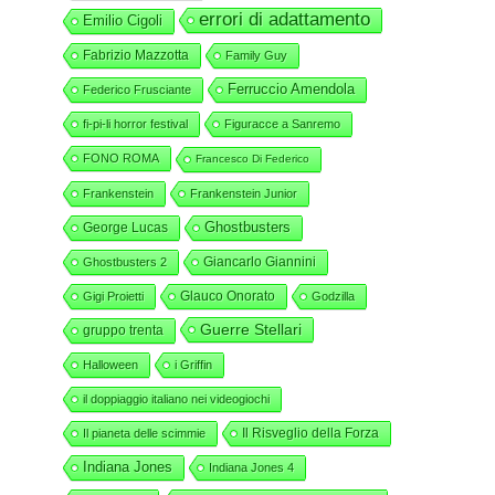
errori di adattamento
Emilio Cigoli
Fabrizio Mazzotta
Family Guy
Ferruccio Amendola
Federico Frusciante
fi-pi-li horror festival
Figuracce a Sanremo
FONO ROMA
Francesco Di Federico
Frankenstein
Frankenstein Junior
George Lucas
Ghostbusters
Giancarlo Giannini
Ghostbusters 2
Glauco Onorato
Gigi Proietti
Godzilla
Guerre Stellari
gruppo trenta
Halloween
i Griffin
il doppiaggio italiano nei videogiochi
Il Risveglio della Forza
Il pianeta delle scimmie
Indiana Jones
Indiana Jones 4