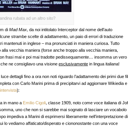
candina rubata ad un altro sito?
lm di
Mad Max
, da noi intitolato
Interceptor
dal nome dell’auto
lcune strambe scelte di adattamento, un paio di errori di traduzione
ltri mantenuti in inglese – ma pronunciati in maniera curiosa. Tutto
to alla vecchia maniera (forse anche
troppo
alla vecchia maniera,
on frasi mai e poi mai tradotte pedissequamente… insomma un vero
ecche ne consigliavo una visione
esclusivamente
in lingua italiana!
uce dettagli fino a ora non noti riguardo l’adattamento dei primi due f
completa con Carlo Marini prima di precipitarvi ad aggiornare Wikiedia e
’intervista
):
era in mano a
Emilio Cigoli
, classe 1909, noto come voce italiana di
Jo
0. Insomma, uno che non si sarebbe mai sognato di lasciare un vocabolo
mpo impediva a Marini di esprimersi liberamente nell’interpretazione di
cui lo vediamo affaticato/disperato e ciononostante con una voce