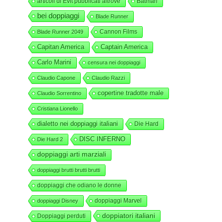
articoli di Evit pubblicati altrove
Batman
bei doppiaggi
Blade Runner
Cannon Films
Blade Runner 2049
Capitan America
Captain America
Carlo Marini
censura nei doppiaggi
Claudio Capone
Claudio Razzi
copertine tradotte male
Claudio Sorrentino
Cristiana Lionello
dialetto nei doppiaggi italiani
Die Hard
DISC INFERNO
Die Hard 2
doppiaggi arti marziali
doppiaggi brutti brutti brutti
doppiaggi che odiano le donne
doppiaggi Marvel
doppiaggi Disney
doppiatori italiani
Doppiaggi perduti