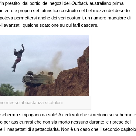
in prestito” dai portici dei negozi dell’
Outback
australiano prima
un vero e proprio set futuristico costruito nel bel mezzo del deserto
ilm), poteva permettersi anche dei veri costumi, un numero maggiore di
i avanzati, qualche scatolone su cui farli cascare.
no messo abbastanza scatoloni
 schermo si ripagano da sole! A certi voli che si vedono su schermo c
solo per assicurarsi che non sia morto nessuno durante le riprese del
elli inaspettati di spettacolarità. Non è un caso che il secondo capitolo