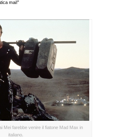
atica mai!”
i Mei farebbe venire il fiatone Mad Max in
italiano.