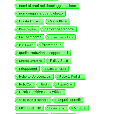
nomi alterati nel doppiaggio italiano
non comprate quel biglietto
Oreste Lionello
Oreste Rizzini
parolacce tradotte
Paolo Buglioni
Paul Verhoeven
Pietro Carapellucci
Prometheus
Pino Colizzi
quelle traduzioni insopportabili
Ridley Scott
Richard Matheson
ridoppiaggi
Ritorno al Futuro
Roberto De Leonardis
Roberto Pedicini
RoboCop
Rocky
Rogue One
rubrica critica alla critica
sequel apocrifi
se mi lasci ti cancello
Sergio Jacquier
Serie TV
Sergio Leone