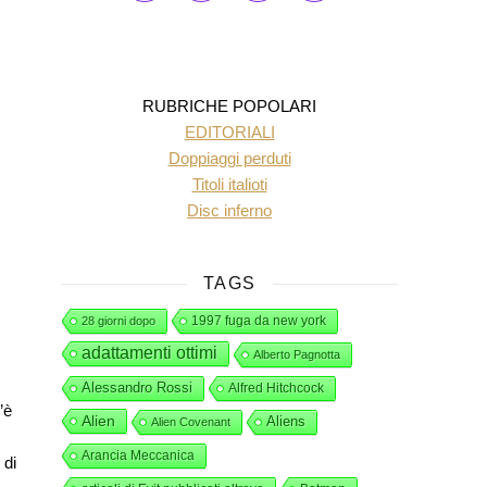
RUBRICHE POPOLARI
EDITORIALI
Doppiaggi perduti
Titoli italioti
Disc inferno
TAGS
1997 fuga da new york
28 giorni dopo
adattamenti ottimi
Alberto Pagnotta
Alessandro Rossi
Alfred Hitchcock
’è
Alien
Aliens
Alien Covenant
Arancia Meccanica
 di