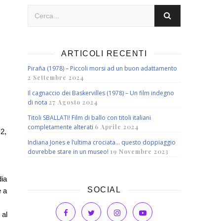
ARTICOLI RECENTI
Piraña (1978) – Piccoli morsi ad un buon adattamento
2 Settembre 2024
Il cagnaccio dei Baskervilles (1978) – Un film indegno
di nota
27 Agosto 2024
Titoli SBALLATI! Film di ballo con titoli italiani
completamente alterati
6 Aprile 2024
 2
,
Indiana Jones e l’ultima crociata… questo doppiaggio
dovrebbe stare in un museo!
19 Novembre 2023
dia
SOCIAL
e a
 al