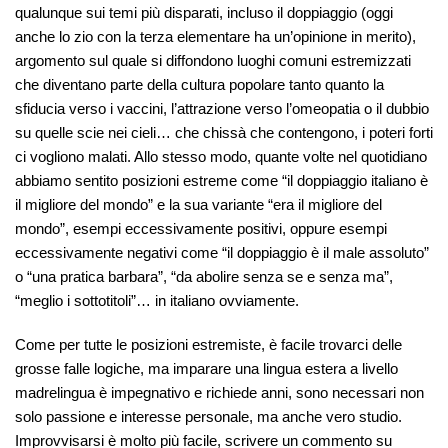
qualunque sui temi più disparati, incluso il doppiaggio (oggi
anche lo zio con la terza elementare ha un’opinione in merito),
argomento sul quale si diffondono luoghi comuni estremizzati
che diventano parte della cultura popolare tanto quanto la
sfiducia verso i vaccini, l’attrazione verso l’omeopatia o il dubbio
su quelle scie nei cieli… che chissà che contengono, i poteri forti
ci vogliono malati. Allo stesso modo, quante volte nel quotidiano
abbiamo sentito posizioni estreme come “il doppiaggio italiano è
il migliore del mondo” e la sua variante “era il migliore del
mondo”, esempi eccessivamente positivi, oppure esempi
eccessivamente negativi come “il doppiaggio è il male assoluto”
o “una pratica barbara”, “da abolire senza se e senza ma”,
“meglio i sottotitoli”… in italiano ovviamente.
Come per tutte le posizioni estremiste, è facile trovarci delle
grosse falle logiche, ma imparare una lingua estera a livello
madrelingua è impegnativo e richiede anni, sono necessari non
solo passione e interesse personale, ma anche vero studio.
Improvvisarsi è molto più facile, scrivere un commento su