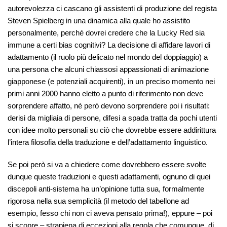
autorevolezza ci cascano gli assistenti di produzione del regista
Steven Spielberg in una dinamica alla quale ho assistito
personalmente, perché dovrei credere che la Lucky Red sia
immune a certi bias cognitivi? La decisione di affidare lavori di
adattamento (il ruolo più delicato nel mondo del doppiaggio) a
una persona che alcuni chiassosi appassionati di animazione
giapponese (e potenziali acquirenti), in un preciso momento nei
primi anni 2000 hanno eletto a punto di riferimento non deve
sorprendere affatto, né però devono sorprendere poi i risultati:
derisi da migliaia di persone, difesi a spada tratta da pochi utenti
con idee molto personali su ciò che dovrebbe essere addirittura
l’intera filosofia della traduzione e dell’adattamento linguistico.
Se poi però si va a chiedere come dovrebbero essere svolte
dunque queste traduzioni e questi adattamenti, ognuno di quei
discepoli anti-sistema ha un’opinione tutta sua, formalmente
rigorosa nella sua semplicità (il metodo del tabellone ad
esempio, fesso chi non ci aveva pensato prima!), eppure – poi
si scopre – strapiena di eccezioni alla regola che comunque, di