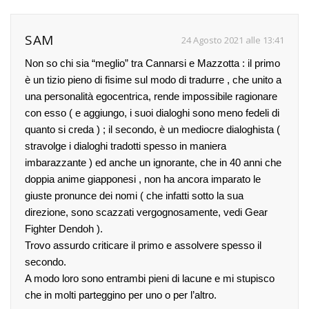
SAM
24 Agosto 2021 alle 13:41
Non so chi sia “meglio” tra Cannarsi e Mazzotta : il primo
è un tizio pieno di fisime sul modo di tradurre , che unito a
una personalità egocentrica, rende impossibile ragionare
con esso ( e aggiungo, i suoi dialoghi sono meno fedeli di
quanto si creda ) ; il secondo, è un mediocre dialoghista (
stravolge i dialoghi tradotti spesso in maniera
imbarazzante ) ed anche un ignorante, che in 40 anni che
doppia anime giapponesi , non ha ancora imparato le
giuste pronunce dei nomi ( che infatti sotto la sua
direzione, sono scazzati vergognosamente, vedi Gear
Fighter Dendoh ).
Trovo assurdo criticare il primo e assolvere spesso il
secondo.
A modo loro sono entrambi pieni di lacune e mi stupisco
che in molti parteggino per uno o per l’altro.