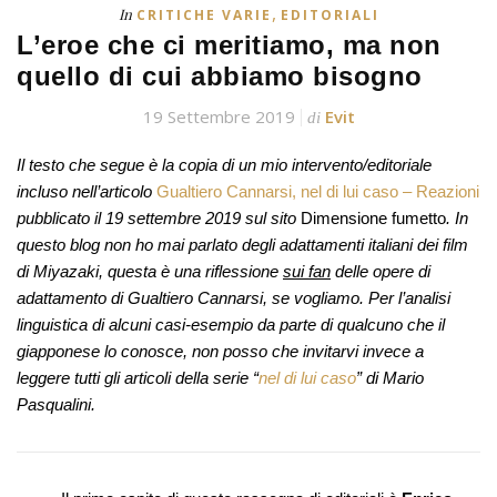
,
In
CRITICHE VARIE
EDITORIALI
L’eroe che ci meritiamo, ma non
quello di cui abbiamo bisogno
19 Settembre 2019
Evit
di
Il testo che segue è la copia di un mio intervento/editoriale
incluso
nell’articolo
Gualtiero Cannarsi, nel di lui caso – Reazioni
pubblicato il 19 settembre 2019 sul sito
Dimensione fumetto
. In
questo blog non ho mai parlato degli adattamenti italiani dei film
di Miyazaki, questa è una riflessione
sui fan
delle opere di
adattamento di Gualtiero Cannarsi, se vogliamo. Per l’analisi
linguistica di alcuni casi-esempio da parte di qualcuno che il
giapponese lo conosce, non posso che invitarvi invece a
leggere tutti gli articoli della serie “
nel di lui caso
” di Mario
Pasqualini
.