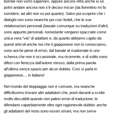
bombe non vorrò saperne», oppure ancora «Ma anche io se
potrò andare ancora non s’è deciso mica» (da fiorentino mi fa
sorridere, ad altri non so poi quanto). Salvo poi scoprire che i
dialoghi non sono neanche poi così fedeli, che le sue
rielaborazioni personali (basate comunque su traduzioni d’altri)
sono appunto personali, nonostante vengano spacciate come
unica vera “via” di adattare e, da quanto abbiamo capito da
questi articoli anche noi che il giapponese non lo conosciamo,
sono anche piene di errori, dal banale al madornale in uno
schema che non è occasionale, ma ricorrente, e di solito sono
difesi con fierezza dall’autore stesso, dalla prima parola
all’ultima senza spazio per alcun dubbio. Così si parla in
giapponese… in italiano!
Nel mondo del doppiaggio non è comune, ma neanche
difficilissimo trovare altri adattatori che, posti davanti a scelte
molto discutibili quando non palesi errori di traduzione, le
difendano caparbiamente oltre ogni ragionevole dubbio: anche
gli adattatori del resto sono esseri umani, ma non serve