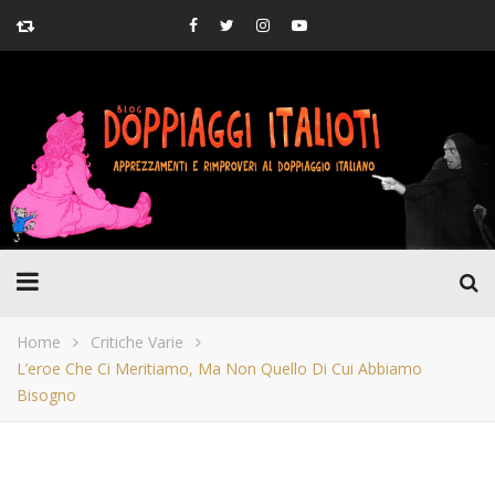
Home
Critiche Varie
L’eroe Che Ci Meritiamo, Ma Non Quello Di Cui Abbiamo
Bisogno