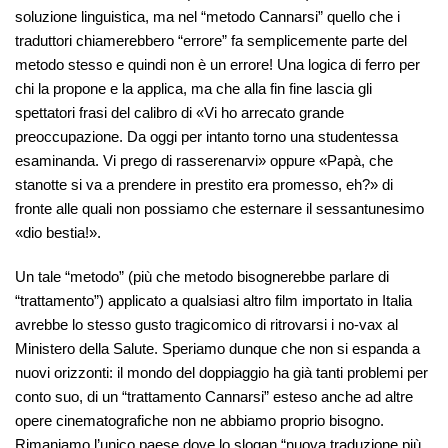
soluzione linguistica, ma nel “metodo Cannarsi” quello che i
traduttori chiamerebbero “errore” fa semplicemente parte del
metodo stesso e quindi non è un errore! Una logica di ferro per
chi la propone e la applica, ma che alla fin fine lascia gli
spettatori frasi del calibro di «Vi ho arrecato grande
preoccupazione. Da oggi per intanto torno una studentessa
esaminanda. Vi prego di rasserenarvi» oppure «Papà, che
stanotte si va a prendere in prestito era promesso, eh?» di
fronte alle quali non possiamo che esternare il sessantunesimo
«dio bestia!».
Un tale “metodo” (più che metodo bisognerebbe parlare di
“trattamento”) applicato a qualsiasi altro film importato in Italia
avrebbe lo stesso gusto tragicomico di ritrovarsi i no-vax al
Ministero della Salute. Speriamo dunque che non si espanda a
nuovi orizzonti: il mondo del doppiaggio ha già tanti problemi per
conto suo, di un “trattamento Cannarsi” esteso anche ad altre
opere cinematografiche non ne abbiamo proprio bisogno.
Rimaniamo l’unico paese dove lo slogan “nuova traduzione più