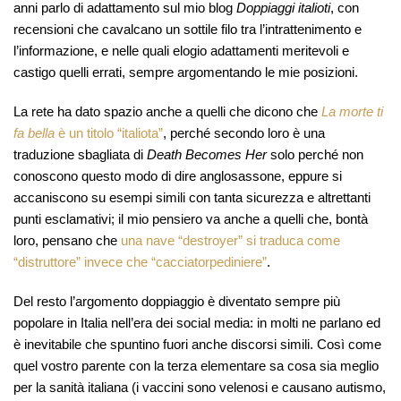
anni parlo di adattamento sul mio blog
Doppiaggi italioti
, con
recensioni che cavalcano un sottile filo tra l’intrattenimento e
l’informazione, e nelle quali elogio adattamenti meritevoli e
castigo quelli errati, sempre argomentando le mie posizioni.
La rete ha dato spazio anche a quelli che dicono che
La morte ti
fa bella
è un titolo “italiota”
, perché secondo loro è una
traduzione sbagliata di
Death Becomes Her
solo perché non
conoscono questo modo di dire anglosassone, eppure si
accaniscono su esempi simili con tanta sicurezza e altrettanti
punti esclamativi; il mio pensiero va anche a quelli che, bontà
loro, pensano che
una nave “destroyer” si traduca come
“distruttore” invece che “cacciatorpediniere”
.
Del resto l’argomento doppiaggio è diventato sempre più
popolare in Italia nell’era dei social media: in molti ne parlano ed
è inevitabile che spuntino fuori anche discorsi simili. Così come
quel vostro parente con la terza elementare sa cosa sia meglio
per la sanità italiana (i vaccini sono velenosi e causano autismo,