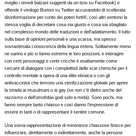
meglio i rimedi balzani suggeriti da un tizio su Facebook) e
offende il virologo Burioni su Twitter accusandolo di scellerata
disinformazione per conto dei poteri forti®, così altri sentono la
stessa voglia di decretare cosa sia giusto e cosa sia sbagliato
nel complesso mondo delle traduzioni e dell’adattamento. Il tutto
sulla base di opinioni personali e una scarsa, ma spesso
sovrastimata conoscenza della lingua estera. Solitamente meno
ne sanno e più si fanno estreme le loro posizioni, e interagire
con certi personaggi e certe cricche è esattamente come
cercare di dialogare con i complottisti delle scie chimiche per il
controllo mentale a opera di una élite ebraica o con gli
antivaccinisti che temono una sterilizzazione globale per aprire
la strada ai musulmani o ai gay (se non c’è dietro anche del
razzismo o dell’omofobia godi solo a metà). Sono pochi, ma
fanno sempre tanto chiasso e così danno l’impressione di
essere in tanti o di rappresentare il sentire comune.
Una sovra-rappresentazione di minoranze chiassose finisce per
influenzare, direttamente o indirettamente, anche la persona