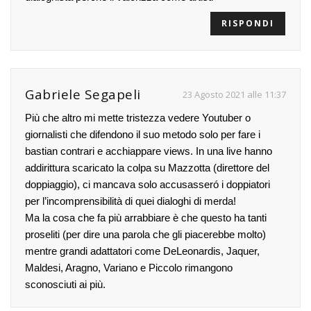
RISPONDI
Gabriele Segapeli
23 Agosto 2021 alle 11:37
Più che altro mi mette tristezza vedere Youtuber o
giornalisti che difendono il suo metodo solo per fare i
bastian contrari e acchiappare views. In una live hanno
addirittura scaricato la colpa su Mazzotta (direttore del
doppiaggio), ci mancava solo accusasseró i doppiatori
per l’incomprensibilità di quei dialoghi di merda!
Ma la cosa che fa più arrabbiare è che questo ha tanti
proseliti (per dire una parola che gli piacerebbe molto)
mentre grandi adattatori come DeLeonardis, Jaquer,
Maldesi, Aragno, Variano e Piccolo rimangono
sconosciuti ai più.