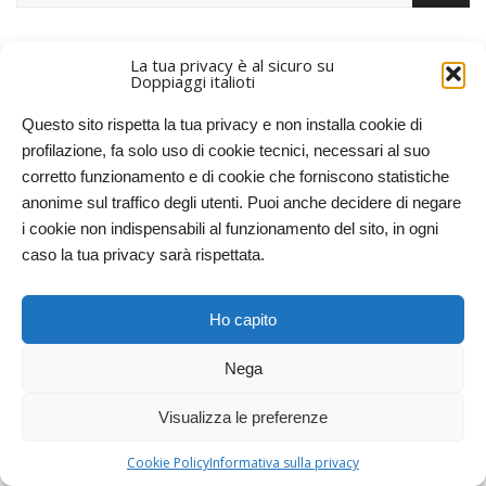
La tua privacy è al sicuro su
ARTICOLI RECENTI
Doppiaggi italioti
Piraña (1978) – Piccoli morsi ad un buon adattamento
2 Settembre
2024
Questo sito rispetta la tua privacy e non installa cookie di
profilazione, fa solo uso di cookie tecnici, necessari al suo
Il cagnaccio dei Baskervilles (1978) – Un film indegno di nota
27 Agosto
2024
corretto funzionamento e di cookie che forniscono statistiche
anonime sul traffico degli utenti. Puoi anche decidere di negare
Titoli SBALLATI! Film di ballo con titoli italiani completamente alterati
6
i cookie non indispensabili al funzionamento del sito, in ogni
Aprile 2024
caso la tua privacy sarà rispettata.
Indiana Jones e l’ultima crociata… questo doppiaggio dovrebbe stare in
un museo!
19 Novembre 2023
Ho capito
Nega
SOCIAL
Visualizza le preferenze
Cookie Policy
Informativa sulla privacy