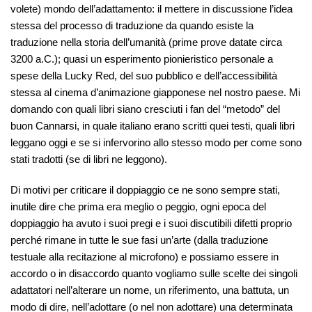
volete) mondo dell’adattamento: il mettere in discussione l’idea
stessa del processo di traduzione da quando esiste la
traduzione nella storia dell’umanità (prime prove datate circa
3200 a.C.); quasi un esperimento pionieristico personale a
spese della Lucky Red, del suo pubblico e dell’accessibilità
stessa al cinema d’animazione giapponese nel nostro paese. Mi
domando con quali libri siano cresciuti i fan del “metodo” del
buon Cannarsi, in quale italiano erano scritti quei testi, quali libri
leggano oggi e se si infervorino allo stesso modo per come sono
stati tradotti (se di libri ne leggono).
Di motivi per criticare il doppiaggio ce ne sono sempre stati,
inutile dire che prima era meglio o peggio, ogni epoca del
doppiaggio ha avuto i suoi pregi e i suoi discutibili difetti proprio
perché rimane in tutte le sue fasi un’arte (dalla traduzione
testuale alla recitazione al microfono) e possiamo essere in
accordo o in disaccordo quanto vogliamo sulle scelte dei singoli
adattatori nell’alterare un nome, un riferimento, una battuta, un
modo di dire, nell’adottare (o nel non adottare) una determinata