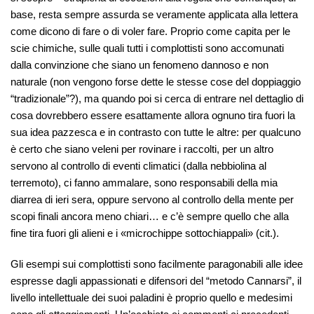
base, resta sempre assurda se veramente applicata alla lettera
come dicono di fare o di voler fare. Proprio come capita per le
scie chimiche, sulle quali tutti i complottisti sono accomunati
dalla convinzione che siano un fenomeno dannoso e non
naturale (non vengono forse dette le stesse cose del doppiaggio
“tradizionale”?), ma quando poi si cerca di entrare nel dettaglio di
cosa dovrebbero essere esattamente allora ognuno tira fuori la
sua idea pazzesca e in contrasto con tutte le altre: per qualcuno
è certo che siano veleni per rovinare i raccolti, per un altro
servono al controllo di eventi climatici (dalla nebbiolina al
terremoto), ci fanno ammalare, sono responsabili della mia
diarrea di ieri sera, oppure servono al controllo della mente per
scopi finali ancora meno chiari… e c’è sempre quello che alla
fine tira fuori gli alieni e i «microchippe sottochiappali» (cit.).
Gli esempi sui complottisti sono facilmente paragonabili alle idee
espresse dagli appassionati e difensori del “metodo Cannarsi”, il
livello intellettuale dei suoi paladini è proprio quello e medesimi