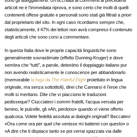
sono gli atteggiamenti. Un’occhiata ai commenti ai precedenti
articoli ne è l’immediata riprova, e sono certo che molti di quelli
contenenti offese gratuite e personali sono stati già filtrati a priori
dal proprietario del sito. In ogni caso ricordiamo sempre che,
statisticamente, il 47% dei lettori non avrà compreso il contenuto
degli articoli che sono corsi a commentare.
In questa Italia dove le proprie capacità linguistiche sono
generalmente sovrastimate (effetto Dunning-Kruger) e dove
sembra che “tutti”, a parole, detestino il doppiaggio italiano pur
non avendo realisticamente le conoscenze per abbandonarlo
(memorabile
la fuga da
The Hateful Eight
proiettato in lingua
originale, ma senza sottotitoli), direi che Cannarsi è l’eroe che
molti si meritano. Dite che vi piacciono le traduzioni
pedisseque? Ciucciatevi i sommi fratelli, l’acqua versata per
benino, le pulzelle, gli «Ah, perdono» quando vi viene offerto
qualcosa. Volete fedeltà assoluta ai dialoghi originali? Beccatevi
«Ora come ora per quel che venisse mi batterei con questo» o
«A dire che ti dispiace tanto se poi verrai spazzata via dalle