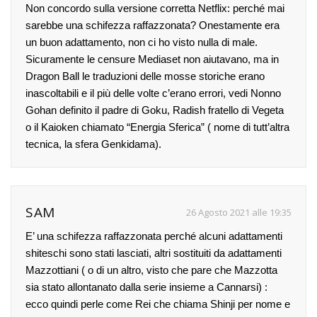
Non concordo sulla versione corretta Netflix: perché mai
sarebbe una schifezza raffazzonata? Onestamente era
un buon adattamento, non ci ho visto nulla di male.
Sicuramente le censure Mediaset non aiutavano, ma in
Dragon Ball le traduzioni delle mosse storiche erano
inascoltabili e il più delle volte c’erano errori, vedi Nonno
Gohan definito il padre di Goku, Radish fratello di Vegeta
o il Kaioken chiamato “Energia Sferica” ( nome di tutt’altra
tecnica, la sfera Genkidama).
SAM
26 Agosto 2021 alle 19:35
E’ una schifezza raffazzonata perché alcuni adattamenti
shiteschi sono stati lasciati, altri sostituiti da adattamenti
Mazzottiani ( o di un altro, visto che pare che Mazzotta
sia stato allontanato dalla serie insieme a Cannarsi) :
ecco quindi perle come Rei che chiama Shinji per nome e