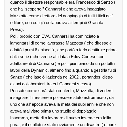
quando il direttore responsabile era Francesco di Sanzo (
che ha “scoperto ” Cannarsi e che aveva ingaggiato
Mazzotta come direttore del doppiaggio di tutti i titoli dell’
editore, con cui già collaborava ai tempi di Granata
Press).
Poi , proprio con EVA, Cannarsi ha cominciato a
lamentarsi di come lavorasse Mazzotta ( che diresse e
adattò i primi 6 episodi ) , che portò a farlo destituire prima
dalla serie ( che venne affidata a Eddy Cortese con
adattamenti di Cannarsi ) e poi , pian piano da un pò tutti i
lavori della Dynamic, almeno fino a quando a gestirla fu di
Sanzo ( che lasciò l’azienda nel 2002 , portandosi dietro
alcuni collaboratori, tra cui Cannarsi stesso).
Pensate come sarà stato contento, Mazzotta, di vedersi
insegnare il mestiere e poi essere stato estromesso , da
uno che all’ epoca aveva la metà dei suoi anni e che non
aveva mai visto prima uno studio di doppiaggio.
Insomma, metterli a lavorare di nuovo inseme era follia
pura , e il risultato è stato ovviamente un disastro ( e pure