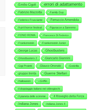
errori di adattamento
Emilio Cigoli
Fabrizio Mazzotta
Family Guy
Ferruccio Amendola
Federico Frusciante
fi-pi-li horror festival
Figuracce a Sanremo
FONO ROMA
Francesco Di Federico
Frankenstein
Frankenstein Junior
George Lucas
Ghostbusters
Giancarlo Giannini
Ghostbusters 2
Glauco Onorato
Gigi Proietti
Godzilla
Guerre Stellari
gruppo trenta
Halloween
i Griffin
il doppiaggio italiano nei videogiochi
Il Risveglio della Forza
Il pianeta delle scimmie
Indiana Jones
Indiana Jones 4