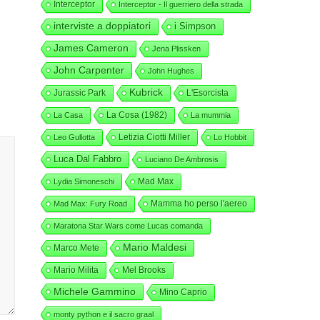
Interceptor
Interceptor - Il guerriero della strada
interviste a doppiatori
i Simpson
James Cameron
Jena Plissken
John Carpenter
John Hughes
Kubrick
Jurassic Park
L'Esorcista
La Cosa (1982)
La Casa
La mummia
Letizia Ciotti Miller
Leo Gullotta
Lo Hobbit
Luca Dal Fabbro
Luciano De Ambrosis
Mad Max
Lydia Simoneschi
Mamma ho perso l'aereo
Mad Max: Fury Road
Maratona Star Wars come Lucas comanda
Mario Maldesi
Marco Mete
Mario Milita
Mel Brooks
Michele Gammino
Mino Caprio
monty python e il sacro graal