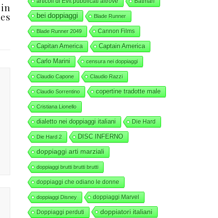
articoli di Evit pubblicati altrove
Batman
 in
nes
bei doppiaggi
Blade Runner
Cannon Films
Blade Runner 2049
Capitan America
Captain America
Carlo Marini
censura nei doppiaggi
Claudio Capone
Claudio Razzi
copertine tradotte male
Claudio Sorrentino
Cristiana Lionello
dialetto nei doppiaggi italiani
Die Hard
DISC INFERNO
Die Hard 2
doppiaggi arti marziali
doppiaggi brutti brutti brutti
doppiaggi che odiano le donne
doppiaggi Marvel
doppiaggi Disney
doppiatori italiani
Doppiaggi perduti