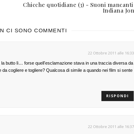
Chicche quotidiane (3) - Suoni mancanti
Indiana Jo
N CI SONO COMMENTI
22 Ottobre 2011 alle 16:33
a butto lì… forse quell'esclamazione stava in una traccia diversa da
ile da cogliere e togliere? Qualcosa di simile a quando nei film si sente
RISPONDI
22 Ottobre 2011 alle 16:37