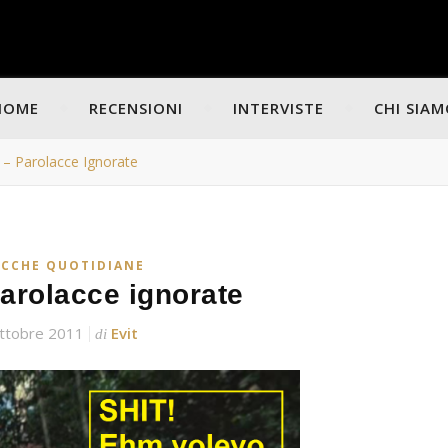
HOME
RECENSIONI
INTERVISTE
CHI SIA
 – Parolacce Ignorate
ICCHE QUOTIDIANE
Parolacce ignorate
ttobre 2011
Evit
di