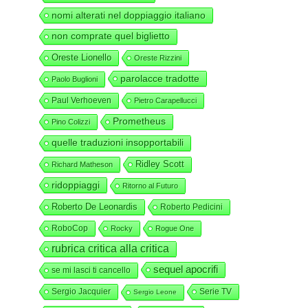
nomi alterati nel doppiaggio italiano
non comprate quel biglietto
Oreste Lionello
Oreste Rizzini
parolacce tradotte
Paolo Buglioni
Paul Verhoeven
Pietro Carapellucci
Prometheus
Pino Colizzi
quelle traduzioni insopportabili
Ridley Scott
Richard Matheson
ridoppiaggi
Ritorno al Futuro
Roberto De Leonardis
Roberto Pedicini
RoboCop
Rocky
Rogue One
rubrica critica alla critica
sequel apocrifi
se mi lasci ti cancello
Sergio Jacquier
Serie TV
Sergio Leone