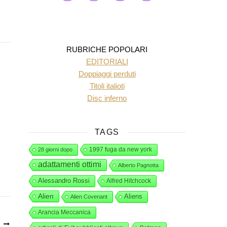
RUBRICHE POPOLARI
EDITORIALI
Doppiaggi perduti
Titoli italioti
Disc inferno
TAGS
1997 fuga da new york
28 giorni dopo
adattamenti ottimi
Alberto Pagnotta
Alessandro Rossi
Alfred Hitchcock
Alien
Aliens
Alien Covenant
Arancia Meccanica
O