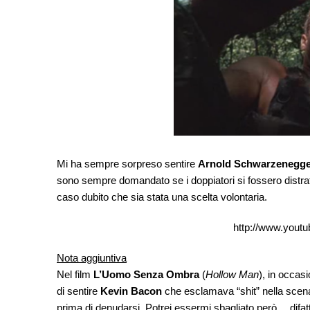
Mi ha sempre sorpreso sentire
Arnold Schwarzenegge
sono sempre domandato se i doppiatori si fossero distratt
caso dubito che sia stata una scelta volontaria.
http://www.you
Nota aggiuntiva
Nel film
L’Uomo Senza Ombra
(
Hollow Man
), in occas
di sentire
Kevin Bacon
che esclamava “shit” nella scena 
prima di denudarsi. Potrei essermi sbagliato però… difat