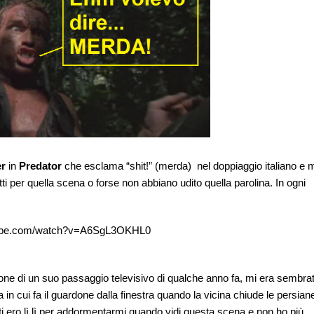
r
in
Predator
che esclama “shit!” (merda) nel doppiaggio italiano e 
i per quella scena o forse non abbiano udito quella parolina. In ogni
tube.com/watch?v=A6SgL3OKHL0
ione di un suo passaggio televisivo di qualche anno fa, mi era sembra
in cui fa il guardone dalla finestra quando la vicina chiude le persian
ti ero lì lì per addormentarmi quando vidi questa scena e non ho più