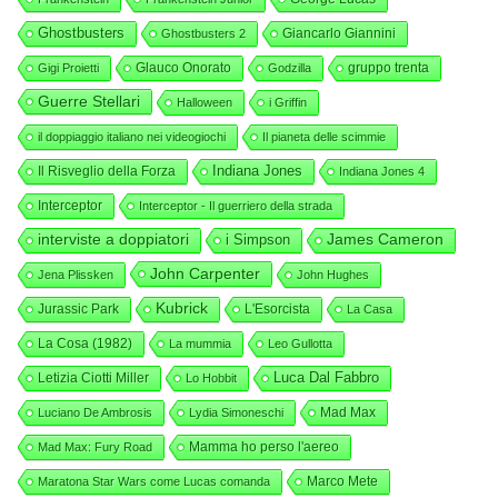
Ghostbusters
Giancarlo Giannini
Ghostbusters 2
Glauco Onorato
gruppo trenta
Gigi Proietti
Godzilla
Guerre Stellari
Halloween
i Griffin
il doppiaggio italiano nei videogiochi
Il pianeta delle scimmie
Indiana Jones
Il Risveglio della Forza
Indiana Jones 4
Interceptor
Interceptor - Il guerriero della strada
interviste a doppiatori
i Simpson
James Cameron
John Carpenter
Jena Plissken
John Hughes
Kubrick
Jurassic Park
L'Esorcista
La Casa
La Cosa (1982)
La mummia
Leo Gullotta
Luca Dal Fabbro
Letizia Ciotti Miller
Lo Hobbit
Mad Max
Luciano De Ambrosis
Lydia Simoneschi
Mamma ho perso l'aereo
Mad Max: Fury Road
Marco Mete
Maratona Star Wars come Lucas comanda