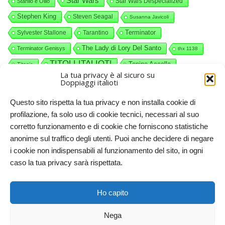
Star Wars
Star Wars Despecialized
Stanlio e Ollio
Stephen King
Steven Seagal
Susanna Javicoli
Terminator
Sylvester Stallone
Tarantino
The Lady di Lory Del Santo
Terminator Genisys
thx 1138
TITOLI ITALIOTI
Tonino Accolla
Titanic
La tua privacy è al sicuro su
videocommenti
Valerio Piccolo
Willy Wonka
Doppiaggi italioti
Questo sito rispetta la tua privacy e non installa cookie di
profilazione, fa solo uso di cookie tecnici, necessari al suo
corretto funzionamento e di cookie che forniscono statistiche
anonime sul traffico degli utenti. Puoi anche decidere di negare
i cookie non indispensabili al funzionamento del sito, in ogni
caso la tua privacy sarà rispettata.
Doppiaggi italioti, 2011-2025. Licenze CC-BY-NC Creative
Ho capito
Commons – Attribuzione – Non commerciale
Nega