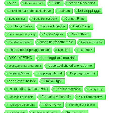
Alien
Aliens
Arancia Meccanica
Alien Covenant
bei doppiaggi
articoli di Evit pubblicati altrove
Batman
Cannon Films
Blade Runner
Blade Runner 2049
Capitan America
Captain America
Carlo Marini
censura nei doppiaggi
Claudio Capone
Claudio Razzi
copertine tradotte male
Claudio Sorrentino
Cristiana Lionello
dialetto nei doppiaggi italiani
Die Hard
Die Hard 2
DISC INFERNO
doppiaggi arti marziali
doppiaggi che odiano le donne
doppiaggi brutti brutti brutti
doppiaggi Marvel
Doppiaggi perduti
doppiaggi Disney
doppiatori italiani
Emilio Cigoli
errori di adattamento
Fabrizio Mazzotta
Family Guy
Ferruccio Amendola
Federico Frusciante
fi-pi-li horror festival
Figuracce a Sanremo
FONO ROMA
Francesco Di Federico
George Lucas
Frankenstein
Frankenstein Junior