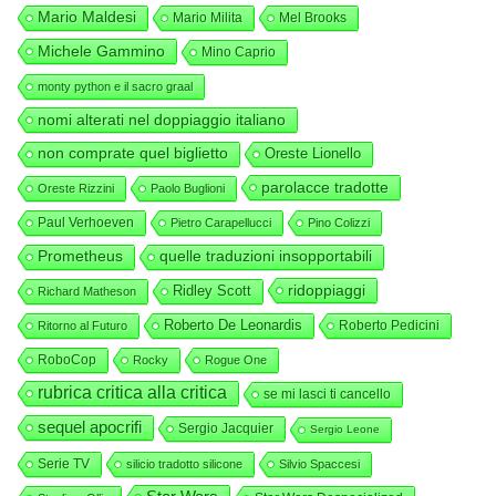
Mario Maldesi
Mario Milita
Mel Brooks
Michele Gammino
Mino Caprio
monty python e il sacro graal
nomi alterati nel doppiaggio italiano
non comprate quel biglietto
Oreste Lionello
parolacce tradotte
Oreste Rizzini
Paolo Buglioni
Paul Verhoeven
Pietro Carapellucci
Pino Colizzi
Prometheus
quelle traduzioni insopportabili
ridoppiaggi
Ridley Scott
Richard Matheson
Roberto De Leonardis
Roberto Pedicini
Ritorno al Futuro
RoboCop
Rocky
Rogue One
rubrica critica alla critica
se mi lasci ti cancello
sequel apocrifi
Sergio Jacquier
Sergio Leone
Serie TV
silicio tradotto silicone
Silvio Spaccesi