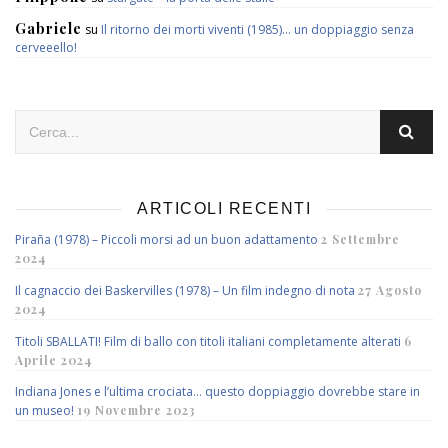
Gabriele
su
Il ritorno dei morti viventi (1985)… un doppiaggio senza
cerveeello!
ARTICOLI RECENTI
Piraña (1978) – Piccoli morsi ad un buon adattamento
2 Settembre
2024
Il cagnaccio dei Baskervilles (1978) – Un film indegno di nota
27 Agosto
2024
Titoli SBALLATI! Film di ballo con titoli italiani completamente alterati
6
Aprile 2024
Indiana Jones e l’ultima crociata… questo doppiaggio dovrebbe stare in
un museo!
19 Novembre 2023