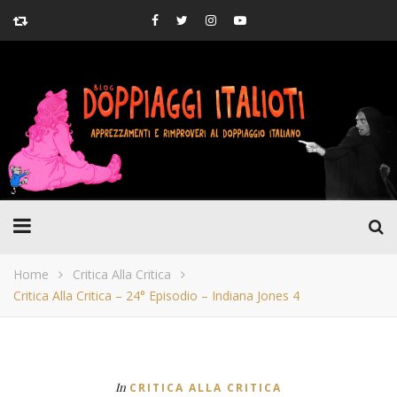
Home
Critica Alla Critica
Critica Alla Critica – 24° Episodio – Indiana Jones 4
In
CRITICA ALLA CRITICA