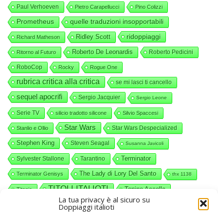
Paul Verhoeven
Pietro Carapellucci
Pino Colizzi
Prometheus
quelle traduzioni insopportabili
ridoppiaggi
Ridley Scott
Richard Matheson
Roberto De Leonardis
Roberto Pedicini
Ritorno al Futuro
RoboCop
Rocky
Rogue One
rubrica critica alla critica
se mi lasci ti cancello
sequel apocrifi
Sergio Jacquier
Sergio Leone
Serie TV
silicio tradotto silicone
Silvio Spaccesi
Star Wars
Star Wars Despecialized
Stanlio e Ollio
Stephen King
Steven Seagal
Susanna Javicoli
Terminator
Sylvester Stallone
Tarantino
The Lady di Lory Del Santo
Terminator Genisys
thx 1138
TITOLI ITALIOTI
Tonino Accolla
Titanic
La tua privacy è al sicuro su
videocommenti
Valerio Piccolo
Willy Wonka
Doppiaggi italioti