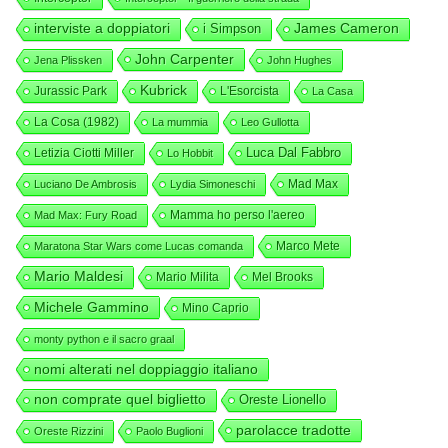
interviste a doppiatori
i Simpson
James Cameron
John Carpenter
Jena Plissken
John Hughes
Kubrick
Jurassic Park
L'Esorcista
La Casa
La Cosa (1982)
La mummia
Leo Gullotta
Luca Dal Fabbro
Letizia Ciotti Miller
Lo Hobbit
Mad Max
Luciano De Ambrosis
Lydia Simoneschi
Mamma ho perso l'aereo
Mad Max: Fury Road
Marco Mete
Maratona Star Wars come Lucas comanda
Mario Maldesi
Mario Milita
Mel Brooks
Michele Gammino
Mino Caprio
monty python e il sacro graal
nomi alterati nel doppiaggio italiano
non comprate quel biglietto
Oreste Lionello
parolacce tradotte
Oreste Rizzini
Paolo Buglioni