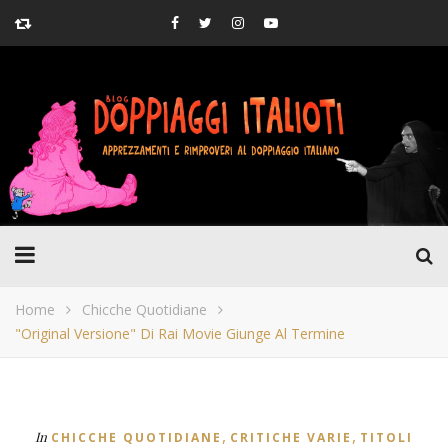
Home
Chicche Quotidiane
"Original Versione" Di Rai Movie Giunge Al Termine
,
,
In
CHICCHE QUOTIDIANE
CRITICHE VARIE
TITOLI