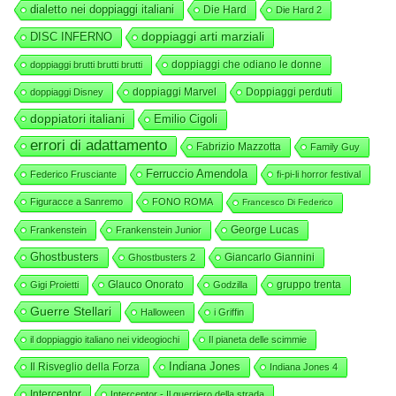
dialetto nei doppiaggi italiani
Die Hard
Die Hard 2
DISC INFERNO
doppiaggi arti marziali
doppiaggi che odiano le donne
doppiaggi brutti brutti brutti
doppiaggi Marvel
Doppiaggi perduti
doppiaggi Disney
doppiatori italiani
Emilio Cigoli
errori di adattamento
Fabrizio Mazzotta
Family Guy
Ferruccio Amendola
Federico Frusciante
fi-pi-li horror festival
Figuracce a Sanremo
FONO ROMA
Francesco Di Federico
George Lucas
Frankenstein
Frankenstein Junior
Ghostbusters
Giancarlo Giannini
Ghostbusters 2
Glauco Onorato
gruppo trenta
Gigi Proietti
Godzilla
Guerre Stellari
Halloween
i Griffin
il doppiaggio italiano nei videogiochi
Il pianeta delle scimmie
Indiana Jones
Il Risveglio della Forza
Indiana Jones 4
Interceptor
Interceptor - Il guerriero della strada