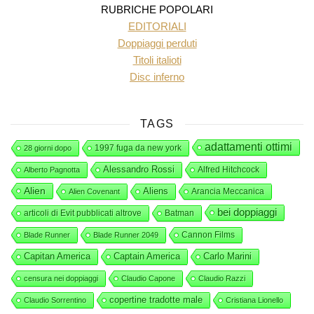
RUBRICHE POPOLARI
EDITORIALI
Doppiaggi perduti
Titoli italioti
Disc inferno
TAGS
adattamenti ottimi
1997 fuga da new york
28 giorni dopo
Alessandro Rossi
Alfred Hitchcock
Alberto Pagnotta
Alien
Aliens
Arancia Meccanica
Alien Covenant
bei doppiaggi
articoli di Evit pubblicati altrove
Batman
Cannon Films
Blade Runner
Blade Runner 2049
Capitan America
Captain America
Carlo Marini
censura nei doppiaggi
Claudio Capone
Claudio Razzi
copertine tradotte male
Claudio Sorrentino
Cristiana Lionello