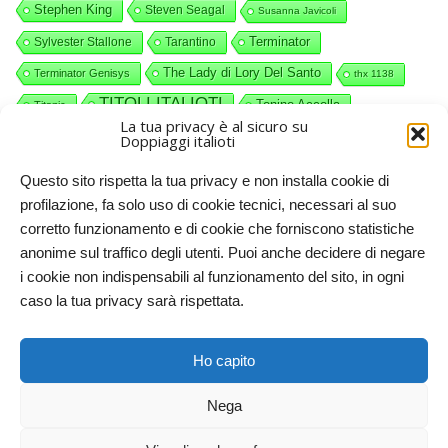
Stephen King
Steven Seagal
Susanna Javicoli
Terminator
Sylvester Stallone
Tarantino
The Lady di Lory Del Santo
Terminator Genisys
thx 1138
TITOLI ITALIOTI
Tonino Accolla
Titanic
La tua privacy è al sicuro su
videocommenti
Valerio Piccolo
Willy Wonka
Doppiaggi italioti
Questo sito rispetta la tua privacy e non installa cookie di
profilazione, fa solo uso di cookie tecnici, necessari al suo
corretto funzionamento e di cookie che forniscono statistiche
anonime sul traffico degli utenti. Puoi anche decidere di negare
i cookie non indispensabili al funzionamento del sito, in ogni
caso la tua privacy sarà rispettata.
Doppiaggi italioti, 2011-2025. Licenze CC-BY-NC Creative
Ho capito
Commons – Attribuzione – Non commerciale
Nega
RITORNA IN CIMA