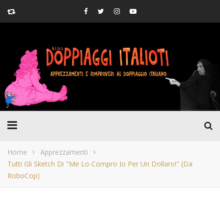
Home
Apprezzamenti
Tutti Gli Sketch Di "me Lo Compro Io Per Un Dollaro!" (da
RoboCop)