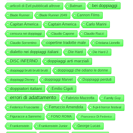
bei doppiaggi
articoli di Evit pubblicati altrove
Batman
Cannon Films
Blade Runner
Blade Runner 2049
Capitan America
Captain America
Carlo Marini
censura nei doppiaggi
Claudio Capone
Claudio Razzi
copertine tradotte male
Claudio Sorrentino
Cristiana Lionello
dialetto nei doppiaggi italiani
Die Hard
Die Hard 2
DISC INFERNO
doppiaggi arti marziali
doppiaggi che odiano le donne
doppiaggi brutti brutti brutti
doppiaggi Marvel
Doppiaggi perduti
doppiaggi Disney
doppiatori italiani
Emilio Cigoli
errori di adattamento
Fabrizio Mazzotta
Family Guy
Ferruccio Amendola
Federico Frusciante
fi-pi-li horror festival
Figuracce a Sanremo
FONO ROMA
Francesco Di Federico
George Lucas
Frankenstein
Frankenstein Junior