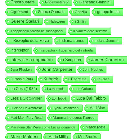
Ghostbusters
Giancarlo Giannini
Ghostbusters 2
Glauco Onorato
gruppo trenta
Gigi Proietti
Godzilla
Guerre Stellari
Halloween
i Griffin
il doppiaggio italiano nei videogiochi
Il pianeta delle scimmie
Indiana Jones
Il Risveglio della Forza
Indiana Jones 4
Interceptor
Interceptor - Il guerriero della strada
interviste a doppiatori
i Simpson
James Cameron
John Carpenter
Jena Plissken
John Hughes
Kubrick
Jurassic Park
L'Esorcista
La Casa
La Cosa (1982)
La mummia
Leo Gullotta
Luca Dal Fabbro
Letizia Ciotti Miller
Lo Hobbit
Mad Max
Luciano De Ambrosis
Lydia Simoneschi
Mamma ho perso l'aereo
Mad Max: Fury Road
Marco Mete
Maratona Star Wars come Lucas comanda
Mario Maldesi
Mario Milita
Mel Brooks