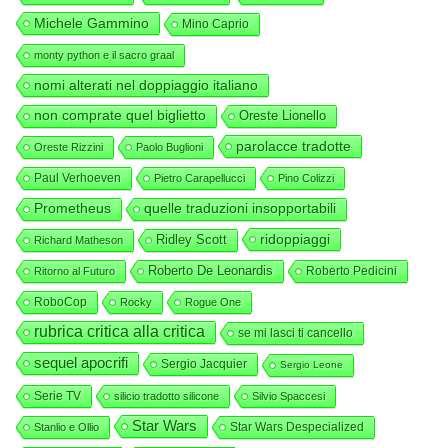
Michele Gammino
Mino Caprio
monty python e il sacro graal
nomi alterati nel doppiaggio italiano
non comprate quel biglietto
Oreste Lionello
parolacce tradotte
Oreste Rizzini
Paolo Buglioni
Paul Verhoeven
Pietro Carapellucci
Pino Colizzi
Prometheus
quelle traduzioni insopportabili
ridoppiaggi
Ridley Scott
Richard Matheson
Roberto De Leonardis
Roberto Pedicini
Ritorno al Futuro
RoboCop
Rocky
Rogue One
rubrica critica alla critica
se mi lasci ti cancello
sequel apocrifi
Sergio Jacquier
Sergio Leone
Serie TV
silicio tradotto silicone
Silvio Spaccesi
Star Wars
Star Wars Despecialized
Stanlio e Ollio