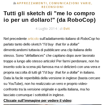
,
,
In
APPREZZAMENTI
COMUNICAZIONI VARIE
RECENSIONI
Tutti gli sketch di "me lo compro
io per un dollaro!" (da RoboCop)
4 Luglio 2014
Evit
di
Nel precedente
articolo
sull’adattamento italiano di
RoboCop
ho
parlato tanto dello sketch “
I’d buy that for a dollar
”
dimenticandomi tuttavia di pubblicare una clip italiana dello
stesso. Sono “
défaillances
” che capitano dopo aver lavorato
troppo a lungo allo stesso articolo! Per farmi perdonare, non ho
inserito solo la scena più famosa ma vi delizierò con una vera e
propria raccolta di tutti gli “
I’d buy that for a dollar
” in italiano.
Data la facile reperibilità della versione in inglese (basta cercare
su YouTube), non ho realizzato un vero e proprio video-
confronto tra la versione originale e quella italiana, ma ho
lasciato comunque i sottotitoli in inglese.
Cliccate sull’immagine per vedere il video
: