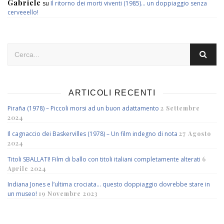
Gabriele
su
Il ritorno dei morti viventi (1985)… un doppiaggio senza
cerveeello!
ARTICOLI RECENTI
Piraña (1978) – Piccoli morsi ad un buon adattamento
2 Settembre
2024
Il cagnaccio dei Baskervilles (1978) – Un film indegno di nota
27 Agosto
2024
Titoli SBALLATI! Film di ballo con titoli italiani completamente alterati
6
Aprile 2024
Indiana Jones e l’ultima crociata… questo doppiaggio dovrebbe stare in
un museo!
19 Novembre 2023