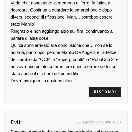
Vedo che, nonostante la memoria di ferro, fa fatica a
ricordare. Continua a guardare lo smartphone e dopo
diversi secondi di riflessione “Mah… potrebbe essere
stato Manlio”.
Ringrazio e non aggiungo altro sul film, continuando a
parlare di altre cose.
Quindi sono arrivato alla conclusione che… non se lo
ricorda, purtroppo, perché Manlio De Angelis è l’artefice
del cambio da “OCP” a “Superprodotti” in “RoboCop 3” e
non avrebbe potuto commettere questo errore se fosse
stato anche il direttore del primo film.
Dovrò rivolgermi a qualcun altro.
RISPONDI
Evit
27 Agosto 2016 alle 19:51
Peccato! Anche io dubito che fosse Manlio, col terzo era