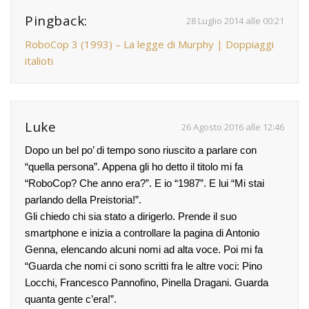
Pingback:
28 Luglio 2014 alle 00:21
RoboCop 3 (1993) – La legge di Murphy | Doppiaggi
italioti
Luke
26 Agosto 2016 alle 12:46
Dopo un bel po’ di tempo sono riuscito a parlare con
“quella persona”. Appena gli ho detto il titolo mi fa
“RoboCop? Che anno era?”. E io “1987”. E lui “Mi stai
parlando della Preistoria!”.
Gli chiedo chi sia stato a dirigerlo. Prende il suo
smartphone e inizia a controllare la pagina di Antonio
Genna, elencando alcuni nomi ad alta voce. Poi mi fa
“Guarda che nomi ci sono scritti fra le altre voci: Pino
Locchi, Francesco Pannofino, Pinella Dragani. Guarda
quanta gente c’era!”.