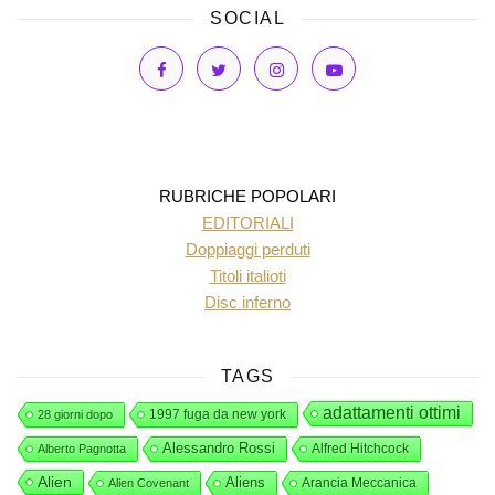
SOCIAL
RUBRICHE POPOLARI
EDITORIALI
Doppiaggi perduti
Titoli italioti
Disc inferno
TAGS
adattamenti ottimi
1997 fuga da new york
28 giorni dopo
Alessandro Rossi
Alfred Hitchcock
Alberto Pagnotta
Alien
Aliens
Arancia Meccanica
Alien Covenant