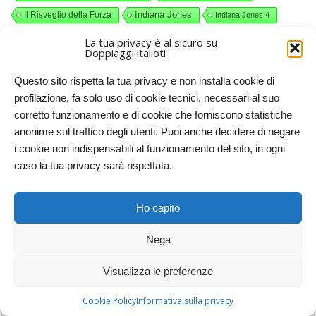
Indiana Jones
Il Risveglio della Forza
Indiana Jones 4
Interceptor
Interceptor - Il guerriero della strada
La tua privacy è al sicuro su
Doppiaggi italioti
interviste a doppiatori
i Simpson
James Cameron
John Carpenter
Questo sito rispetta la tua privacy e non installa cookie di
Jena Plissken
John Hughes
profilazione, fa solo uso di cookie tecnici, necessari al suo
Kubrick
Jurassic Park
L'Esorcista
La Casa
corretto funzionamento e di cookie che forniscono statistiche
La Cosa (1982)
La mummia
Leo Gullotta
anonime sul traffico degli utenti. Puoi anche decidere di negare
Luca Dal Fabbro
Letizia Ciotti Miller
Lo Hobbit
i cookie non indispensabili al funzionamento del sito, in ogni
caso la tua privacy sarà rispettata.
Mad Max
Luciano De Ambrosis
Lydia Simoneschi
Mamma ho perso l'aereo
Mad Max: Fury Road
Ho capito
Marco Mete
Maratona Star Wars come Lucas comanda
Mario Maldesi
Mario Milita
Mel Brooks
Nega
Michele Gammino
Mino Caprio
Visualizza le preferenze
monty python e il sacro graal
nomi alterati nel doppiaggio italiano
Cookie Policy
Informativa sulla privacy