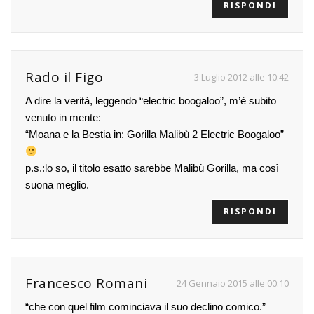
RISPONDI
Rado il Figo
3 Luglio 2012 alle 10:42
A dire la verità, leggendo “electric boogaloo”, m’è subito
venuto in mente:
“Moana e la Bestia in: Gorilla Malibù 2 Electric Boogaloo”
p.s.:lo so, il titolo esatto sarebbe Malibù Gorilla, ma così
suona meglio.
RISPONDI
Francesco Romani
24 Gennaio 2015 alle 00:10
“che con quel film cominciava il suo declino comico.”