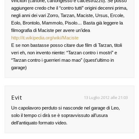
vincitori (cartone, cartongesso e calcestruzzo). Se posso
aggiungere credo che il “contro tutti” origini decenni prima,
negli anni dei vari Zorro, Tarzan, Maciste, Ursus, Ercole,
Eolo, Brontolo, Mammolo, Pisolo… Basta già leggere la
filmografia di Maciste per avere un’idea
http://it.wikipedia.org/wiki/Maciste
E se non bastasse posso citare due film di Tarzan, titoli
veri eh, non invento niente: “Tarzan contro i mostri” e
“Tarzan contro i guerrieri mao mao” (quest’ultimo in
garage)
Evit
13 Luglio 2012 alle 21:03
Un capolavoro perduto si nasconde nel garage di Leo,
solo il tempo ci dirà se è sopravvissuto all’usura
dell’antiquato formato video.