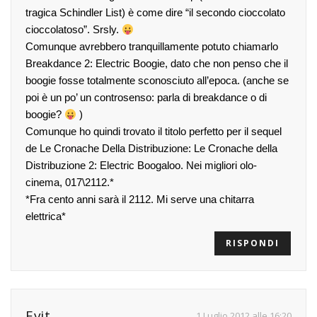
tragica Schindler List) è come dire “il secondo cioccolato
cioccolatoso”. Srsly.
Comunque avrebbero tranquillamente potuto chiamarlo
Breakdance 2: Electric Boogie, dato che non penso che il
boogie fosse totalmente sconosciuto all’epoca. (anche se
poi è un po’ un controsenso: parla di breakdance o di
boogie?
)
Comunque ho quindi trovato il titolo perfetto per il sequel
de Le Cronache Della Distribuzione: Le Cronache della
Distribuzione 2: Electric Boogaloo. Nei migliori olo-
cinema, 017\2112.*
*Fra cento anni sarà il 2112. Mi serve una chitarra
elettrica*
RISPONDI
Evit
1 Luglio 2012 alle 16:20