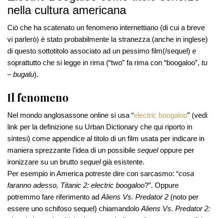
nella cultura americana
Ciò che ha scatenato un fenomeno internettiano (di cui a breve
vi parlerò) è stato probabilmente la stranezza (anche in inglese)
di questo sottotitolo associato ad un pessimo film(/sequel) e
soprattutto che si legge in rima (“two” fa rima con “boogaloo”,
tu
–
bugalu
).
Il fenomeno
Nel mondo anglosassone online si usa “
electric boogaloo
” (vedi
link per la definizione su Urban Dictionary che qui riporto in
sintesi) come appendice al titolo di un film usata per indicare in
maniera sprezzante l’idea di un possibile
sequel
oppure per
ironizzare su un brutto
sequel
già esistente.
Per esempio in America potreste dire con sarcasmo: “
cosa
faranno adesso, Titanic 2: electric boogaloo
?”. Oppure
potremmo fare riferimento ad
Aliens Vs. Predator 2
(noto per
essere uno schifoso sequel) chiamandolo
Aliens Vs. Predator 2: