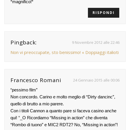
*magnifico!*
RISPONDI
Pingback:
9 Novembre 2012 alle 22:46
Non vi preoccupate, sto benissimo! « Doppiaggi italioti
Francesco Romani
24 Gennaio 2015 alle 00:06
“pessimo film”
Non concordo. Carino e molto meglio di “Dirty dancinc”,
quello di brutto a mio parere.
Con i titoli Cannon a quanto pare si faceva casino anche
qui! °_O Ricordiamo “Missing in action” che diventa
“Rombo di tuono” e MIC2 RDT2? No, “Missing in action”!