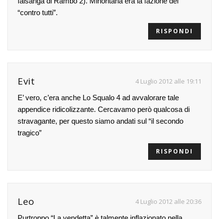
falsariga di Rambo 2). Minoritaria era la fazione del
“contro tutti”.
RISPONDI
Evit
4 Luglio 2012 alle 19:11
E’ vero, c’era anche Lo Squalo 4 ad avvalorare tale
appendice ridicolizzante. Cercavamo però qualcosa di
stravagante, per questo siamo andati sul “il secondo
tragico”
RISPONDI
Leo
4 Luglio 2012 alle 20:36
Purtroppo “La vendetta” è talmente inflazionato nella