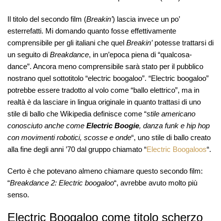
Il titolo del secondo film (
Breakin’
) lascia invece un po’
esterrefatti. Mi domando quanto fosse effettivamente
comprensibile per gli italiani che quel
Breakin’
potesse trattarsi di
un seguito di
Breakdance
, in un’epoca piena di “qualcosa-
dance”. Ancora meno comprensibile sarà stato per il pubblico
nostrano quel sottotitolo “electric boogaloo”. “Electric boogaloo”
potrebbe essere tradotto al volo come “ballo elettrico”, ma in
realtà è da lasciare in lingua originale in quanto trattasi di uno
stile di ballo che Wikipedia definisce come “
stile americano
conosciuto anche come
Electric Boogie
, danza funk e hip hop
con movimenti robotici, scosse e onde
“, uno stile di ballo creato
alla fine degli anni ’70 dal gruppo chiamato “
Electric Boogaloos
“.
Certo è che potevano almeno chiamare questo secondo film:
“
Breakdance 2: Electric boogaloo
“, avrebbe avuto molto più
senso.
Electric Boogaloo come titolo scherzo