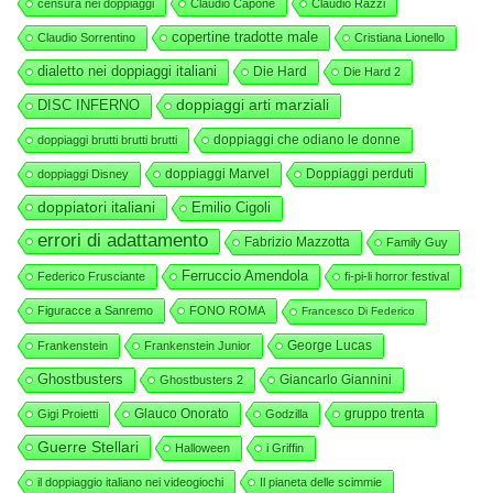
censura nei doppiaggi
Claudio Capone
Claudio Razzi
copertine tradotte male
Claudio Sorrentino
Cristiana Lionello
dialetto nei doppiaggi italiani
Die Hard
Die Hard 2
DISC INFERNO
doppiaggi arti marziali
doppiaggi che odiano le donne
doppiaggi brutti brutti brutti
doppiaggi Marvel
Doppiaggi perduti
doppiaggi Disney
doppiatori italiani
Emilio Cigoli
errori di adattamento
Fabrizio Mazzotta
Family Guy
Ferruccio Amendola
Federico Frusciante
fi-pi-li horror festival
Figuracce a Sanremo
FONO ROMA
Francesco Di Federico
George Lucas
Frankenstein
Frankenstein Junior
Ghostbusters
Giancarlo Giannini
Ghostbusters 2
Glauco Onorato
gruppo trenta
Gigi Proietti
Godzilla
Guerre Stellari
Halloween
i Griffin
il doppiaggio italiano nei videogiochi
Il pianeta delle scimmie