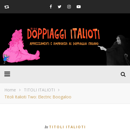
Home
TITOLI ITALIOTI
Titoli Italioti Two: Electric Boogaloo
In
TITOLI ITALIOTI