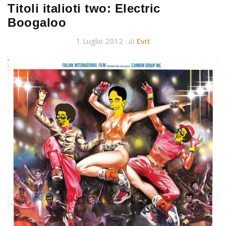
Titoli italioti two: Electric
Boogaloo
1 Luglio 2012
Evit
di