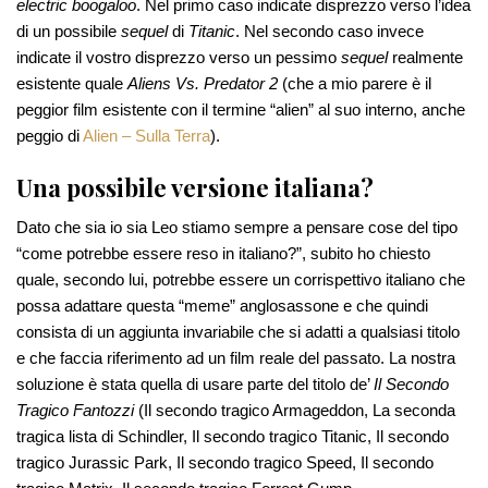
electric boogaloo
. Nel primo caso indicate disprezzo verso l’idea
di un possibile
sequel
di
Titanic
. Nel secondo caso invece
indicate il vostro disprezzo verso un pessimo
sequel
realmente
esistente quale
Aliens Vs. Predator 2
(che a mio parere è il
peggior film esistente con il termine “alien” al suo interno, anche
peggio di
Alien – Sulla Terra
).
Una possibile versione italiana?
Dato che sia io sia Leo stiamo sempre a pensare cose del tipo
“come potrebbe essere reso in italiano?”, subito ho chiesto
quale, secondo lui, potrebbe essere un corrispettivo italiano che
possa adattare questa “meme” anglosassone e che quindi
consista di un aggiunta invariabile che si adatti a qualsiasi titolo
e che faccia riferimento ad un film reale del passato. La nostra
soluzione è stata quella di usare parte del titolo de’
Il Secondo
Tragico Fantozzi
(Il secondo tragico Armageddon, La seconda
tragica lista di Schindler, Il secondo tragico Titanic, Il secondo
tragico Jurassic Park, Il secondo tragico Speed, Il secondo