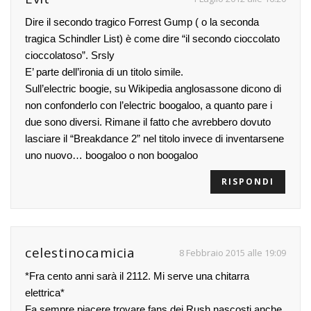
Dire il secondo tragico Forrest Gump ( o la seconda
tragica Schindler List) è come dire “il secondo cioccolato
cioccolatoso”. Srsly
E’ parte dell’ironia di un titolo simile.
Sull’electric boogie, su Wikipedia anglosassone dicono di
non confonderlo con l’electric boogaloo, a quanto pare i
due sono diversi. Rimane il fatto che avrebbero dovuto
lasciare il “Breakdance 2” nel titolo invece di inventarsene
uno nuovo… boogaloo o non boogaloo
RISPONDI
celestinocamicia
8 Febbraio 2015 alle 19:09
*Fra cento anni sarà il 2112. Mi serve una chitarra
elettrica*
Fa sempre piacere trovare fans dei Rush nascosti anche