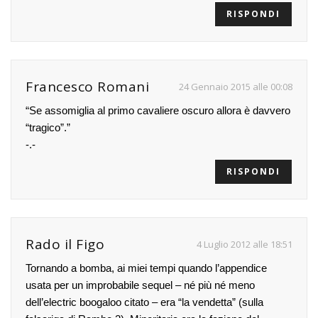
RISPONDI
Francesco Romani
24 Gennaio 2015 alle 00:08
“Se assomiglia al primo cavaliere oscuro allora è davvero
“tragico”.”
-.-
RISPONDI
Rado il Figo
4 Luglio 2012 alle 18:51
Tornando a bomba, ai miei tempi quando l’appendice
usata per un improbabile sequel – né più né meno
dell’electric boogaloo citato – era “la vendetta” (sulla