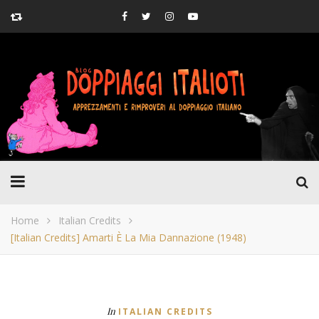
Home
Italian Credits
[Italian Credits] Amarti È La Mia Dannazione (1948)
In
ITALIAN CREDITS