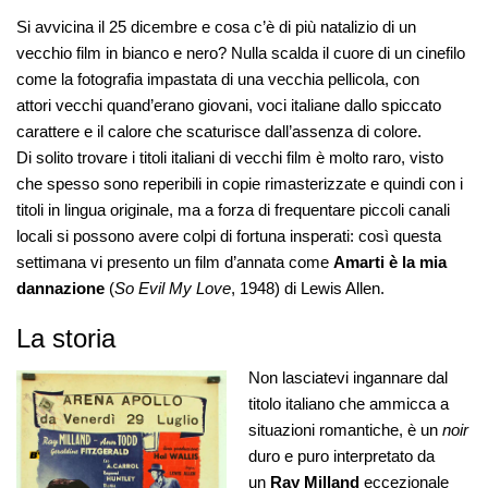
Si avvicina il 25 dicembre e cosa c’è di più natalizio di un
vecchio film in bianco e nero? Nulla scalda il cuore di un cinefilo
come la fotografia impastata di una vecchia pellicola, con
attori vecchi quand’erano giovani, voci italiane dallo spiccato
carattere e il calore che scaturisce dall’assenza di colore.
Di solito trovare i titoli italiani di vecchi film è molto raro, visto
che spesso sono reperibili in copie rimasterizzate e quindi con i
titoli in lingua originale, ma a forza di frequentare piccoli canali
locali si possono avere colpi di fortuna insperati: così questa
settimana vi presento un film d’annata come
Amarti è la mia
dannazione
(
So Evil My Love
, 1948) di Lewis Allen.
La storia
Non lasciatevi ingannare dal
titolo italiano che ammicca a
situazioni romantiche, è un
noir
duro e puro interpretato da
un
Ray Milland
eccezionale