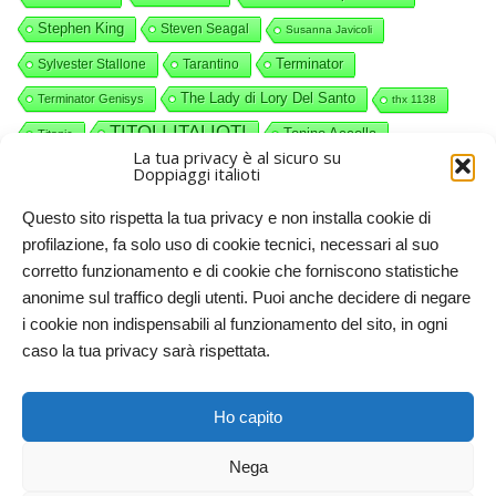
Stephen King
Steven Seagal
Susanna Javicoli
Terminator
Sylvester Stallone
Tarantino
The Lady di Lory Del Santo
Terminator Genisys
thx 1138
TITOLI ITALIOTI
Tonino Accolla
Titanic
La tua privacy è al sicuro su
videocommenti
Valerio Piccolo
Willy Wonka
Doppiaggi italioti
Questo sito rispetta la tua privacy e non installa cookie di
profilazione, fa solo uso di cookie tecnici, necessari al suo
corretto funzionamento e di cookie che forniscono statistiche
anonime sul traffico degli utenti. Puoi anche decidere di negare
i cookie non indispensabili al funzionamento del sito, in ogni
caso la tua privacy sarà rispettata.
Doppiaggi italioti, 2011-2025. Licenze CC-BY-NC Creative
Ho capito
Commons – Attribuzione – Non commerciale
Nega