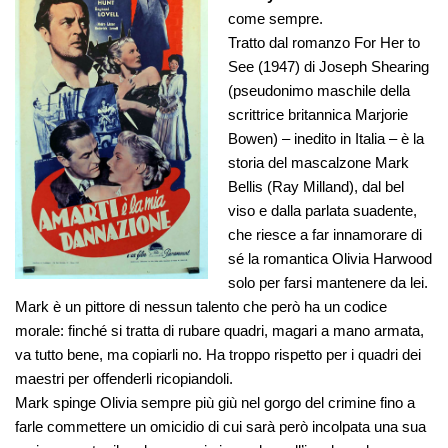
come sempre.
Tratto dal romanzo
For Her to
See
(1947) di Joseph Shearing
(pseudonimo maschile della
scrittrice britannica Marjorie
Bowen) – inedito in Italia – è la
storia del mascalzone Mark
Bellis (Ray Milland), dal bel
viso e dalla parlata suadente,
che riesce a far innamorare di
sé la romantica Olivia Harwood
solo per farsi mantenere da lei.
Mark è un pittore di nessun talento che però ha un codice
morale: finché si tratta di rubare quadri, magari a mano armata,
va tutto bene, ma copiarli no. Ha troppo rispetto per i quadri dei
maestri per offenderli ricopiandoli.
Mark spinge Olivia sempre più giù nel gorgo del crimine fino a
farle commettere un omicidio di cui sarà però incolpata una sua