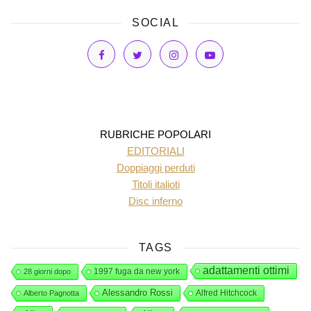
SOCIAL
RUBRICHE POPOLARI
EDITORIALI
Doppiaggi perduti
Titoli italioti
Disc inferno
TAGS
adattamenti ottimi
1997 fuga da new york
28 giorni dopo
Alessandro Rossi
Alfred Hitchcock
Alberto Pagnotta