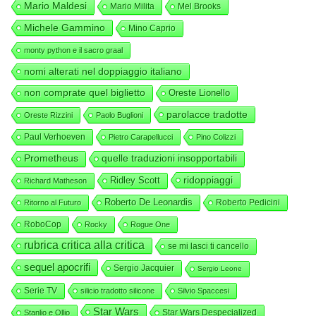
Mario Maldesi
Mario Milita
Mel Brooks
Michele Gammino
Mino Caprio
monty python e il sacro graal
nomi alterati nel doppiaggio italiano
non comprate quel biglietto
Oreste Lionello
parolacce tradotte
Oreste Rizzini
Paolo Buglioni
Paul Verhoeven
Pietro Carapellucci
Pino Colizzi
Prometheus
quelle traduzioni insopportabili
ridoppiaggi
Ridley Scott
Richard Matheson
Roberto De Leonardis
Roberto Pedicini
Ritorno al Futuro
RoboCop
Rocky
Rogue One
rubrica critica alla critica
se mi lasci ti cancello
sequel apocrifi
Sergio Jacquier
Sergio Leone
Serie TV
silicio tradotto silicone
Silvio Spaccesi
Star Wars
Star Wars Despecialized
Stanlio e Ollio