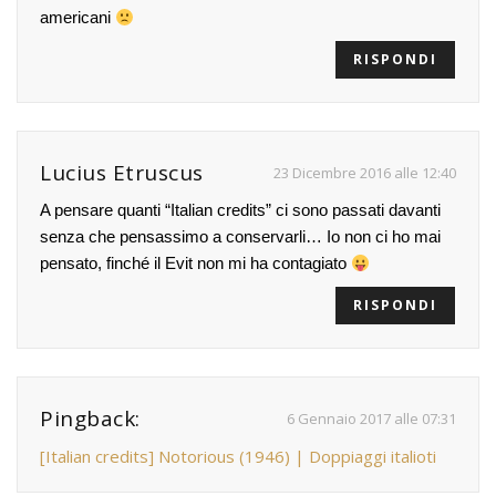
americani
RISPONDI
Lucius Etruscus
23 Dicembre 2016 alle 12:40
A pensare quanti “Italian credits” ci sono passati davanti
senza che pensassimo a conservarli… Io non ci ho mai
pensato, finché il Evit non mi ha contagiato
RISPONDI
Pingback:
6 Gennaio 2017 alle 07:31
[Italian credits] Notorious (1946) | Doppiaggi italioti