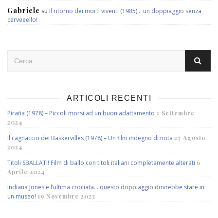
Gabriele
su
Il ritorno dei morti viventi (1985)… un doppiaggio senza
cerveeello!
ARTICOLI RECENTI
Piraña (1978) – Piccoli morsi ad un buon adattamento
2 Settembre
2024
Il cagnaccio dei Baskervilles (1978) – Un film indegno di nota
27 Agosto
2024
Titoli SBALLATI! Film di ballo con titoli italiani completamente alterati
6
Aprile 2024
Indiana Jones e l’ultima crociata… questo doppiaggio dovrebbe stare in
un museo!
19 Novembre 2023