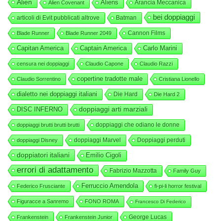
Alien
Aliens
Arancia Meccanica
Alien Covenant
bei doppiaggi
articoli di Evit pubblicati altrove
Batman
Cannon Films
Blade Runner
Blade Runner 2049
Capitan America
Captain America
Carlo Marini
censura nei doppiaggi
Claudio Capone
Claudio Razzi
copertine tradotte male
Claudio Sorrentino
Cristiana Lionello
dialetto nei doppiaggi italiani
Die Hard
Die Hard 2
DISC INFERNO
doppiaggi arti marziali
doppiaggi che odiano le donne
doppiaggi brutti brutti brutti
doppiaggi Marvel
Doppiaggi perduti
doppiaggi Disney
doppiatori italiani
Emilio Cigoli
errori di adattamento
Fabrizio Mazzotta
Family Guy
Ferruccio Amendola
Federico Frusciante
fi-pi-li horror festival
Figuracce a Sanremo
FONO ROMA
Francesco Di Federico
George Lucas
Frankenstein
Frankenstein Junior