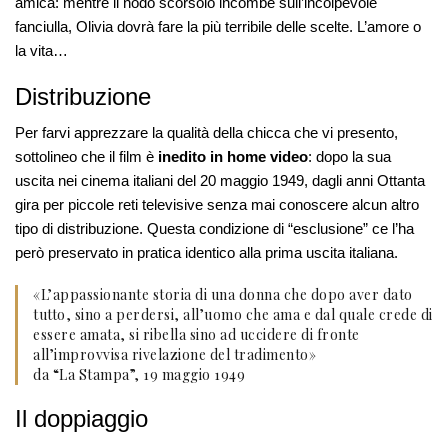
amica: mentre il nodo scorsoio incombe sull’incolpevole
fanciulla, Olivia dovrà fare la più terribile delle scelte. L’amore o
la vita…
Distribuzione
Per farvi apprezzare la qualità della chicca che vi presento,
sottolineo che il film è
inedito in home video
: dopo la sua
uscita nei cinema italiani del 20 maggio 1949, dagli anni Ottanta
gira per piccole reti televisive senza mai conoscere alcun altro
tipo di distribuzione. Questa condizione di “esclusione” ce l’ha
però preservato in pratica identico alla prima uscita italiana.
«L’appassionante storia di una donna che dopo aver dato
tutto, sino a perdersi, all’uomo che ama e dal quale crede di
essere amata, si ribella sino ad uccidere di fronte
all’improvvisa rivelazione del tradimento»
da “La Stampa”, 19 maggio 1949
Il doppiaggio