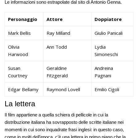
Le informazioni sono estrapolate dal sito di Antonio Genna.
Personaggio
Attore
Doppiatore
Mark Bellis
Ray Milland
Giulio Panicali
Olivia
Ann Todd
Lydia
Harwood
Simoneschi
Susan
Geraldine
Andreina
Courtney
Fitzgerald
Pagnani
Edgar Bellamy
Raymond Lovell
Emilio Cigoli
La lettera
Il film appartiene a quella schiera di pellicole in cui la
distribuzione italiana ha sovrapposto delle scritte italiane nei
momenti in cui sono inquadrate frasi inglesi: in questo caso,
come in molti dell’epoca, c’è una lettera in primo piano che la