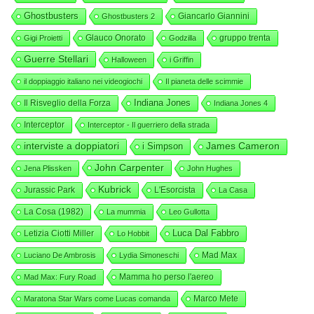
Ghostbusters
Giancarlo Giannini
Ghostbusters 2
Glauco Onorato
gruppo trenta
Gigi Proietti
Godzilla
Guerre Stellari
Halloween
i Griffin
il doppiaggio italiano nei videogiochi
Il pianeta delle scimmie
Indiana Jones
Il Risveglio della Forza
Indiana Jones 4
Interceptor
Interceptor - Il guerriero della strada
interviste a doppiatori
i Simpson
James Cameron
John Carpenter
Jena Plissken
John Hughes
Kubrick
Jurassic Park
L'Esorcista
La Casa
La Cosa (1982)
La mummia
Leo Gullotta
Luca Dal Fabbro
Letizia Ciotti Miller
Lo Hobbit
Mad Max
Luciano De Ambrosis
Lydia Simoneschi
Mamma ho perso l'aereo
Mad Max: Fury Road
Marco Mete
Maratona Star Wars come Lucas comanda