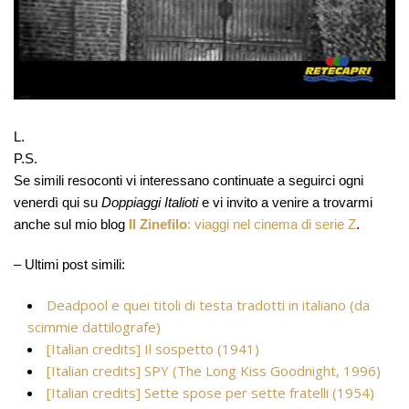
L.
P.S.
Se simili resoconti vi interessano continuate a seguirci ogni
venerdì qui su
Doppiaggi Italioti
e vi invito a venire a trovarmi
anche sul mio blog
Il Zinefilo
: viaggi nel cinema di serie Z
.
– Ultimi post simili:
Deadpool e quei titoli di testa tradotti in italiano (da
scimmie dattilografe)
[Italian credits] Il sospetto (1941)
[Italian credits] SPY (The Long Kiss Goodnight, 1996)
[Italian credits] Sette spose per sette fratelli (1954)